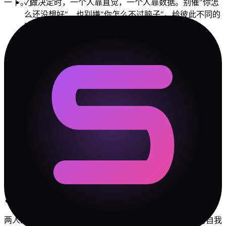
一下。
」
✓
做决定时，一个人靠直觉，一个人靠数据。别催"你怎
么还没想好"，也别嫌"你怎么不过脑子"。给彼此不同的
决策时间。
✓
每次吵完架，花 5 分钟复盘"我们到底在吵什么"。大
部分时候答案是：吵的不是事情本身，而是"你不理解
我"。
✓
设立一个"安全词"——当某一方快要情绪失控时说出
来，双方暂停 15 分钟再继续。比冷战和摔门有效 100
倍。
💚
相处 Tips
•
MUM 不要把爱变成替对方做决定
•
LOVE-R 要主动表达需求
•
每月一次浪漫小惊喜
关系阶段预测
🔥
热恋期（0-3个月）
两人的情感节奏相近，热恋期会很甜。享受但别忘记保持自我