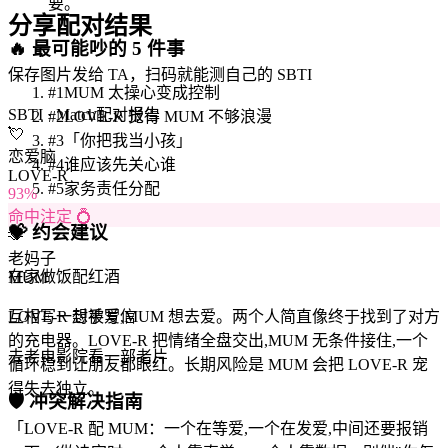
要。
分享配对结果
🔥
最可能吵的 5 件事
保存图片发给 TA，扫码就能测自己的 SBTI
#
1
MUM 太操心变成控制
SBTI · Match
配对报告
#
2
LOVE-R 觉得 MUM 不够浪漫
💘
#
3
「你把我当小孩」
恋爱脑
#
4
谁应该先关心谁
LOVE-R
#
5
家务责任分配
93
%
命中注定 💍
💝
约会建议
🫶
老妈子
在家做饭配红酒
MUM
LOVE-R 想被爱,MUM 想去爱。两个人简直像终于找到了对方
互相写一封手写信
的充电器。LOVE-R 把情绪全盘交出,MUM 无条件接住,一个
去老电影院看一部老片
循环稳到让朋友都眼红。长期风险是 MUM 会把 LOVE-R 宠
得失去独立。
🛡️
冲突解决指南
「
LOVE-R 配 MUM：一个在等爱,一个在发爱,中间还要报销