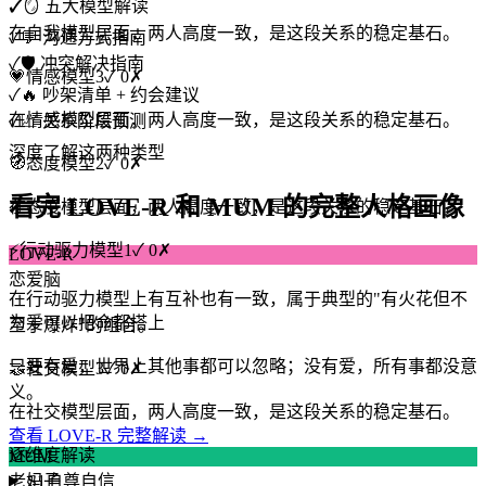
✓
🪞 五大模型解读
在自我模型层面，两人高度一致，是这段关系的稳定基石。
✓
💬 沟通方式指南
✓
🛡️ 冲突解决指南
💗
情感模型
3
✓
0
✗
✓
🔥 吵架清单 + 约会建议
在情感模型层面，两人高度一致，是这段关系的稳定基石。
✓
📈 关系阶段预测
深度了解这两种类型
🧭
态度模型
2
✓
0
✗
看完 LOVE-R 和 MUM 的完整人格画像
在态度模型层面，两人高度一致，是这段关系的稳定基石。
⚡
行动驱力模型
1
✓
0
✗
LOVE-R
恋爱脑
在行动驱力模型上有互补也有一致，属于典型的"有火花但不
为爱可以把命都搭上
至于爆炸"的组合。
只要有爱，世界上其他事都可以忽略；没有爱，所有事都没意
🤝
社交模型
3
✓
0
✗
义。
在社交模型层面，两人高度一致，是这段关系的稳定基石。
查看 LOVE-R 完整解读 →
逐维度解读
MUM
S1
自尊自信
老妈子