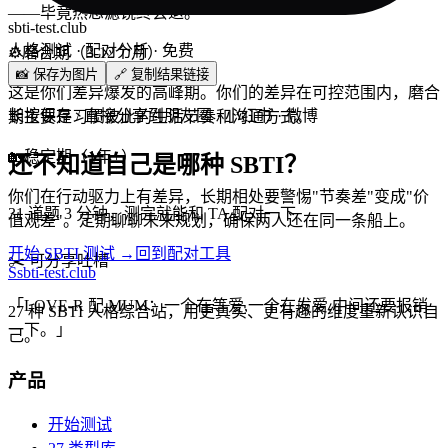
——毕竟热恋滤镜终会退。
sbti-test.club
人格测试 · 配对分析 · 免费
⚙️
磨合期（3-12个月）
📸 保存为图片
🔗 复制结果链接
这是你们差异爆发的高峰期。你们的差异在可控范围内，磨合
长按保存 / 直接分享到朋友圈 · 小红书 · 微博
期主要是习惯彼此的生活节奏和沟通方式。
🏡
稳定期（1年+）
还不知道自己是哪种 SBTI？
你们在行动驱力上有差异，长期相处要警惕"节奏差"变成"价
31 道题 3 分钟，测完就能和 TA 配对一下
值观差"。定期聊聊未来规划，确保两人还在同一条船上。
开始 SBTI 测试 →
回到配对工具
✂️
可分享吐槽
S
sbti-test.club
「
LOVE-R 配 MUM：一个在等爱,一个在发爱,中间还要报销
27 种 SBTI 人格综合站，用更真实、更有趣的维度重新认识自
一下。
」
己。
产品
开始测试