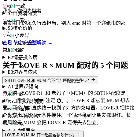
M
vs
M
一致
我来，你们先歇着
S2
自我清晰度
M
vs
M
一致
朋友圈里的永久行政担当，别人 emo 时第一个递纸巾的那
S3
核心价值
个。
M
vs
H
小差异
E1
依恋安全感
查看 MUM 完整解读 →
H
vs
H
一致
常见问题
E2
情感投入度
关于 LOVE-R × MUM 配对的 5 个问题
H
vs
H
一致
E3
边界与依赖
L
vs
L
一致
SBTI LOVE-R 和 MUM 合不合？匹配度是多少？
A1
世界观倾向
恋爱脑（LOVE-R）和 老妈子（MUM）的 SBTI 匹配度是
H
vs
H
一致
93%，评级为「命中注定 💍」。LOVE-R 想被爱,MUM 想去
A2
规则与灵活度
爱。两个人简直像终于找到了对方的充电器。LOVE-R 把情绪
M
vs
H
小差异
全盘交出,MUM 无条件接住,一个循环稳到让朋友都眼红。长
A3
人生意义感
期风险是 MUM 会把 LOVE-R 宠得失去独立。
H
vs
H
一致
Ac1
动机导向
LOVE-R 和 MUM 在一起最容易吵什么？