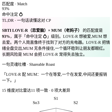
匹配度 · Match
93
%
命中注定 💍
TL;DR · 一句话读懂这对 CP
SBTI
LOVE-R
（
恋爱脑
）×
MUM
（
老妈子
）
的匹配度是
93
%
，属于「
命中注定 💍
」级别。
LOVE-R 想被爱,MUM 想
去爱。两个人简直像终于找到了对方的充电器。LOVE-R 把情
绪全盘交出,MUM 无条件接住,一个循环稳到让朋友都眼红。
长期风险是 MUM 会把 LOVE-R 宠得失去独立。
一句灵魂吐槽 · Shareable Roast
「LOVE-R 配 MUM：一个在等爱,一个在发爱,中间还要报销
一下。」
15 维度对比雷达
11
项一致
·
0
项大差异
S1
So3
S2