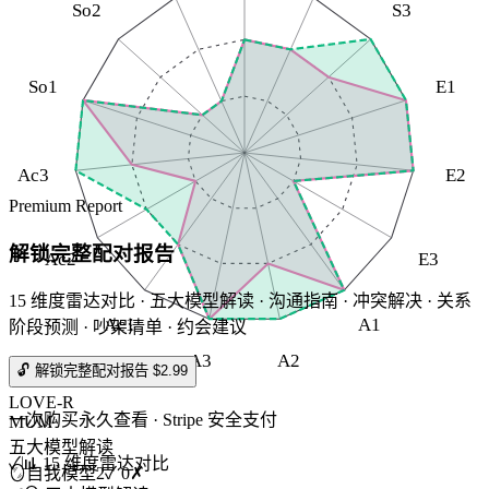
So2
S3
So1
E1
Ac3
E2
Premium Report
解锁完整配对报告
Ac2
E3
15 维度雷达对比 · 五大模型解读 · 沟通指南 · 冲突解决 · 关系
Ac1
A1
阶段预测 · 吵架清单 · 约会建议
A3
A2
🔓 解锁完整配对报告 $2.99
LOVE-R
一次购买永久查看 · Stripe 安全支付
MUM
五大模型解读
✓
📊 15 维度雷达对比
🪞
自我模型
2
✓
0
✗