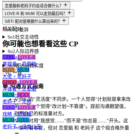
M
vs
M
一致
恋爱脑和老妈子约会适合做什么？
Ac2
决策风格
LOVE-R 和 MUM 可以走到最后吗？
L
vs
M
小差异
SBTI 配对是根据什么算出来的？
Ac3
执行模式
相关配对
M
vs
H
小差异
So1
社交主动性
你可能也想看看这些 CP
H
vs
H
一致
So2
人际边界感
CTRL
×
LOVE-R
L
vs
L
一致
拿捏者 × 恋爱脑
So3
表达与真实度
BOSS
×
MUM
L
vs
L
一致
大佬 × 老妈子
GOGO
×
LOVE-R
💬
沟通方式指南
冲锋者 × 恋爱脑
MUM
×
SEXY
💡
你们的"灵活度"不同步。一个人觉得"计划就是拿来改
老妈子 × 尤物
的"，另一个觉得"改计划=不靠谱"。提前沟通期望值，
FAKE
×
LOVE-R
别用自己的标准量对方。
戏精 × 恋爱脑
MUM
×
OJBK
💡
吵架时用"我感觉……"而不是"你总是……"开头。这
老妈子 × 没事儿王
一条听着老套，但对 恋爱脑 和 老妈子 这个组合格外重