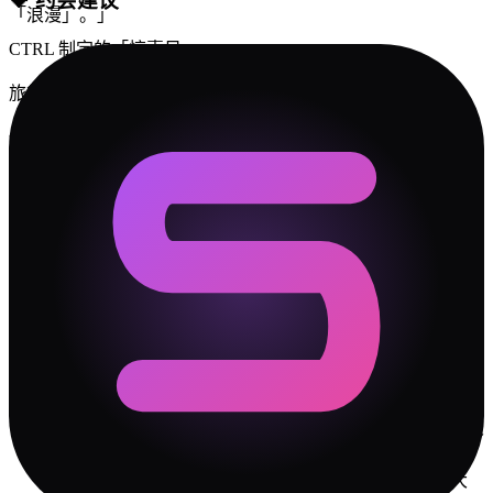
💝
约会建议
「浪漫」。
」
CTRL 制定的「惊喜日」
旅行 CTRL 负责所有攻略,LOVE-R 负责开心
一起整理一本共同相册
🛡️
冲突解决指南
✓
你们最大的冲突源是「边界与依赖」维度。不是谁对
谁错，是两个人的出厂设置差太远。接受差异是第一
步。
✓
做决定时，一个人靠直觉，一个人靠数据。别催"你怎
么还没想好"，也别嫌"你怎么不过脑子"。给彼此不同的
决策时间。
✓
拿捏者 说话比较直，但 恋爱脑 可能比你想象中更在意
措辞。批评的时候先肯定，再建议——对 恋爱脑 这种类
型特别管用。
✓
每次吵完架，花 5 分钟复盘"我们到底在吵什么"。大