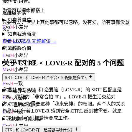
爆炸"的组合。
为爱可以把命都搭上
逐维度解读
S1
自尊自信
只要有爱，世界上其他事都可以忽略；没有爱，所有事都没意
H
vs
M
小差异
义。
S2
自我清晰度
H
vs
M
小差异
查看 LOVE-R 完整解读 →
S3
核心价值
常见问题
H
vs
M
小差异
关于 CTRL × LOVE-R 配对的 5 个问题
E1
依恋安全感
M
vs
H
小差异
E2
情感投入度
SBTI CTRL 和 LOVE-R 合不合？匹配度是多少？
H
vs
H
一致
拿捏者（CTRL）和 恋爱脑（LOVE-R）的 SBTI 匹配度是
E3
边界与依赖
73%，评级为「非常合拍 💚」。LOVE-R 把生活交给对
H
vs
L
大差异
方,CTRL 正好需要这种「我来安排」的权限。两个人的关系
A1
世界观倾向
稳稳地运行着,LOVE-R 感到安全,CTRL 感到被需要。就是
H
vs
H
一致
CTRL 要小心别把爱情变成工作。
A2
规则与灵活度
H
vs
M
小差异
CTRL 和 LOVE-R 在一起最容易吵什么？