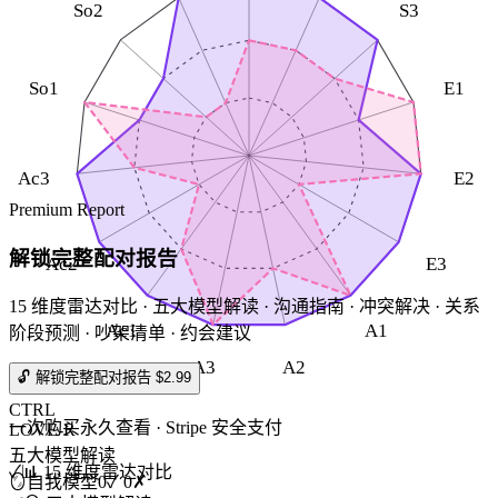
So2
S3
So1
E1
Ac3
E2
Premium Report
解锁完整配对报告
Ac2
E3
15 维度雷达对比 · 五大模型解读 · 沟通指南 · 冲突解决 · 关系
Ac1
A1
阶段预测 · 吵架清单 · 约会建议
A3
A2
🔓 解锁完整配对报告 $2.99
CTRL
一次购买永久查看 · Stripe 安全支付
LOVE-R
五大模型解读
✓
📊 15 维度雷达对比
🪞
自我模型
0
✓
0
✗