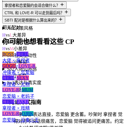
A3
人生意义感
拿捏者和恋爱脑约会适合做什么？
H
vs
H
一致
CTRL 和 LOVE-R 可以走到最后吗？
Ac1
动机导向
SBTI 配对是根据什么算出来的？
H
vs
M
小差异
相关配对
Ac2
决策风格
H
vs
L
大差异
你可能也想看看这些 CP
Ac3
执行模式
H
vs
M
小差异
BOSS
×
CTRL
So1
社交主动性
大佬 × 拿捏者
M
vs
H
小差异
GOGO
×
LOVE-R
So2
人际边界感
冲锋者 × 恋爱脑
M
vs
L
小差异
CTRL
×
SEXY
So3
表达与真实度
拿捏者 × 尤物
H
vs
L
大差异
LOVE-R
×
MUM
恋爱脑 × 老妈子
💬
沟通方式指南
CTRL
×
FAKE
拿捏者 × 戏精
LOVE-R
×
OJBK
💡
拿捏者 表达直接，恋爱脑 更含蓄。吵架时 拿捏者 觉
恋爱脑 × 没事儿王
得对方不说话很痛苦，恋爱脑 觉得被追问更痛苦。约定