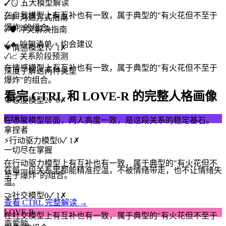
✓
🪞 五大模型解读
在自我模型上有互补也有一致，属于典型的"有火花但不至于
✓
💬 沟通方式指南
爆炸"的组合。
✓
🛡️ 冲突解决指南
✓
🔥 吵架清单 + 约会建议
💗
情感模型
1
✓
1
✗
✓
📈 关系阶段预测
在情感模型上有互补也有一致，属于典型的"有火花但不至于
深度了解这两种类型
爆炸"的组合。
看完 CTRL 和 LOVE-R 的完整人格画像
🧭
态度模型
2
✓
0
✗
CTRL
在态度模型层面，两人高度一致，是这段关系的稳定基石。
拿捏者
⚡
行动驱力模型
0
✓
1
✗
一切尽在掌握
在行动驱力模型上有互补也有一致，属于典型的"有火花但不
在每一段关系里都能精准控温，不被情绪带走，也不让情绪失
至于爆炸"的组合。
温。
🤝
社交模型
0
✓
1
✗
查看 CTRL 完整解读 →
LOVE-R
在社交模型上有互补也有一致，属于典型的"有火花但不至于
恋爱脑