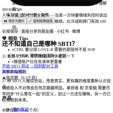
部分时候答案是：吵的不是事情本身，而是"你不理解
sbti-test.club
我"。
人格测试 · 配对分析 · 免费
✓
设立一个"安全词"——当某一方快要情绪失控时说出
📸 保存为图片
🔗 复制结果链接
来，双方暂停 15 分钟再继续。比冷战和摔门有效 100
倍。
长按保存 / 直接分享到朋友圈 · 小红书 · 微博
💚
相处 Tips
还不知道自己是哪种 SBTI？
•
CTRL 要记得 LOVE-R 需要的是陪伴不是 SOP
•
LOVE-R 要学会自己做小决定
31 道题 3 分钟，测完就能和 TA 配对一下
•
情感账户比任务清单更重要
开始 SBTI 测试 →
回到配对工具
S
sbti-test.club
关系阶段预测
🔥
热恋期（0-3个月）
27 种 SBTI 人格综合站，用更真实、更有趣的维度重新认识自
己。
情感投入不对等会在热恋期最明显。拿捏者 和 恋爱脑 需要尽
早同步"什么算在一起"的定义，别让一方还在暧昧，另一方已
产品
经在规划未来。
开始测试
⚙️
磨合期（3-12个月）