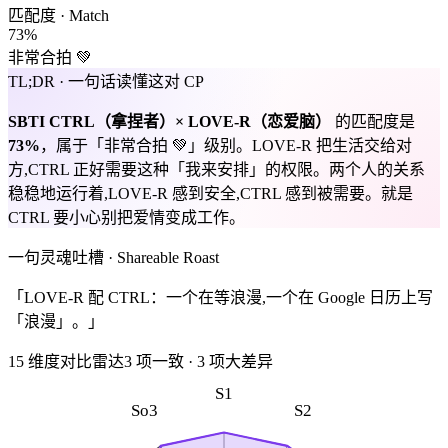
匹配度 · Match
73
%
非常合拍 💚
TL;DR · 一句话读懂这对 CP
SBTI
CTRL
（
拿捏者
）×
LOVE-R
（
恋爱脑
）
的匹配度是
73
%
，属于「
非常合拍 💚
」级别。
LOVE-R 把生活交给对
方,CTRL 正好需要这种「我来安排」的权限。两个人的关系
稳稳地运行着,LOVE-R 感到安全,CTRL 感到被需要。就是
CTRL 要小心别把爱情变成工作。
一句灵魂吐槽 · Shareable Roast
「LOVE-R 配 CTRL：一个在等浪漫,一个在 Google 日历上写
「浪漫」。」
15 维度对比雷达
3
项一致
·
3
项大差异
S1
So3
S2