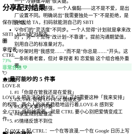
一个"冷静缓冲期"很关键。
分享配对结果
💡
一个人边界感强，一个人偏黏——这不是不爱，是出
厂设置不同。明确说出"我需要独处一下"不是拒绝，是
保存图片发给 TA，扫码就能测自己的 SBTI
充电。
💡
你们的"灵活度"不同步。一个人觉得"计划就是拿来改
SBTI · Match
配对报告
的"，另一个觉得"改计划=不靠谱"。提前沟通期望值，
🎛️
别用自己的标准量对方。
拿捏者
💡
吵架时用"我感觉……"而不是"你总是……"开头。这
CTRL
一条听着老套，但对 拿捏者 和 恋爱脑 这个组合格外重
73
%
要。
非常合拍 💚
💘
🔥
最可能吵的 5 件事
恋爱脑
LOVE-R
#
1
「你是在管我还是在爱我」
LOVE-R 把生活交给对方,CTRL 正好需要这种「我来安排」
#
2
CTRL 觉得 LOVE-R 情绪太多
的权限。两个人的关系稳稳地运行着,LOVE-R 感到安
#
3
决定大事的节奏
全,CTRL 感到被需要。就是 CTRL 要小心别把爱情变成工
#
4
家里规则是谁定
作。
#
5
情绪反馈不到位
「
LOVE-R 配 CTRL：一个在等浪漫,一个在 Google 日历上写