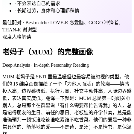
·
不会表达自己的需求
·
长期过劳，身体和心理都积债
最佳配对 · Best matches
LOVE-R 恋爱脑、GOGO 冲锋者、
THAN-K 谢谢型
深度人格解读
老妈子（MUM）的完整画像
Deep Analysis · In-depth Personality Reading
MUM 老妈子是 SBTI 里最温暖但也最容易被忽视的类型。他
们的 15 维度画像描绘了一个「为他人而活」的轮廓——情感
投入高，边界感极低，执行力高，社交主动性高，人际边界感
低，表达真实度低。翻译一下就是：MUM 总是第一时间关心
别人，总是那个在群里说「有什么需要帮忙告诉我」的人，总
是记得朋友的生日、前任的忌日、老板娃的升学节奏，总是能
准确预判一顿饭谁吃辣谁吃素谁不吃香菜。他们的爱是一种非
常具体的、能落地的爱——不是诗，是汤；不是情书，是保温