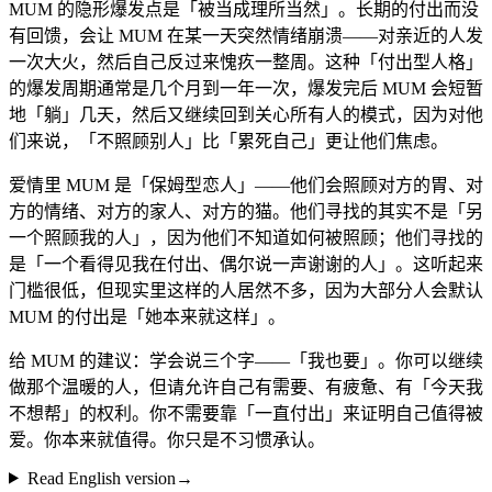
MUM 的隐形爆发点是「被当成理所当然」。长期的付出而没
有回馈，会让 MUM 在某一天突然情绪崩溃——对亲近的人发
一次大火，然后自己反过来愧疚一整周。这种「付出型人格」
的爆发周期通常是几个月到一年一次，爆发完后 MUM 会短暂
地「躺」几天，然后又继续回到关心所有人的模式，因为对他
们来说，「不照顾别人」比「累死自己」更让他们焦虑。
爱情里 MUM 是「保姆型恋人」——他们会照顾对方的胃、对
方的情绪、对方的家人、对方的猫。他们寻找的其实不是「另
一个照顾我的人」，因为他们不知道如何被照顾；他们寻找的
是「一个看得见我在付出、偶尔说一声谢谢的人」。这听起来
门槛很低，但现实里这样的人居然不多，因为大部分人会默认
MUM 的付出是「她本来就这样」。
给 MUM 的建议：学会说三个字——「我也要」。你可以继续
做那个温暖的人，但请允许自己有需要、有疲惫、有「今天我
不想帮」的权利。你不需要靠「一直付出」来证明自己值得被
爱。你本来就值得。你只是不习惯承认。
Read English version
→