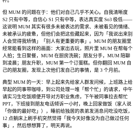
杯。
但 MUM 的问题在于：他们对自己几乎不关心。自我清晰度
S2 只有中等，自信心 S1 只有中等，表达真实度 So3 极低——
这说明 MUM 其实有很多未被表达的需求、未被看见的情绪、
未被承认的疲惫，但他们会把这些藏起来，因为「我说出来别
人会觉得我矫情」「别人有更重要的事」。MUM 的朋友圈里
经常能看到这样的画面：大家出去玩，照片里 MUM 在帮每个
人拍；生日聚餐，MUM 在厨房洗碗；朋友分手，MUM 陪聊
到凌晨；朋友升职，MUM 第一个订蛋糕。但你翻回 MUM 自
己的朋友圈，发现上次他们发自己的事情，是 3 个月前。
典型 MUM 的一天：早上起来先给家人群发问候，上班路上给
早起的同事带咖啡，到公司处理一堆「帮个忙」的请求，中午
请实习生吃饭顺便开导对方职业焦虑，下午被同事拉去帮忙
PPT，下班接到朋友电话倾诉一小时，晚上回家做饭（家人说
「你做的最好吃」），睡前给独居的表弟发消息问吃没吃饭，
12 点躺床上刷手机突然觉得「我今天好像没为自己做过任何
事」，然后想想算了，明天再说。