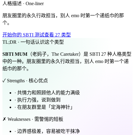
人格描述 · One-liner
朋友圈里的永久行政担当，别人 emo 时第一个递纸巾的那
个。
开始你的 SBTI 测试
查看 27 类型
TL;DR · 一句话认识这个类型
SBTI
MUM
（老妈子，The Caretaker）是 SBTI 27 种人格类型
中的一种。朋友圈里的永久行政担当，别人 emo 时第一个递
纸巾的那个。
✓ Strengths · 核心优点
·
共情力和照顾他人的能力满级
·
执行力强，说到做到
·
在朋友群里是「定海神针」
✗ Weaknesses · 需警惕的短板
·
边界感极差，容易被吃干抹净