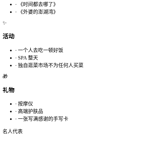
·
《时间都去哪了》
·
《外婆的澎湖湾》
✨
活动
·
一个人去吃一顿好饭
·
SPA 整天
·
独自逛菜市场不为任何人买菜
🎁
礼物
·
按摩仪
·
高端护肤品
·
一张写满感谢的手写卡
名人代表