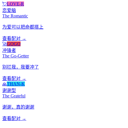
💘
LOVE-R
恋爱脑
The Romantic
为爱可以把命都搭上
查看配对 →
🚀
GOGO
冲锋者
The Go-Getter
别拦我，我要冲了
查看配对 →
🙏
THAN-K
谢谢型
The Grateful
谢谢，真的谢谢
查看配对 →