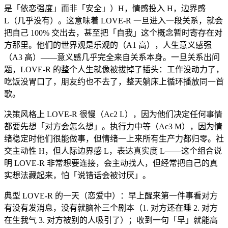
是「依恋强度」而非「安全」）H，情感投入 H，边界感
L（几乎没有）。这意味着 LOVE-R 一旦进入一段关系，就会
把自己 100% 交出去，甚至把「自我」这个概念暂时寄存在对
方那里。他们的世界观是乐观的（A1 高），人生意义感强
（A3 高）——意义感几乎完全来自关系本身。一旦关系出问
题，LOVE-R 的整个人生就像被拔掉了插头：工作没动力了，
吃饭没胃口了，朋友约也不去了，整天躺床上循环播放同一首
歌。
决策风格上 LOVE-R 很慢（Ac2 L），因为他们决定任何事情
都要先想「对方会怎么想」。执行力中等（Ac3 M），因为情
绪稳定时他们很能做事，但情绪一上来所有生产力都归零。社
交主动性 H，但人际边界感 L，表达真实度 L——这个组合说
明 LOVE-R 非常想要连接，会主动找人，但经常把自己的真
实想法藏起来，怕「说错话会被讨厌」。
典型 LOVE-R 的一天（恋爱中）：早上醒来第一件事看对方
有没有发消息，没有就脑补三个剧本（1. 对方还在睡 2. 对方
在生我气 3. 对方被别的人吸引了）；收到一句「早」就能高