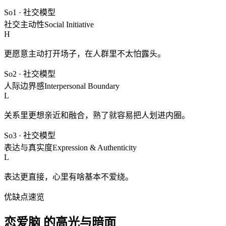
So1
·
社交模型
社交主动性
Social Initiative
H
更愿意主动打开场子，在人群里不太怕露头。
So2
·
社交模型
人际边界感
Interpersonal Boundary
L
关系里更想亲近和融合，熟了就容易把人划进内圈。
So3
·
社交模型
表达与真实度
Expression & Authenticity
L
表达更直接，心里有啥基本不爱绕。
优缺点速览
恋爱脑 的高光与暗面