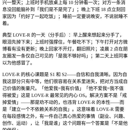
兴一整天；上班时手机放桌上每 10 分钟看一次；对方一条消
息没回能脑补到「我们是不是完了」；晚上下班 18 点立刻回
家因为「约好了一起吃饭」；睡前一定要说晚安，不说就睡不
着。
典型 LOVE-R 的一天（分手后）：早上醒来想起来分手了，
眼泪先掉下来；上班时强撑住，午餐吃不下；下午打开对方微
博看有没有更新；晚上回家不开灯，翻旧照片；凌晨 2 点在朋
友圈发一条仅自己可见的「是我不够好吗」；第二天上班同事
以为他感冒了。
LOVE-R 的核心课题是 S1 和 S2——自信和自我清晰。因为自
我这部分只有中等，他们很容易在关系里迷失，把对方当成自
己价值的衡量尺。「他爱我=我有价值」「他不爱我=我不值
得被爱」这是 LOVE-R 最常见的内心 OS。解决方案不是「戒
掉爱情」——那是劝不动的，也违背 LOVE-R 的本性——而
是「建立一个不依赖关系的自我」。这意味着 LOVE-R 需要
在每段感情之外，有一件自己真心热爱的事情（副业、兴趣、
创作、运动），让「我是谁」这个问题有一个答案是「不是他