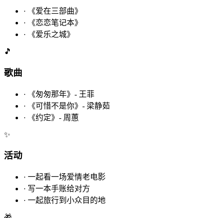
·
《爱在三部曲》
·
《恋恋笔记本》
·
《爱乐之城》
🎵
歌曲
·
《匆匆那年》- 王菲
·
《可惜不是你》- 梁静茹
·
《约定》- 周蕙
✨
活动
·
一起看一场爱情老电影
·
写一本手账给对方
·
一起旅行到小众目的地
🎁