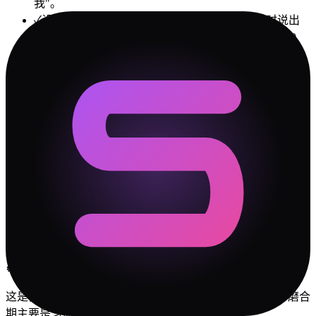
我"。
✓
设立一个"安全词"——当某一方快要情绪失控时说出
来，双方暂停 15 分钟再继续。比冷战和摔门有效 100
倍。
💚
相处 Tips
•
每周轮流一个人完全让步一次
•
不要同时在家里开项目管理会
•
明确分工比互相指导更重要
关系阶段预测
🔥
热恋期（0-3个月）
两人的情感节奏相近，热恋期会很甜。享受但别忘记保持自我
——毕竟热恋滤镜终会退。
⚙️
磨合期（3-12个月）
这是你们差异爆发的高峰期。你们的差异在可控范围内，磨合
期主要是习惯彼此的生活节奏和沟通方式。