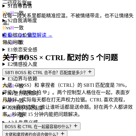
一切尽在掌握
S1
自尊自信
H
vs
H
一致
在每一段关系里都能精准控温，不被情绪带走，也不让情绪失
S2
自我清晰度
温。
H
vs
H
一致
S3
核心价值
查看 CTRL 完整解读 →
H
vs
H
一致
常见问题
E1
依恋安全感
关于 BOSS × CTRL 配对的 5 个问题
H
vs
M
小差异
E2
情感投入度
H
vs
H
一致
SBTI BOSS 和 CTRL 合不合？匹配度是多少？
E3
边界与依赖
大佬（BOSS）和 拿捏者（CTRL）的 SBTI 匹配度是 78%，
H
vs
H
一致
评级为「非常合拍 💚」。两个控制型人格住在一起，表面岁
A1
世界观倾向
月静好，实际每天都在打无声权力拉锯。CTRL 喜欢流程，
H
vs
H
一致
BOSS 喜欢结果，谁让谁听话都是送命题。好在两个人都讲效
A2
规则与灵活度
率，吵完架 15 分钟内能把问题解决。
H
vs
H
一致
A3
人生意义感
BOSS 和 CTRL 在一起最容易吵什么？
H
vs
H
一致
大佬和拿捏者约会适合做什么？