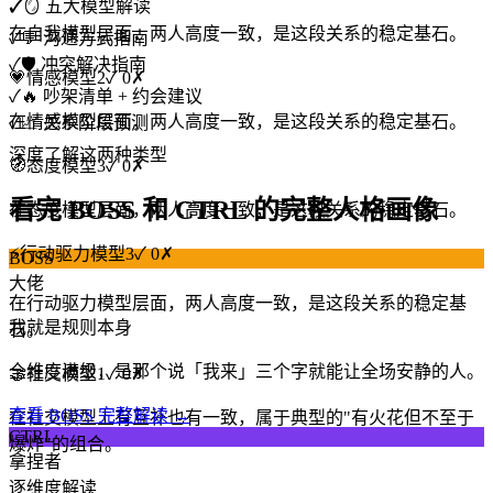
✓
🪞 五大模型解读
在自我模型层面，两人高度一致，是这段关系的稳定基石。
✓
💬 沟通方式指南
✓
🛡️ 冲突解决指南
💗
情感模型
2
✓
0
✗
✓
🔥 吵架清单 + 约会建议
在情感模型层面，两人高度一致，是这段关系的稳定基石。
✓
📈 关系阶段预测
深度了解这两种类型
🧭
态度模型
3
✓
0
✗
看完 BOSS 和 CTRL 的完整人格画像
在态度模型层面，两人高度一致，是这段关系的稳定基石。
⚡
行动驱力模型
3
✓
0
✗
BOSS
大佬
在行动驱力模型层面，两人高度一致，是这段关系的稳定基
我就是规则本身
石。
全维度满级，是那个说「我来」三个字就能让全场安静的人。
🤝
社交模型
1
✓
0
✗
查看 BOSS 完整解读 →
在社交模型上有互补也有一致，属于典型的"有火花但不至于
CTRL
爆炸"的组合。
拿捏者
逐维度解读