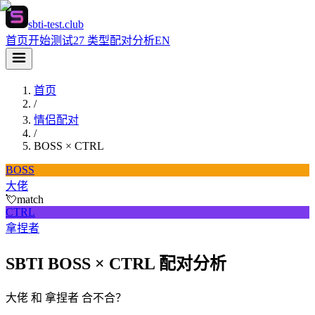
sbti-test.club
首页
开始测试
27 类型
配对分析
EN
首页
/
情侣配对
/
BOSS
×
CTRL
BOSS
大佬
💘
match
CTRL
拿捏者
SBTI BOSS × CTRL 配对分析
大佬 和 拿捏者 合不合？