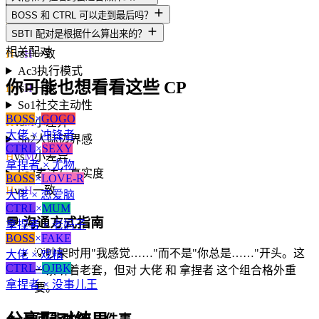
Ac1
动机导向
BOSS 和 CTRL 可以走到最后吗？
H
vs
H
一致
SBTI 配对是根据什么算出来的？
Ac2
决策风格
相关配对
H
vs
H
一致
Ac3
执行模式
你可能也想看看这些 CP
H
vs
H
一致
So1
社交主动性
BOSS
×
GOGO
H
vs
M
小差异
大佬 × 冲锋者
So2
人际边界感
CTRL
×
SEXY
H
vs
M
小差异
拿捏者 × 尤物
So3
表达与真实度
BOSS
×
LOVE-R
H
vs
H
一致
大佬 × 恋爱脑
CTRL
×
MUM
💬
沟通方式指南
拿捏者 × 老妈子
BOSS
×
FAKE
💡
吵架时用"我感觉……"而不是"你总是……"开头。这
大佬 × 戏精
CTRL
×
OJBK
一条听着老套，但对 大佬 和 拿捏者 这个组合格外重
拿捏者 × 没事儿王
要。