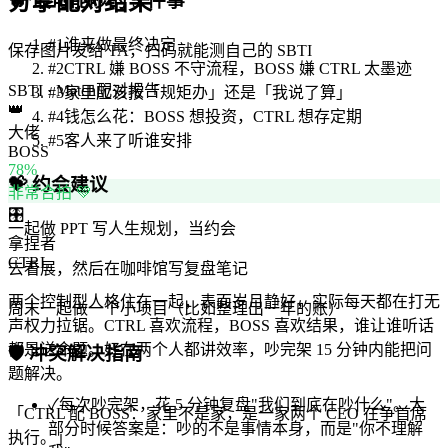
分享配对结果
🔥
最可能吵的 5 件事
#
1
谁来做最终决定
保存图片发给 TA，扫码就能测自己的 SBTI
#
2
CTRL 嫌 BOSS 不守流程，BOSS 嫌 CTRL 太墨迹
SBTI · Match
配对报告
#
3
家里应该按「规矩办」还是「我说了算」
👑
#
4
钱怎么花：BOSS 想投资，CTRL 想存定期
大佬
#
5
客人来了听谁安排
BOSS
78
%
💝
约会建议
非常合拍 💚
🎛️
一起做 PPT 写人生规划，当约会
拿捏者
CTRL
去看展，然后在咖啡馆写复盘笔记
两个控制型人格住在一起，表面岁月静好，实际每天都在打无
周末一起做一个小项目（比如整理出一年的账）
声权力拉锯。CTRL 喜欢流程，BOSS 喜欢结果，谁让谁听话
都是送命题。好在两个人都讲效率，吵完架 15 分钟内能把问
🛡️
冲突解决指南
题解决。
✓
每次吵完架，花 5 分钟复盘"我们到底在吵什么"。大
「
CTRL 配 BOSS：家里不是家，是一家两个 CEO 在争首席
部分时候答案是：吵的不是事情本身，而是"你不理解
执行。
」