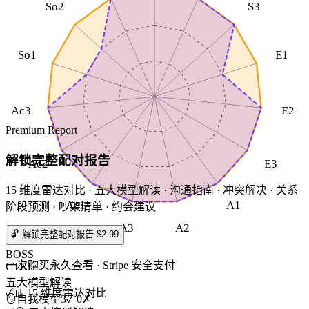
So2
S3
So1
E1
Ac3
E2
Premium Report
解锁完整配对报告
Ac2
E3
15 维度雷达对比 · 五大模型解读 · 沟通指南 · 冲突解决 · 关系
Ac1
A1
阶段预测 · 吵架清单 · 约会建议
A3
A2
🔓 解锁完整配对报告 $2.99
BOSS
一次购买永久查看 · Stripe 安全支付
CTRL
五大模型解读
✓
📊 15 维度雷达对比
🪞
自我模型
3
✓
0
✗