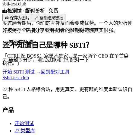
sbti-test.club
人格测试 · 配对分析 · 免费
🏡
稳定期（1年+）
📸 保存为图片
🔗 复制结果链接
度过磨合期后，你们的互补反而会变成优势。一个人的短板刚
长按保存 / 直接分享到朋友圈 · 小红书 · 微博
好被另一个人补上，这种组合的长期稳定性其实很强。
✂️
可分享吐槽
还不知道自己是哪种 SBTI？
「
CTRL 配 BOSS：家里不是家，是一家两个 CEO 在争首席
31 道题 3 分钟，测完就能和 TA 配对一下
执行。
」
开始 SBTI 测试 →
回到配对工具
S
sbti-test.club
27 种 SBTI 人格综合站，用更真实、更有趣的维度重新认识自
己。
产品
开始测试
27 类型库