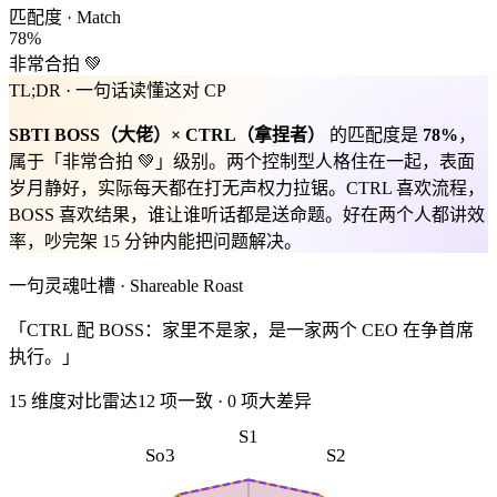
匹配度 · Match
78
%
非常合拍 💚
TL;DR · 一句话读懂这对 CP
SBTI
BOSS
（
大佬
）×
CTRL
（
拿捏者
）
的匹配度是
78
%
，
属于「
非常合拍 💚
」级别。
两个控制型人格住在一起，表面
岁月静好，实际每天都在打无声权力拉锯。CTRL 喜欢流程，
BOSS 喜欢结果，谁让谁听话都是送命题。好在两个人都讲效
率，吵完架 15 分钟内能把问题解决。
一句灵魂吐槽 · Shareable Roast
「CTRL 配 BOSS：家里不是家，是一家两个 CEO 在争首席
执行。」
15 维度对比雷达
12
项一致
·
0
项大差异
S1
So3
S2