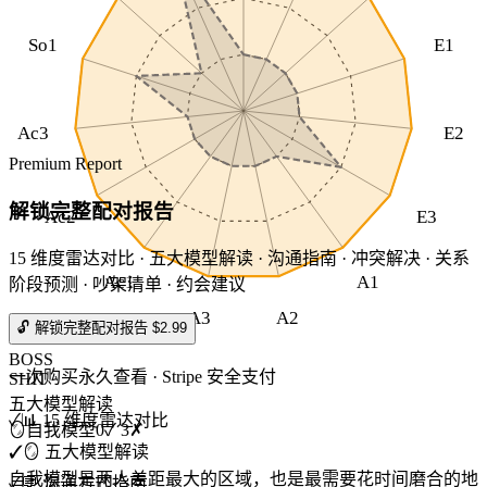
So1
E1
Ac3
E2
Premium Report
解锁完整配对报告
Ac2
E3
15 维度雷达对比 · 五大模型解读 · 沟通指南 · 冲突解决 · 关系
Ac1
A1
阶段预测 · 吵架清单 · 约会建议
A3
A2
🔓 解锁完整配对报告 $2.99
BOSS
一次购买永久查看 · Stripe 安全支付
SHIT
五大模型解读
✓
📊 15 维度雷达对比
🪞
自我模型
0
✓
3
✗
✓
🪞 五大模型解读
自我模型是两人差距最大的区域，也是最需要花时间磨合的地
✓
💬 沟通方式指南