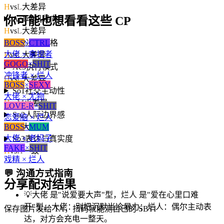
H
vs
L
大差异
你可能也想看看这些 CP
Ac1
动机导向
H
vs
L
大差异
BOSS
×
CTRL
Ac2
决策风格
大佬 × 拿捏者
H
vs
L
大差异
GOGO
×
SHIT
Ac3
执行模式
冲锋者 × 烂人
H
vs
L
大差异
BOSS
×
SEXY
So1
社交主动性
大佬 × 尤物
H
vs
M
小差异
LOVE-R
×
SHIT
So2
人际边界感
恋爱脑 × 烂人
BOSS
×
MUM
H
vs
L
大差异
大佬 × 老妈子
So3
表达与真实度
FAKE
×
SHIT
H
vs
H
一致
戏精 × 烂人
💬
沟通方式指南
分享配对结果
💡
大佬 是"说爱要大声"型，烂人 是"爱在心里口难
开"型。大佬：别把沉默当冷暴力；烂人：偶尔主动表
保存图片发给 TA，扫码就能测自己的 SBTI
达，对方会充电一整天。