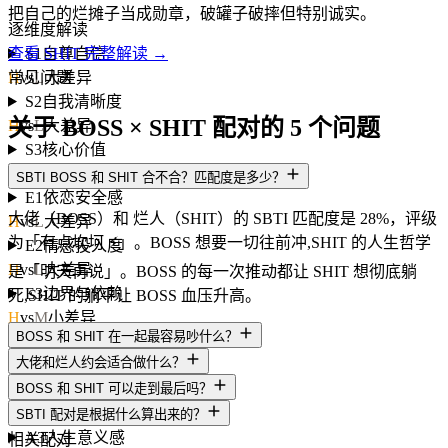
把自己的烂摊子当成勋章，破罐子破摔但特别诚实。
逐维度解读
S1
自尊自信
查看 SHIT 完整解读 →
H
vs
L
大差异
常见问题
S2
自我清晰度
关于 BOSS × SHIT 配对的 5 个问题
H
vs
L
大差异
S3
核心价值
H
vs
L
大差异
SBTI BOSS 和 SHIT 合不合？匹配度是多少？
E1
依恋安全感
大佬（BOSS）和 烂人（SHIT）的 SBTI 匹配度是 28%，评级
H
vs
L
大差异
为「有点坎坷 ⚡」。BOSS 想要一切往前冲,SHIT 的人生哲学
E2
情感投入度
H
vs
L
大差异
是「明天再说」。BOSS 的每一次推动都让 SHIT 想彻底躺
E3
边界与依赖
死,SHIT 的躺平让 BOSS 血压升高。
H
vs
M
小差异
BOSS 和 SHIT 在一起最容易吵什么？
A1
世界观倾向
大佬和烂人约会适合做什么？
H
vs
L
大差异
A2
规则与灵活度
BOSS 和 SHIT 可以走到最后吗？
H
vs
L
大差异
SBTI 配对是根据什么算出来的？
A3
人生意义感
相关配对