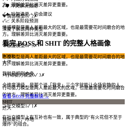
方。理解差异比消灭差异更重要。
✓
🛡️ 冲突解决指南
✓
🔥 吵架清单 + 约会建议
💗
情感模型
0
✓
2
✗
✓
📈 关系阶段预测
情感模型是两人差距最大的区域，也是最需要花时间磨合的地
深度了解这两种类型
方。理解差异比消灭差异更重要。
看完 BOSS 和 SHIT 的完整人格画像
🧭
态度模型
0
✓
3
✗
BOSS
态度模型是两人差距最大的区域，也是最需要花时间磨合的地
大佬
方。理解差异比消灭差异更重要。
我就是规则本身
⚡
行动驱力模型
0
✓
3
✗
全维度满级，是那个说「我来」三个字就能让全场安静的人。
行动驱力模型是两人差距最大的区域，也是最需要花时间磨合
的地方。理解差异比消灭差异更重要。
查看 BOSS 完整解读 →
SHIT
🤝
社交模型
1
✓
1
✗
烂人
在社交模型上有互补也有一致，属于典型的"有火花但不至于
我就是烂，咋地
爆炸"的组合。