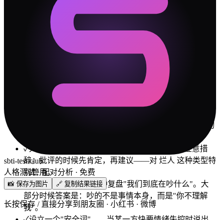
外卖+电影
BOSS 选场所 SHIT 去一次
家里一起做一件小事
🛡️
冲突解决指南
✓
你们最大的冲突源是「自尊自信」维度。不是谁对谁
错，是两个人的出厂设置差太远。接受差异是第一步。
✓
做决定时，一个人靠直觉，一个人靠数据。别催"你怎
么还没想好"，也别嫌"你怎么不过脑子"。给彼此不同的
决策时间。
✓
大佬 说话比较直，但 烂人 可能比你想象中更在意措
辞。批评的时候先肯定，再建议——对 烂人 这种类型特
sbti-test.club
人格测试 · 配对分析 · 免费
别管用。
✓
每次吵完架，花 5 分钟复盘"我们到底在吵什么"。大
📸 保存为图片
🔗 复制结果链接
部分时候答案是：吵的不是事情本身，而是"你不理解
长按保存 / 直接分享到朋友圈 · 小红书 · 微博
我"。
✓
设立一个"安全词"——当某一方快要情绪失控时说出