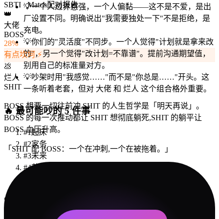
SBTI · Match
配对报告
💡
一个人边界感强，一个人偏黏——这不是不爱，是出
👑
厂设置不同。明确说出"我需要独处一下"不是拒绝，是
大佬
充电。
BOSS
💡
你们的"灵活度"不同步。一个人觉得"计划就是拿来改
28
%
的"，另一个觉得"改计划=不靠谱"。提前沟通期望值，
有点坎坷 ⚡
别用自己的标准量对方。
💩
💡
吵架时用"我感觉……"而不是"你总是……"开头。这
烂人
SHIT
一条听着老套，但对 大佬 和 烂人 这个组合格外重要。
BOSS 想要一切往前冲,SHIT 的人生哲学是「明天再说」。
🔥
最可能吵的 5 件事
BOSS 的每一次推动都让 SHIT 想彻底躺死,SHIT 的躺平让
BOSS 血压升高。
#
1
起床
#
2
家务
「
SHIT 配 BOSS：一个在冲刺,一个在被拖着。
」
#
3
未来
#
4
花钱
#
5
朋友圈
💝
约会建议