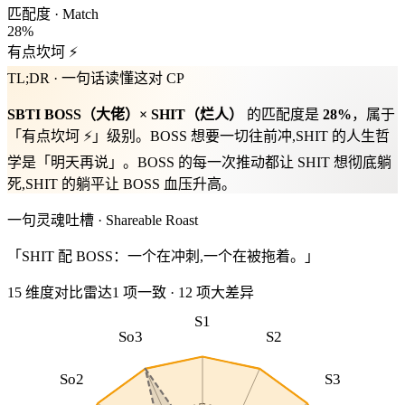
匹配度 · Match
28
%
有点坎坷 ⚡
TL;DR · 一句话读懂这对 CP
SBTI
BOSS
（
大佬
）×
SHIT
（
烂人
）
的匹配度是
28
%
，属于
「
有点坎坷 ⚡
」级别。
BOSS 想要一切往前冲,SHIT 的人生哲
学是「明天再说」。BOSS 的每一次推动都让 SHIT 想彻底躺
死,SHIT 的躺平让 BOSS 血压升高。
一句灵魂吐槽 · Shareable Roast
「SHIT 配 BOSS：一个在冲刺,一个在被拖着。」
15 维度对比雷达
1
项一致
·
12
项大差异
S1
So3
S2
So2
S3