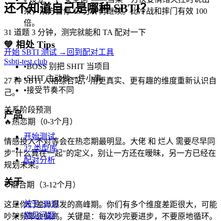
还不知道自己是哪种 SBTI？
来，双方暂停 15 分钟再继续。比冷战和摔门有效 100
倍。
31 道题 3 分钟，测完就能和 TA 配对一下
💚
相处 Tips
开始 SBTI 测试 →
回到配对工具
S
sbti-test.club
•
BOSS 别把 SHIT 当项目
•
SHIT 主动做一件小事
27 种 SBTI 人格综合站，用更真实、更有趣的维度重新认识自
•
接受节奏不同
己。
关系阶段预测
产品
🔥
热恋期（0-3个月）
开始测试
情感投入不对等会在热恋期最明显。大佬 和 烂人 需要尽早同
27 类型库
步"什么算在一起"的定义，别让一方还在暧昧，另一方已经在
配对分析
规划未来。
关于
⚙️
磨合期（3-12个月）
关于 SBTI
这是你们差异爆发的高峰期。你们有多个维度差距很大，可能
常见问题
吵架频率会偏高。关键是：每次吵完要进步，不要原地循环。