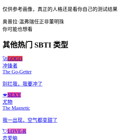
仅供参考画像，真正的人格还是看你自己的测试结果
奥普拉·温弗瑞
任正非
董明珠
你可能也想看
其他热门 SBTI 类型
🚀
GOGO
冲锋者
The Go-Getter
别拦我，我要冲了
💋
SEXY
尤物
The Magnetic
我一出现，空气都变甜了
💘
LOVE-R
恋爱脑