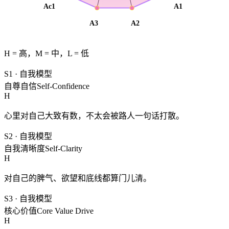
Ac1
A1
A3
A2
H = 高，M = 中，L = 低
S1
·
自我模型
自尊自信
Self-Confidence
H
心里对自己大致有数，不太会被路人一句话打散。
S2
·
自我模型
自我清晰度
Self-Clarity
H
对自己的脾气、欲望和底线都算门儿清。
S3
·
自我模型
核心价值
Core Value Drive
H