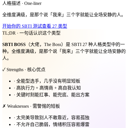
人格描述 · One-liner
全维度满级，是那个说「我来」三个字就能让全场安静的人。
开始你的 SBTI 测试
查看 27 类型
TL;DR · 一句话认识这个类型
SBTI
BOSS
（大佬，The Boss）是 SBTI 27 种人格类型中的一
种。全维度满级，是那个说「我来」三个字就能让全场安静的
人。
✓ Strengths · 核心优点
·
全能型选手，几乎没有明显短板
·
高执行力 + 高情商 + 高自我认知
·
关键时刻能扛事、能兜底、能出方案
✗ Weaknesses · 需警惕的短板
·
太完美导致别人不敢靠近，容易孤独
·
不允许自己脆弱，情绪积压容易爆雷