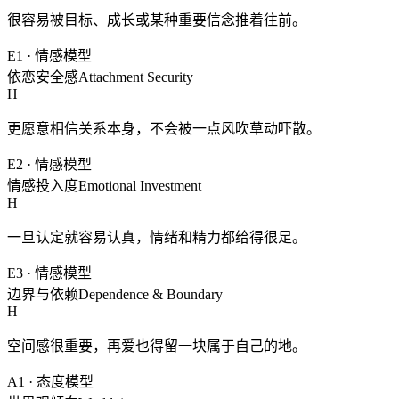
很容易被目标、成长或某种重要信念推着往前。
E1
·
情感模型
依恋安全感
Attachment Security
H
更愿意相信关系本身，不会被一点风吹草动吓散。
E2
·
情感模型
情感投入度
Emotional Investment
H
一旦认定就容易认真，情绪和精力都给得很足。
E3
·
情感模型
边界与依赖
Dependence & Boundary
H
空间感很重要，再爱也得留一块属于自己的地。
A1
·
态度模型