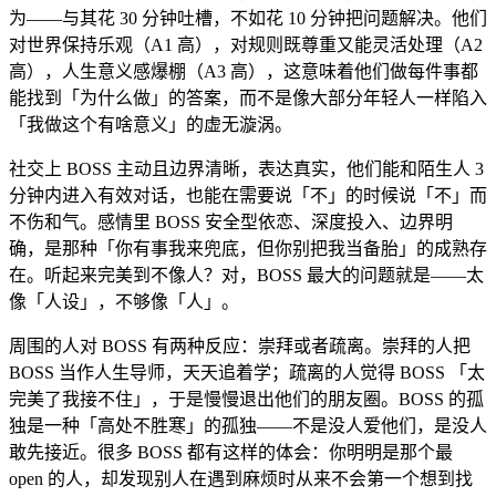
为——与其花 30 分钟吐槽，不如花 10 分钟把问题解决。他们
对世界保持乐观（A1 高），对规则既尊重又能灵活处理（A2
高），人生意义感爆棚（A3 高），这意味着他们做每件事都
能找到「为什么做」的答案，而不是像大部分年轻人一样陷入
「我做这个有啥意义」的虚无漩涡。
社交上 BOSS 主动且边界清晰，表达真实，他们能和陌生人 3
分钟内进入有效对话，也能在需要说「不」的时候说「不」而
不伤和气。感情里 BOSS 安全型依恋、深度投入、边界明
确，是那种「你有事我来兜底，但你别把我当备胎」的成熟存
在。听起来完美到不像人？对，BOSS 最大的问题就是——太
像「人设」，不够像「人」。
周围的人对 BOSS 有两种反应：崇拜或者疏离。崇拜的人把
BOSS 当作人生导师，天天追着学；疏离的人觉得 BOSS 「太
完美了我接不住」，于是慢慢退出他们的朋友圈。BOSS 的孤
独是一种「高处不胜寒」的孤独——不是没人爱他们，是没人
敢先接近。很多 BOSS 都有这样的体会：你明明是那个最
open 的人，却发现别人在遇到麻烦时从来不会第一个想到找