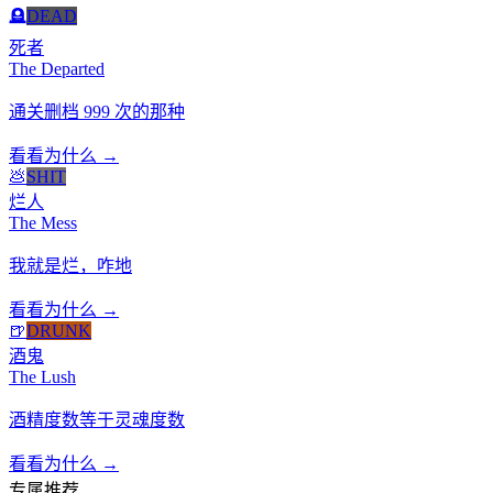
🪦
DEAD
死者
The Departed
通关删档 999 次的那种
看看为什么 →
💩
SHIT
烂人
The Mess
我就是烂，咋地
看看为什么 →
🍺
DRUNK
酒鬼
The Lush
酒精度数等于灵魂度数
看看为什么 →
专属推荐