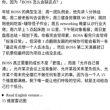
你，因为「BOSS 怎么会缺这点？」
年轻 BOSS 的典型生活：周一团队例会，他先讲 5 分钟战
略；周二被老板叫去谈晋升；周三健身房撸铁 90 分钟；周四
陪爸妈吃饭+辅导侄子作业；周五 networking 晚宴认识行业大
佬；周六早上 5 点起床跑 10 公里，下午陪对象看展；周日复
盘周总结 + 规划下周。你看完会觉得累，BOSS 看完只会觉得
「标准日常」。但深夜 3 点翻朋友圈的时候你可能会看到一条
「最近有点想一个人去冰岛」，然后 BOSS 第二天清晨就订
了机票但最终因为项目上线没走成。
BOSS 真正需要的成长不是「更强」，而是「允许自己普
通」。允许某次会议上没准备好、允许某段关系里先低头、允
许某个周末完全摆烂不做任何有意义的事。因为当一个人 15
个维度都满格，剩下唯一能让他们呼吸的空间，就是主动给自
己打个低分。
Read English version
→
15 维度雷达图