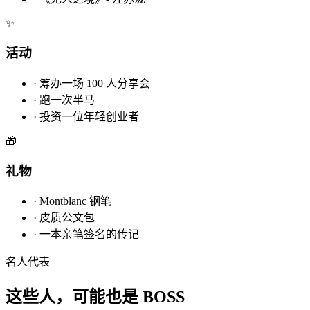
✨
活动
·
筹办一场 100 人分享会
·
跑一次半马
·
投资一位年轻创业者
🎁
礼物
·
Montblanc 钢笔
·
皮质公文包
·
一本亲笔签名的传记
名人代表
这些人，可能也是 BOSS