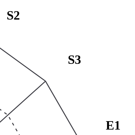
S2
S3
E1