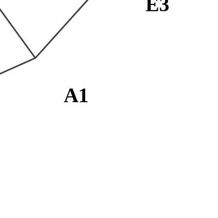
E3
A1