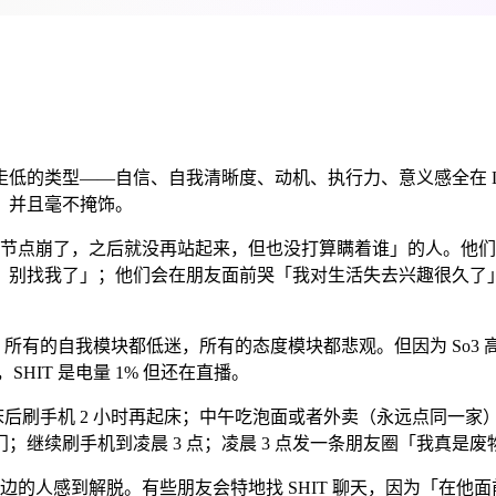
全线走低的类型——自信、自我清晰度、动机、执行力、意义感全在 
，并且毫不掩饰。
个节点崩了，之后就没再站起来，但也没打算瞒着谁」的人。他们
，别找我了」；他们会在朋友面前哭「我对生活失去兴趣很久了
火，所有的自我模块都低迷，所有的态度模块都悲观。但因为 So
，SHIT 是电量 1% 但还在直播。
，起床后刷手机 2 小时再起床；中午吃泡面或者外卖（永远点同一
门；继续刷手机到凌晨 3 点；凌晨 3 点发一条朋友圈「我真是
的人感到解脱。有些朋友会特地找 SHIT 聊天，因为「在他面前我不