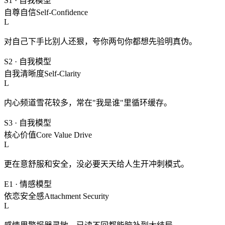
S1
·
自我模型
自尊自信
Self-Confidence
L
对自己下手比别人还狠，夸你两句你都想先验明真伪。
S2
·
自我模型
自我清晰度
Self-Clarity
L
内心频道雪花较多，常在"我是谁"里循环缓存。
S3
·
自我模型
核心价值
Core Value Drive
L
更在意舒服和安全，没必要天天给人生开冲刺模式。
E1
·
情感模型
依恋安全感
Attachment Security
L