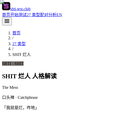
sbti-test.club
首页
开始测试
27 类型
配对分析
EN
首页
/
27 类型
/
SHIT
烂人
SBTI ·
SHIT
SHIT 烂人 人格解读
The Mess
口头禅 · Catchphrase
「我就是烂，咋地」