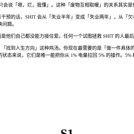
IT 只会说「嗯，烂，我懂」。这种「废物互相取暖」的关系其实是很
有干预的话，SHIT 会从「失业半年」变成「失业两年」，从「欠花
决问题。
是他们自己都没能力接住爱。任何一个试图拯救 SHIT 的人最后都会
发」「找到人生方向」这种鸡汤。你现在最需要的是「做一件具体的
态来说，它们是唯一能把你从 1% 电量拉回 5% 的操作。5% 
S1