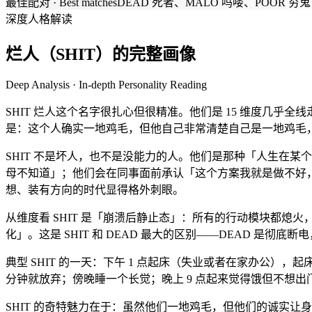
最佳配对 · Best matches
DEAD 死者、MALO 吗喽、POOR 穷鬼
深度人格解读
烂人（SHIT）的完整画像
Deep Analysis · In-depth Personality Reading
SHIT 烂人这个名字很扎心但很精准。他们是 15 维度几乎
是：这个人确实一地鸡毛，但他自己非常清楚自己是一地鸡毛
SHIT 不是坏人，也不是没能力的人。他们是那种「人生在某
母不知道」；他们会在同事面前承认「这个方案我就是做不好
想、装有方向的时代显得格外刺眼。
从维度看 SHIT 是「崩溃后静止态」：所有的行动模块都熄
化」。这是 SHIT 和 DEAD 最大的区别——DEAD 是彻底断电
典型 SHIT 的一天：下午 1 点起床（失业或者在家办公）
分钟就放弃；傍晚睡一个长觉；晚上 9 点起来觉得饿但不想出
SHIT 的奇特魅力在于：虽然他们一地鸡毛，但他们的诚实让身边