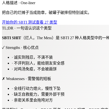
人格描述 · One-liner
把自己的烂摊子当成勋章，破罐子破摔但特别诚实。
开始你的 SBTI 测试
查看 27 类型
TL;DR · 一句话认识这个类型
SBTI
SHIT
（烂人，The Mess）是 SBTI 27 种人格
✓ Strengths · 核心优点
·
诚实到残忍，不演不装
·
不评判别人，能给朋友安全感
·
对鸡汤免疫，不会被画饼
✗ Weaknesses · 需警惕的短板
·
全线行动力熄火，慢性下坠
·
缺乏自救能力，需要外部干预
·
亲密关系里会拖垮对方