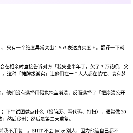
L，只有一个维度异常突出：So3 表达真实度 H。翻译一下就
会在相亲时直接告诉对方「我失业半年了，欠了 3 万花呗，父
」。这种「摊牌级诚实」让他们在一个人人都在装忙、装有梦
3 高，他们没有选择用假象掩盖崩溃，反而选择了「把崩溃公开
家）；下午试图做点什么（投简历、写代码、打扫），通常做 30
废物」然后秒删；然后是第二天重复。
用装」。SHIT 不会 judge 别人，因为他连自己都不