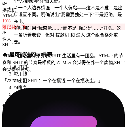
个"冷静缓冲期"很关键。
💸
💡
一个人边界感强，一个人偏黏——这不是不爱，是出
提款机
厂设置不同。明确说出"我需要独处一下"不是拒绝，是
ATM-er
19
%
充电。
难以共存 💀
💡
吵架时用"我感觉……"而不是"你总是……"开头。这
💩
一条听着老套，但对 提款机 和 烂人 这个组合格外重
烂人
要。
SHIT
🔥
最可能吵的 5 件事
ATM-er 生活里有预算表,SHIT 生活里有一团乱。ATM-er 的节
奏和 SHIT 的节奏是相反的,ATM-er 会觉得在养一个废物,SHIT
#
1
打扫
会觉得被监视。
#
2
用钱
「
ATM-er 配 SHIT：一个在攒钱,一个在攒灰尘。
」
#
3
出门
#
4
家务
#
5
未来要不要存
💝
约会建议
点外卖