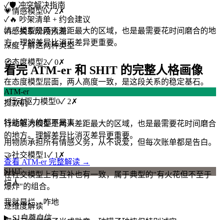
✓
🛡️ 冲突解决指南
💗
情感模型
0
✓
2
✗
✓
🔥 吵架清单 + 约会建议
情感模型是两人差距最大的区域，也是最需要花时间磨合的地
✓
📈 关系阶段预测
方。理解差异比消灭差异更重要。
深度了解这两种类型
🧭
态度模型
2
✓
0
✗
看完 ATM-er 和 SHIT 的完整人格画像
在态度模型层面，两人高度一致，是这段关系的稳定基石。
ATM-er
⚡
行动驱力模型
0
✓
2
✗
提款机
钱能解决的都不是事
行动驱力模型是两人差距最大的区域，也是最需要花时间磨合
的地方。理解差异比消灭差异更重要。
用物质承担所有情感义务，从不说爱，但每次账单都是告白。
🤝
社交模型
1
✓
1
✗
查看 ATM-er 完整解读 →
SHIT
在社交模型上有互补也有一致，属于典型的"有火花但不至于
烂人
爆炸"的组合。
我就是烂，咋地
逐维度解读
S1
自尊自信