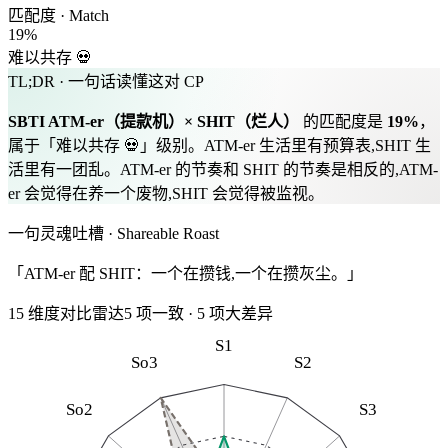
匹配度 · Match
19
%
难以共存 💀
TL;DR · 一句话读懂这对 CP
SBTI
ATM-er
（
提款机
）×
SHIT
（
烂人
）
的匹配度是
19
%
，
属于「
难以共存 💀
」级别。
ATM-er 生活里有预算表,SHIT 生
活里有一团乱。ATM-er 的节奏和 SHIT 的节奏是相反的,ATM-
er 会觉得在养一个废物,SHIT 会觉得被监视。
一句灵魂吐槽 · Shareable Roast
「ATM-er 配 SHIT：一个在攒钱,一个在攒灰尘。」
15 维度对比雷达
5
项一致
·
5
项大差异
S1
So3
S2
So2
S3