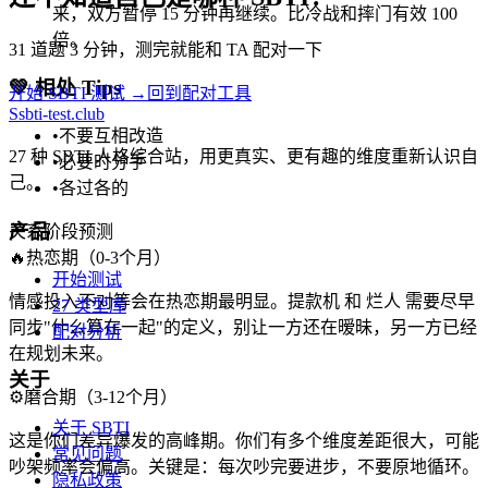
来，双方暂停 15 分钟再继续。比冷战和摔门有效 100
倍。
31 道题 3 分钟，测完就能和 TA 配对一下
💚
相处 Tips
开始 SBTI 测试 →
回到配对工具
S
sbti-test.club
•
不要互相改造
27 种 SBTI 人格综合站，用更真实、更有趣的维度重新认识自
•
必要时分手
己。
•
各过各的
产品
关系阶段预测
🔥
热恋期（0-3个月）
开始测试
情感投入不对等会在热恋期最明显。提款机 和 烂人 需要尽早
27 类型库
同步"什么算在一起"的定义，别让一方还在暧昧，另一方已经
配对分析
在规划未来。
关于
⚙️
磨合期（3-12个月）
关于 SBTI
这是你们差异爆发的高峰期。你们有多个维度差距很大，可能
常见问题
吵架频率会偏高。关键是：每次吵完要进步，不要原地循环。
隐私政策