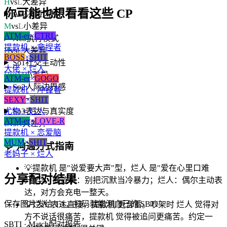
H
vs
L
大差异
你可能也想看看这些 CP
Ac2
决策风格
M
vs
L
小差异
ATM-er
×
CTRL
Ac3
执行模式
提款机 × 拿捏者
H
vs
L
大差异
BOSS
×
SHIT
So1
社交主动性
大佬 × 烂人
H
vs
M
小差异
ATM-er
×
GOGO
So2
人际边界感
提款机 × 冲锋者
L
vs
L
一致
SEXY
×
SHIT
尤物 × 烂人
So3
表达与真实度
ATM-er
×
LOVE-R
L
vs
H
大差异
提款机 × 恋爱脑
MUM
×
SHIT
💬
沟通方式指南
老妈子 × 烂人
💡
提款机 是"说爱要大声"型，烂人 是"爱在心里口难
分享配对结果
开"型。提款机：别把沉默当冷暴力；烂人：偶尔主动表
达，对方会充电一整天。
保存图片发给 TA，扫码就能测自己的 SBTI
💡
烂人 表达直接，提款机 更含蓄。吵架时 烂人 觉得对
方不说话很痛苦，提款机 觉得被追问更痛苦。约定一
SBTI · Match
配对报告