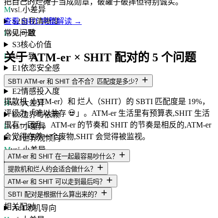
把自己的烂摊子当成勋章，破罐子破摔但特别诚实。
M
vs
L
小差异
S2
自我清晰度
查看 SHIT 完整解读 →
L
vs
L
一致
常见问题
S3
核心价值
关于 ATM-er × SHIT 配对的 5 个问题
L
vs
L
一致
E1
依恋安全感
H
vs
L
大差异
SBTI ATM-er 和 SHIT 合不合？匹配度是多少？
E2
情感投入度
提款机（ATM-er）和 烂人（SHIT）的 SBTI 匹配度是 19%，
H
vs
L
大差异
评级为「难以共存 💀」。ATM-er 生活里有预算表,SHIT 生活
E3
边界与依赖
里有一团乱。ATM-er 的节奏和 SHIT 的节奏是相反的,ATM-er
L
vs
M
小差异
会觉得在养一个废物,SHIT 会觉得被监视。
A1
世界观倾向
M
vs
L
小差异
ATM-er 和 SHIT 在一起最容易吵什么？
A2
规则与灵活度
提款机和烂人约会适合做什么？
L
vs
L
一致
ATM-er 和 SHIT 可以走到最后吗？
A3
人生意义感
SBTI 配对是根据什么算出来的？
L
vs
L
一致
相关配对
Ac1
动机导向