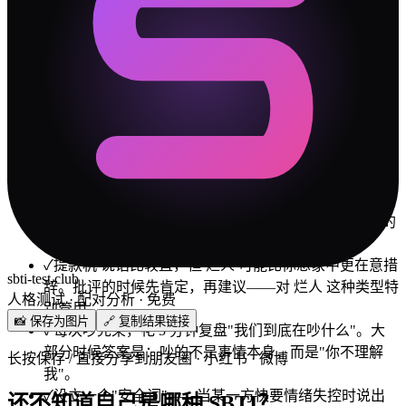
ATM-er 把家里收拾好
SHIT 承诺出门一次
🛡️
冲突解决指南
✓
你们最大的冲突源是「依恋安全感」维度。不是谁对
谁错，是两个人的出厂设置差太远。接受差异是第一
步。
✓
做决定时，一个人靠直觉，一个人靠数据。别催"你怎
么还没想好"，也别嫌"你怎么不过脑子"。给彼此不同的
决策时间。
✓
提款机 说话比较直，但 烂人 可能比你想象中更在意措
sbti-test.club
辞。批评的时候先肯定，再建议——对 烂人 这种类型特
人格测试 · 配对分析 · 免费
别管用。
📸 保存为图片
🔗 复制结果链接
✓
每次吵完架，花 5 分钟复盘"我们到底在吵什么"。大
部分时候答案是：吵的不是事情本身，而是"你不理解
长按保存 / 直接分享到朋友圈 · 小红书 · 微博
我"。
✓
设立一个"安全词"——当某一方快要情绪失控时说出
还不知道自己是哪种 SBTI？