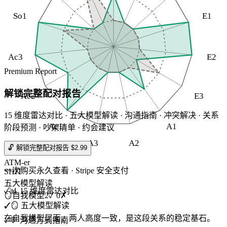
So1
E1
Ac3
E2
Premium Report
解锁完整配对报告
Ac2
E3
15 维度雷达对比 · 五大模型解读 · 沟通指南 · 冲突解决 · 关系
Ac1
A1
阶段预测 · 吵架清单 · 约会建议
A3
A2
🔓 解锁完整配对报告 $2.99
ATM-er
一次购买永久查看 · Stripe 安全支付
SHIT
五大模型解读
✓
📊 15 维度雷达对比
🪞
自我模型
2
✓
0
✗
✓
🪞 五大模型解读
在自我模型层面，两人高度一致，是这段关系的稳定基石。
✓
💬 沟通方式指南