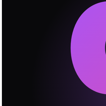
So1
社交主动性
H
vs
M
小差异
So2
人际边界感
L
vs
M
小差异
So3
表达与真实度
L
vs
H
大差异
💬
沟通方式指南
💡
拿捏者 表达直接，提款机 更含蓄。吵架时 拿捏者 
💡
一个人边界感强，一个人偏黏——这不是不爱，是出厂
💡
你们的"灵活度"不同步。一个人觉得"计划就是拿来改
💡
吵架时用"我感觉……"而不是"你总是……"开头。这一
🔥
最可能吵的 5 件事
#
1
投资方式
#
2
家里谁签字
#
3
谁决定大钱
#
4
旅行预算