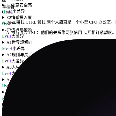
E1
依恋安全感
拿捏者
H
vs
M
小差异
CTRL
E2
情感投入度
ATM-er 赚钱,CTRL 管钱,两个人简直是一个小型 CFO 办
H
vs
H
一致
E3
边界与依赖
「
ATM-er 配 CTRL：他们的关系像两张信用卡,互相盯紧额度
L
vs
H
大差异
A1
世界观倾向
M
vs
H
小差异
A2
规则与灵活度
L
vs
H
大差异
A3
人生意义感
L
vs
H
大差异
Ac1
动机导向
H
vs
H
一致
Ac2
决策风格
M
vs
H
小差异
Ac3
执行模式
H
vs
H
一致