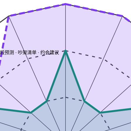
阶段预测 · 吵架清单 · 约会建议