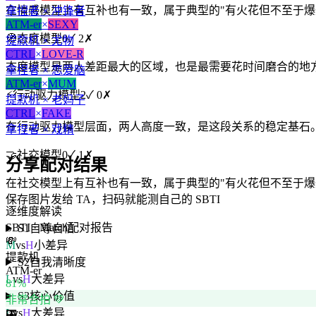
在情感模型上有互补也有一致，属于典型的"有火花但不至于爆
拿捏者 × 冲锋者
ATM-er
×
SEXY
🧭
态度模型
0
✓
2
✗
提款机 × 尤物
CTRL
×
LOVE-R
态度模型是两人差距最大的区域，也是最需要花时间磨合的地
拿捏者 × 恋爱脑
ATM-er
×
MUM
⚡
行动驱力模型
2
✓
0
✗
提款机 × 老妈子
CTRL
×
FAKE
在行动驱力模型层面，两人高度一致，是这段关系的稳定基石
拿捏者 × 戏精
🤝
社交模型
0
✓
1
✗
分享配对结果
在社交模型上有互补也有一致，属于典型的"有火花但不至于爆
保存图片发给 TA，扫码就能测自己的 SBTI
逐维度解读
SBTI · Match
配对报告
S1
自尊自信
💸
M
vs
H
小差异
提款机
S2
自我清晰度
ATM-er
L
vs
H
大差异
81
%
S3
核心价值
非常合拍 💚
L
vs
H
大差异
🎛️