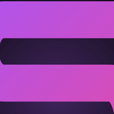
觉得对方不说话很痛苦，提款机 觉得被追问更痛苦。约定一个"冷静
设置不同。明确说出"我需要独处一下"不是拒绝，是充电。
的"，另一个觉得"改计划=不靠谱"。提前沟通期望值，别用自己
条听着老套，但对 提款机 和 拿捏者 这个组合格外重要。