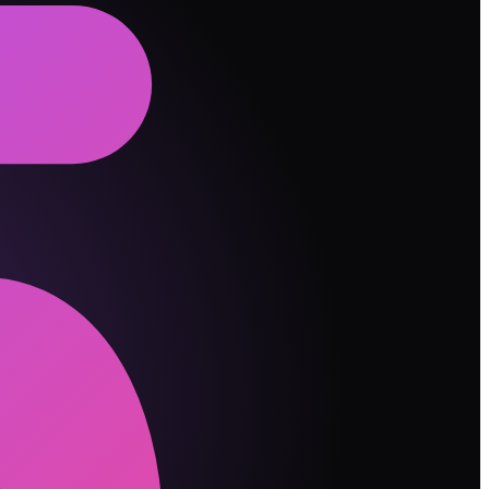
缓冲期"很关键。
的标准量对方。