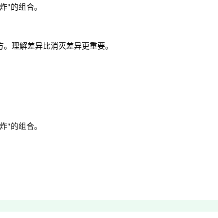
炸"的组合。
方。理解差异比消灭差异更重要。
。
炸"的组合。