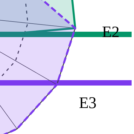
E2
E3