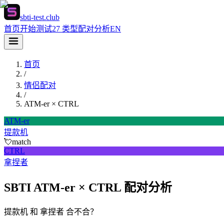
sbti-test.club
首页
开始测试
27 类型
配对分析
EN
首页
/
情侣配对
/
ATM-er
×
CTRL
ATM-er
提款机
💘
match
CTRL
拿捏者
SBTI ATM-er × CTRL 配对分析
提款机 和 拿捏者 合不合？