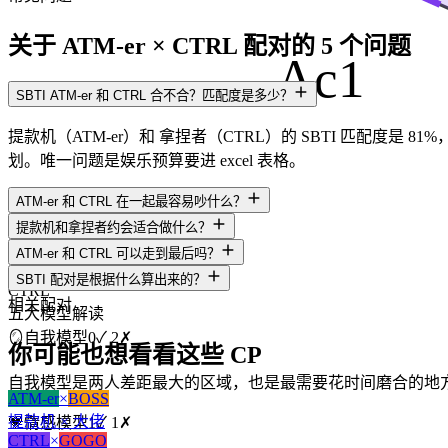
关于 ATM-er × CTRL 配对的 5 个问题
Ac1
SBTI ATM-er 和 CTRL 合不合？匹配度是多少？
提款机（ATM-er）和 拿捏者（CTRL）的 SBTI 匹配度是 
划。唯一问题是娱乐预算要进 excel 表格。
ATM-er 和 CTRL 在一起最容易吵什么？
提款机和拿捏者约会适合做什么？
ATM-er 和 CTRL 可以走到最后吗？
ATM-er
SBTI 配对是根据什么算出来的？
CTRL
相关配对
五大模型解读
🪞
自我模型
0
✓
2
✗
你可能也想看看这些 CP
自我模型是两人差距最大的区域，也是最需要花时间磨合的地
ATM-er
×
BOSS
提款机 × 大佬
💗
情感模型
1
✓
1
✗
CTRL
×
GOGO