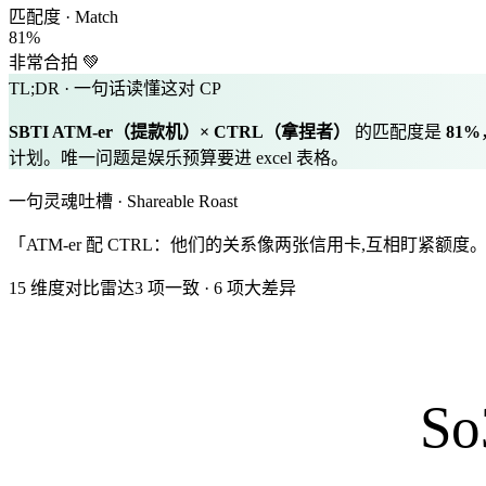
匹配度 · Match
81
%
非常合拍 💚
TL;DR · 一句话读懂这对 CP
SBTI
ATM-er
（
提款机
）×
CTRL
（
拿捏者
）
的匹配度是
81
%
计划。唯一问题是娱乐预算要进 excel 表格。
一句灵魂吐槽 · Shareable Roast
「ATM-er 配 CTRL：他们的关系像两张信用卡,互相盯紧额度
15 维度对比雷达
3
项一致
·
6
项大差异
So