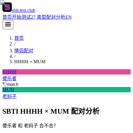
sbti-test.club
首页
开始测试
27 类型
配对分析
EN
首页
/
情侣配对
/
HHHH
×
MUM
HHHH
傻乐者
💘
match
MUM
老妈子
SBTI HHHH × MUM 配对分析
傻乐者 和 老妈子 合不合？