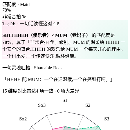
匹配度 · Match
78
%
非常合拍 💚
TL;DR · 一句话读懂这对 CP
SBTI
HHHH
（
傻乐者
）×
MUM
（
老妈子
）
的匹配度是
78
%
，属于「
非常合拍 💚
」级别。
MUM 的温柔给 HHHH 一
个安全的舞台,HHHH 的欢乐给 MUM 一个每天开心的理由。
一个付出爱,一个传递快乐,循环健康。
一句灵魂吐槽 · Shareable Roast
「HHHH 配 MUM：一个在送温暖,一个在笑到打嗝。」
15 维度对比雷达
4
项一致
·
0
项大差异
S1
So3
S2
So2
S3