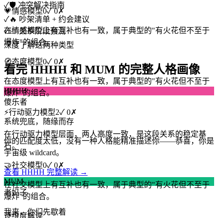
✓
🛡️ 冲突解决指南
💗
情感模型
0
✓
0
✗
✓
🔥 吵架清单 + 约会建议
在情感模型上有互补也有一致，属于典型的"有火花但不至于
✓
📈 关系阶段预测
爆炸"的组合。
深度了解这两种类型
🧭
态度模型
0
✓
0
✗
看完 HHHH 和 MUM 的完整人格画像
在态度模型上有互补也有一致，属于典型的"有火花但不至于
HHHH
爆炸"的组合。
傻乐者
⚡
行动驱力模型
2
✓
0
✗
系统兜底，随缘而存
在行动驱力模型层面，两人高度一致，是这段关系的稳定基
你的匹配度太低，没有一种人格能精准描述你——恭喜，你是
石。
宇宙级 wildcard。
🤝
社交模型
0
✓
0
✗
查看 HHHH 完整解读 →
MUM
在社交模型上有互补也有一致，属于典型的"有火花但不至于
老妈子
爆炸"的组合。
我来，你们先歇着
逐维度解读