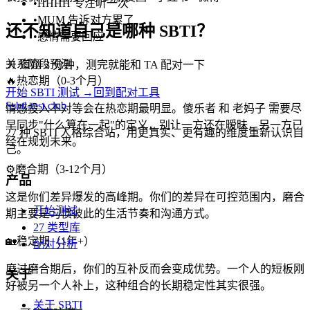
•
HHHH 专注听一次
•
MUM 告诉对方累了
还不知道自己是哪种 SBTI？
•
感情需要回应
关系阶段预测
31 道题 3 分钟，测完就能和 TA 配对一下
🔥
热恋期（0-3个月）
开始 SBTI 测试 →
回到配对工具
S
sbti-test.club
情感投入不对等会在热恋期最明显。傻乐者 和 老妈子 需要尽
早同步"什么算在一起"的定义，别让一方还在暧昧，另一方已
27 种 SBTI 人格综合站，用更真实、更有趣的维度重新认识自
经在规划未来。
己。
⚙️
磨合期（3-12个月）
产品
这是你们差异爆发的高峰期。你们的差异在可控范围内，磨合
开始测试
期主要是习惯彼此的生活节奏和沟通方式。
27 类型库
🏡
稳定期（1年+）
配对分析
度过磨合期后，你们的互补反而会变成优势。一个人的短板刚
关于
好被另一个人补上，这种组合的长期稳定性其实很强。
关于 SBTI