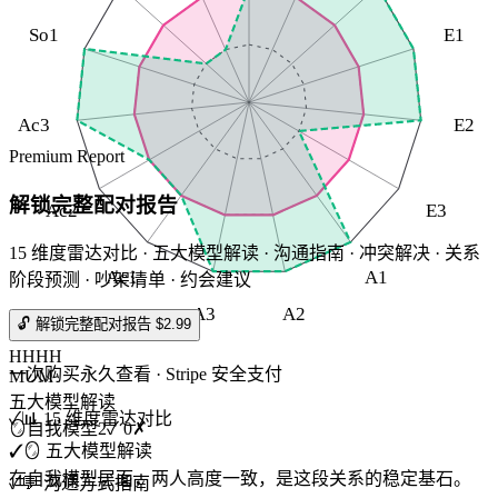
So1
E1
Ac3
E2
Premium Report
解锁完整配对报告
Ac2
E3
15 维度雷达对比 · 五大模型解读 · 沟通指南 · 冲突解决 · 关系
Ac1
A1
阶段预测 · 吵架清单 · 约会建议
A3
A2
🔓 解锁完整配对报告 $2.99
HHHH
一次购买永久查看 · Stripe 安全支付
MUM
五大模型解读
✓
📊 15 维度雷达对比
🪞
自我模型
2
✓
0
✗
✓
🪞 五大模型解读
在自我模型层面，两人高度一致，是这段关系的稳定基石。
✓
💬 沟通方式指南