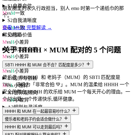
S1
自尊自信
朋友圈里的永久行政担当，别人 emo 时第一个递纸巾的那
M
vs
M
一致
个。
S2
自我清晰度
M
vs
M
一致
查看 MUM 完整解读 →
S3
核心价值
常见问题
M
vs
H
小差异
关于 HHHH × MUM 配对的 5 个问题
E1
依恋安全感
M
vs
H
小差异
E2
情感投入度
SBTI HHHH 和 MUM 合不合？匹配度是多少？
M
vs
H
小差异
傻乐者（HHHH）和 老妈子（MUM）的 SBTI 匹配度是
E3
边界与依赖
78%，评级为「非常合拍 💚」。MUM 的温柔给 HHHH 一个
M
vs
L
小差异
安全的舞台,HHHH 的欢乐给 MUM 一个每天开心的理由。一
A1
世界观倾向
个付出爱,一个传递快乐,循环健康。
M
vs
H
小差异
A2
规则与灵活度
HHHH 和 MUM 在一起最容易吵什么？
M
vs
H
小差异
傻乐者和老妈子约会适合做什么？
A3
人生意义感
HHHH 和 MUM 可以走到最后吗？
M
vs
H
小差异
SBTI 配对是根据什么算出来的？