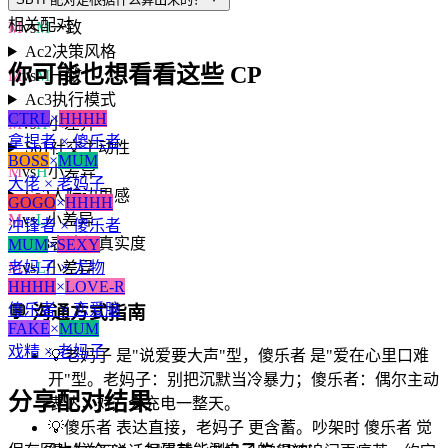
Ac1
动机导向
相关配对
M
vs
M
一致
Ac2
决策风格
你可能也想看看这些 CP
M
vs
M
一致
Ac3
执行模式
CTRL
×
HHHH
M
vs
H
小差异
拿捏者 × 傻乐者
So1
社交主动性
BOSS
×
MUM
M
vs
H
小差异
大佬 × 老妈子
So2
人际边界感
GOGO
×
HHHH
M
vs
L
小差异
冲锋者 × 傻乐者
So3
表达与真实度
MUM
×
SEXY
老妈子 × 尤物
M
vs
L
小差异
HHHH
×
LOVE-R
傻乐者 × 恋爱脑
💬
沟通方式指南
FAKE
×
MUM
戏精 × 老妈子
💡
老妈子 是"说爱要大声"型，傻乐者 是"爱在心里口难
开"型。老妈子：别把沉默当冷暴力；傻乐者：偶尔主动
分享配对结果
表达，对方会充电一整天。
💡
傻乐者 表达直接，老妈子 更含蓄。吵架时 傻乐者 觉