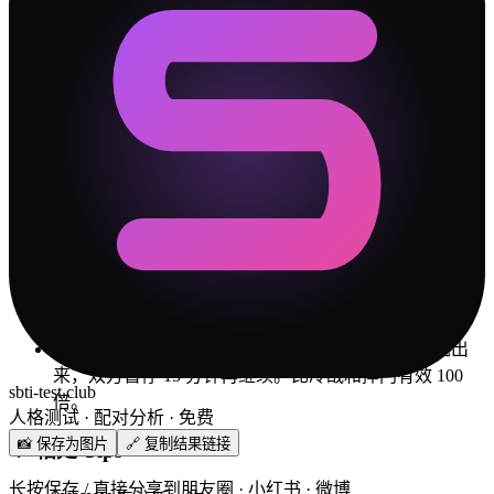
💝
约会建议
在家做饭+看喜剧
短途游
市集
🛡️
冲突解决指南
✓
每次吵完架，花 5 分钟复盘"我们到底在吵什么"。大
部分时候答案是：吵的不是事情本身，而是"你不理解
我"。
✓
设立一个"安全词"——当某一方快要情绪失控时说出
来，双方暂停 15 分钟再继续。比冷战和摔门有效 100
sbti-test.club
倍。
人格测试 · 配对分析 · 免费
📸 保存为图片
🔗 复制结果链接
💚
相处 Tips
长按保存 / 直接分享到朋友圈 · 小红书 · 微博