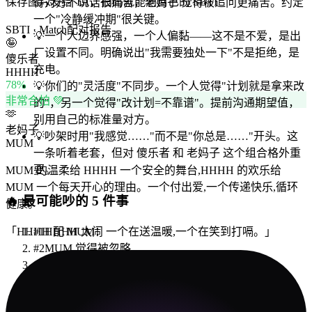
保存图片发给 TA，扫码就能测自己的 SBTI
得对方不说话很痛苦，老妈子 觉得被追问更痛苦。约定
一个"冷静缓冲期"很关键。
SBTI · Match
配对报告
💡
一个人边界感强，一个人偏黏——这不是不爱，是出
🤪
厂设置不同。明确说出"我需要独处一下"不是拒绝，是
傻乐者
充电。
HHHH
78
%
💡
你们的"灵活度"不同步。一个人觉得"计划就是拿来改
非常合拍 💚
的"，另一个觉得"改计划=不靠谱"。提前沟通期望值，
🫶
别用自己的标准量对方。
老妈子
💡
吵架时用"我感觉……"而不是"你总是……"开头。这
MUM
一条听着老套，但对 傻乐者 和 老妈子 这个组合格外重
要。
MUM 的温柔给 HHHH 一个安全的舞台,HHHH 的欢乐给
MUM 一个每天开心的理由。一个付出爱,一个传递快乐,循环
🔥
最可能吵的 5 件事
健康。
「
HHHH 配 MUM：一个在送温暖,一个在笑到打嗝。
」
#
1
HHHH 太闹
#
2
MUM 觉得被忽略
#
3
家务
#
4
节日
#
5
朋友圈