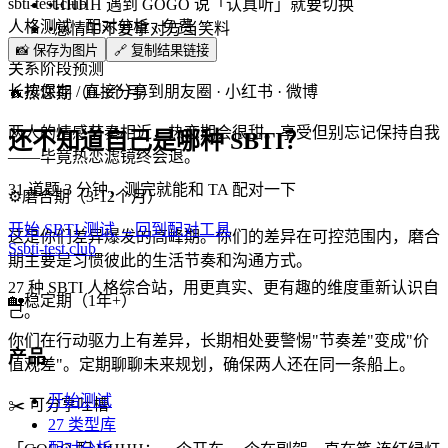
sbti-test.club
•
HHHH 遇到 GOGO 说「认真听」就要切换
人格测试 · 配对分析 · 免费
•
感情中不要拿对方当笑料
📸 保存为图片
🔗 复制结果链接
关系阶段预测
长按保存 / 直接分享到朋友圈 · 小红书 · 微博
🔥
热恋期（0-3个月）
两人的情感节奏相近，热恋期会很甜。享受但别忘记保持自我
还不知道自己是哪种 SBTI？
——毕竟热恋滤镜终会退。
31 道题 3 分钟，测完就能和 TA 配对一下
⚙️
磨合期（3-12个月）
开始 SBTI 测试 →
回到配对工具
这是你们差异爆发的高峰期。你们的差异在可控范围内，磨合
S
sbti-test.club
期主要是习惯彼此的生活节奏和沟通方式。
27 种 SBTI 人格综合站，用更真实、更有趣的维度重新认识自
🏡
稳定期（1年+）
己。
你们在行动驱力上有差异，长期相处要警惕"节奏差"变成"价
产品
值观差"。定期聊聊未来规划，确保两人还在同一条船上。
开始测试
✂️
可分享吐槽
27 类型库