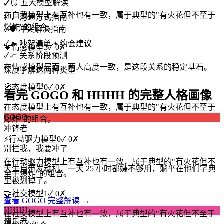
✓
🪞 五大模型解读
在自我模型上有互补也有一致，属于典型的"有火花但不至于
✓
💬 沟通方式指南
爆炸"的组合。
✓
🛡️ 冲突解决指南
✓
🔥 吵架清单 + 约会建议
💗
情感模型
3
✓
0
✗
✓
📈 关系阶段预测
在情感模型层面，两人高度一致，是这段关系的稳定基石。
深度了解这两种类型
🧭
态度模型
0
✓
0
✗
看完 GOGO 和 HHHH 的完整人格画像
在态度模型上有互补也有一致，属于典型的"有火花但不至于
GOGO
爆炸"的组合。
冲锋者
⚡
行动驱力模型
0
✓
0
✗
别拦我，我要冲了
在行动驱力模型上有互补也有一致，属于典型的"有火花但不
天生自带发动机，一天 25 小时都嫌不够用，躺平在他们字典
至于爆炸"的组合。
里被划掉了。
🤝
社交模型
1
✓
0
✗
查看 GOGO 完整解读 →
HHHH
在社交模型上有互补也有一致，属于典型的"有火花但不至于
傻乐者