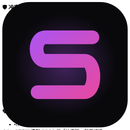
🛡️
冲突解决指南
✓
做决定时，一个人靠直觉，一个人靠数据。别催"你怎
么还没想好"，也别嫌"你怎么不过脑子"。给彼此不同的
决策时间。
✓
冲锋者 说话比较直，但 傻乐者 可能比你想象中更在意
措辞。批评的时候先肯定，再建议——对 傻乐者 这种类
型特别管用。
✓
每次吵完架，花 5 分钟复盘"我们到底在吵什么"。大
部分时候答案是：吵的不是事情本身，而是"你不理解
我"。
✓
设立一个"安全词"——当某一方快要情绪失控时说出
来，双方暂停 15 分钟再继续。比冷战和摔门有效 100
倍。
💚
相处 Tips
•
GOGO 偶尔让 HHHH 主导氛围