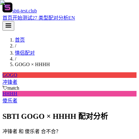
sbti-test.club
首页
开始测试
27 类型
配对分析
EN
首页
/
情侣配对
/
GOGO
×
HHHH
GOGO
冲锋者
💘
match
HHHH
傻乐者
SBTI GOGO × HHHH 配对分析
冲锋者 和 傻乐者 合不合？