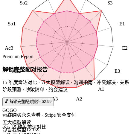
So2
S3
So1
E1
Ac3
E2
Premium Report
解锁完整配对报告
Ac2
E3
15 维度雷达对比 · 五大模型解读 · 沟通指南 · 冲突解决 · 关系
Ac1
A1
阶段预测 · 吵架清单 · 约会建议
A3
A2
🔓 解锁完整配对报告 $2.99
GOGO
一次购买永久查看 · Stripe 安全支付
HHHH
五大模型解读
✓
📊 15 维度雷达对比
🪞
自我模型
1
✓
0
✗