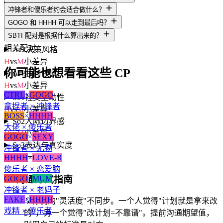
A3
人生意义感
冲锋者和傻乐者约会适合做什么？
H
vs
M
小差异
GOGO 和 HHHH 可以走到最后吗？
Ac1
动机导向
SBTI 配对是根据什么算出来的？
H
vs
M
小差异
相关配对
Ac2
决策风格
H
vs
M
小差异
你可能也想看看这些 CP
Ac3
执行模式
H
vs
M
小差异
CTRL
×
GOGO
So1
社交主动性
拿捏者 × 冲锋者
H
vs
M
小差异
BOSS
×
HHHH
So2
人际边界感
大佬 × 傻乐者
H
vs
M
小差异
GOGO
×
SEXY
So3
表达与真实度
冲锋者 × 尤物
M
vs
M
一致
HHHH
×
LOVE-R
傻乐者 × 恋爱脑
💬
沟通方式指南
GOGO
×
MUM
冲锋者 × 老妈子
FAKE
×
HHHH
💡
你们的"灵活度"不同步。一个人觉得"计划就是拿来改
戏精 × 傻乐者
的"，另一个觉得"改计划=不靠谱"。提前沟通期望值，