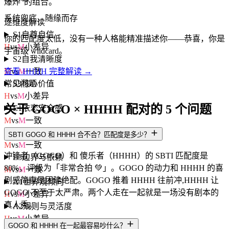
爆炸"的组合。
系统兜底，随缘而存
逐维度解读
S1
自尊自信
你的匹配度太低，没有一种人格能精准描述你——恭喜，你是
H
vs
M
小差异
宇宙级 wildcard。
S2
自我清晰度
M
vs
M
一致
查看 HHHH 完整解读 →
S3
核心价值
常见问题
H
vs
M
小差异
关于 GOGO × HHHH 配对的 5 个问题
E1
依恋安全感
M
vs
M
一致
E2
情感投入度
SBTI GOGO 和 HHHH 合不合？匹配度是多少？
M
vs
M
一致
冲锋者（GOGO）和 傻乐者（HHHH）的 SBTI 匹配度是
E3
边界与依赖
80%，评级为「非常合拍 💚」。GOGO 的动力和 HHHH 的喜
M
vs
M
一致
剧感简直是团建绝配。GOGO 推着 HHHH 往前冲,HHHH 让
A1
世界观倾向
GOGO 不至于太严肃。两个人走在一起就是一场没有剧本的
H
vs
M
小差异
真人秀。
A2
规则与灵活度
H
vs
M
小差异
GOGO 和 HHHH 在一起最容易吵什么？