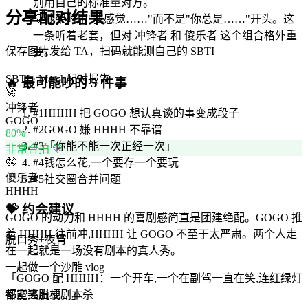
别用自己的标准量对方。
分享配对结果
💡
吵架时用"我感觉……"而不是"你总是……"开头。这
一条听着老套，但对 冲锋者 和 傻乐者 这个组合格外重
保存图片发给 TA，扫码就能测自己的 SBTI
要。
SBTI · Match
配对报告
🔥
最可能吵的 5 件事
🚀
冲锋者
#
1
HHHH 把 GOGO 想认真谈的事变成段子
GOGO
#
2
GOGO 嫌 HHHH 不靠谱
80
%
#
3
「你能不能一次正经一次」
非常合拍 💚
🤪
#
4
钱怎么花,一个要存一个要玩
傻乐者
#
5
社交圈合并问题
HHHH
💝
约会建议
GOGO 的动力和 HHHH 的喜剧感简直是团建绝配。GOGO 推
着 HHHH 往前冲,HHHH 让 GOGO 不至于太严肃。两个人走
脱口秀+夜宵
在一起就是一场没有剧本的真人秀。
一起做一个沙雕 vlog
「
GOGO 配 HHHH：一个开车,一个在副驾一直在笑,连红绿灯
都能笑出梗。
」
密室逃脱或剧本杀