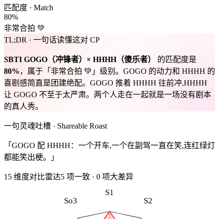
匹配度 · Match
80
%
非常合拍 💚
TL;DR · 一句话读懂这对 CP
SBTI
GOGO
（
冲锋者
）×
HHHH
（
傻乐者
）
的匹配度是
80
%
，属于「
非常合拍 💚
」级别。
GOGO 的动力和 HHHH 的
喜剧感简直是团建绝配。GOGO 推着 HHHH 往前冲,HHHH
让 GOGO 不至于太严肃。两个人走在一起就是一场没有剧本
的真人秀。
一句灵魂吐槽 · Shareable Roast
「GOGO 配 HHHH：一个开车,一个在副驾一直在笑,连红绿灯
都能笑出梗。」
15 维度对比雷达
5
项一致
·
0
项大差异
S1
So3
S2