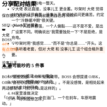
分享配对结果
表达，对方会充电一整天。
💡
大佬 表达直接，没事儿王 更含蓄。吵架时 大佬 觉得
对方不说话很痛苦，没事儿王 觉得被追问更痛苦。约定
保存图片发给 TA，扫码就能测自己的 SBTI
一个"冷静缓冲期"很关键。
SBTI · Match
配对报告
💡
一个人边界感强，一个人偏黏——这不是不爱，是出
👑
厂设置不同。明确说出"我需要独处一下"不是拒绝，是
大佬
充电。
BOSS
💡
吵架时用"我感觉……"而不是"你总是……"开头。这
44
%
一条听着老套，但对 大佬 和 没事儿王 这个组合格外重
有点坎坷 ⚡
要。
👌
没事儿王
🔥
最可能吵的 5 件事
OJBK
#
1
BOSS 推进 OJBK 事业
BOSS 是推进器，OJBK 是减速带。BOSS 会想提速 OJBK，
#
2
OJBK 觉得 BOSS 太急
OJBK 会在心里翻白眼「急什么」。不是没感情，是相处起来
#
3
人生计划节奏
两边都觉得「你为什么是这样的」。
#
4
家里谁做决定
「
OJBK 配 BOSS：一个在油门，一个在刹车，车原地震
#
5
「你到底想怎样」
动。
」