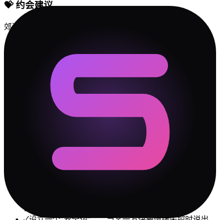
💝
约会建议
郊游一整天
一起睡懒觉到中午
逛市集不带目标
🛡️
冲突解决指南
✓
做决定时，一个人靠直觉，一个人靠数据。别催"你怎
么还没想好"，也别嫌"你怎么不过脑子"。给彼此不同的
决策时间。
✓
大佬 说话比较直，但 没事儿王 可能比你想象中更在意
措辞。批评的时候先肯定，再建议——对 没事儿王 这种
类型特别管用。
✓
每次吵完架，花 5 分钟复盘"我们到底在吵什么"。大
部分时候答案是：吵的不是事情本身，而是"你不理解
我"。
✓
设立一个"安全词"——当某一方快要情绪失控时说出