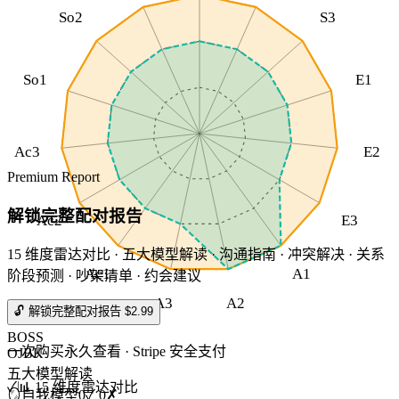
So2
S3
So1
E1
Ac3
E2
Premium Report
解锁完整配对报告
Ac2
E3
15 维度雷达对比 · 五大模型解读 · 沟通指南 · 冲突解决 · 关系
Ac1
A1
阶段预测 · 吵架清单 · 约会建议
A3
A2
🔓 解锁完整配对报告 $2.99
BOSS
一次购买永久查看 · Stripe 安全支付
OJBK
五大模型解读
✓
📊 15 维度雷达对比
🪞
自我模型
0
✓
0
✗