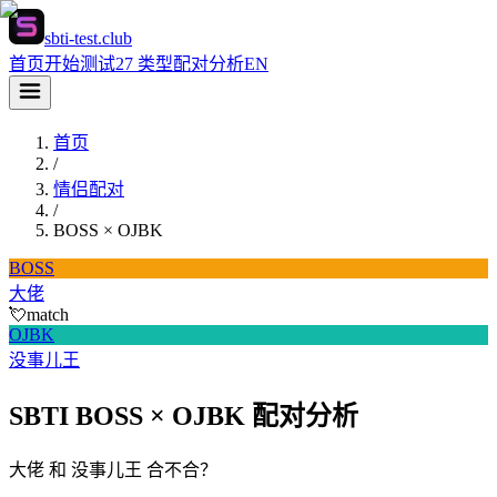
sbti-test.club
首页
开始测试
27 类型
配对分析
EN
首页
/
情侣配对
/
BOSS
×
OJBK
BOSS
大佬
💘
match
OJBK
没事儿王
SBTI BOSS × OJBK 配对分析
大佬 和 没事儿王 合不合？