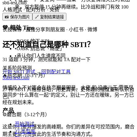
sbti-test.club
来，双方暂停 15 分钟再继续。比冷战和摔门有效 100
人格测试 · 配对分析 · 免费
倍。
📸 保存为图片
🔗 复制结果链接
💚
相处 Tips
长按保存 / 直接分享到朋友圈 · 小红书 · 微博
•
BOSS 放下 KPI
还不知道自己是哪种 SBTI？
•
OJBK 别总说「随便」
•
承认你们人生速度不同
31 道题 3 分钟，测完就能和 TA 配对一下
关系阶段预测
开始 SBTI 测试 →
回到配对工具
🔥
热恋期（0-3个月）
S
sbti-test.club
情感投入不对等会在热恋期最明显。大佬 和 没事儿王 需要尽
27 种 SBTI 人格综合站，用更真实、更有趣的维度重新认识自
早同步"什么算在一起"的定义，别让一方还在暧昧，另一方已
己。
经在规划未来。
产品
⚙️
磨合期（3-12个月）
开始测试
这是你们差异爆发的高峰期。你们的差异在可控范围内，磨合
27 类型库
期主要是习惯彼此的生活节奏和沟通方式。