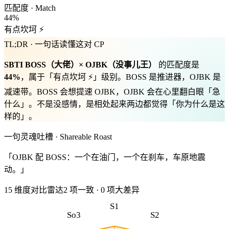
匹配度 · Match
44
%
有点坎坷 ⚡
TL;DR · 一句话读懂这对 CP
SBTI
BOSS
（
大佬
）×
OJBK
（
没事儿王
）
的匹配度是
44
%
，属于「
有点坎坷 ⚡
」级别。
BOSS 是推进器，OJBK 是
减速带。BOSS 会想提速 OJBK，OJBK 会在心里翻白眼「急
什么」。不是没感情，是相处起来两边都觉得「你为什么是这
样的」。
一句灵魂吐槽 · Shareable Roast
「OJBK 配 BOSS：一个在油门，一个在刹车，车原地震
动。」
15 维度对比雷达
2
项一致
·
0
项大差异
S1
So3
S2