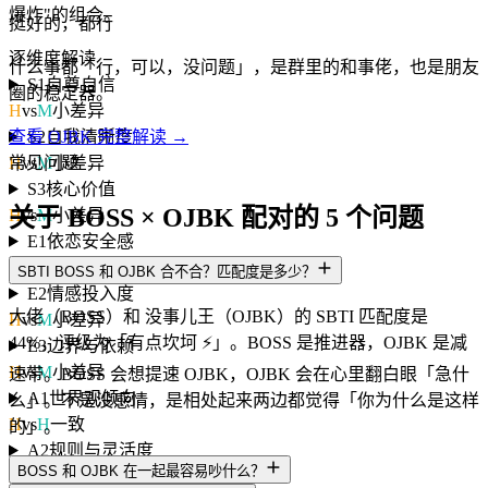
爆炸"的组合。
挺好的，都行
逐维度解读
什么事都「行，可以，没问题」，是群里的和事佬，也是朋友
S1
自尊自信
圈的稳定器。
H
vs
M
小差异
S2
自我清晰度
查看 OJBK 完整解读 →
H
vs
M
小差异
常见问题
S3
核心价值
关于 BOSS × OJBK 配对的 5 个问题
H
vs
M
小差异
E1
依恋安全感
H
vs
M
小差异
SBTI BOSS 和 OJBK 合不合？匹配度是多少？
E2
情感投入度
大佬（BOSS）和 没事儿王（OJBK）的 SBTI 匹配度是
H
vs
M
小差异
44%，评级为「有点坎坷 ⚡」。BOSS 是推进器，OJBK 是减
E3
边界与依赖
H
vs
M
小差异
速带。BOSS 会想提速 OJBK，OJBK 会在心里翻白眼「急什
A1
世界观倾向
么」。不是没感情，是相处起来两边都觉得「你为什么是这样
H
vs
H
一致
的」。
A2
规则与灵活度
BOSS 和 OJBK 在一起最容易吵什么？
H
vs
H
一致