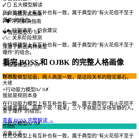
✓
🪞 五大模型解读
在自我模型上有互补也有一致，属于典型的"有火花但不至于
✓
💬 沟通方式指南
爆炸"的组合。
✓
🛡️ 冲突解决指南
✓
🔥 吵架清单 + 约会建议
💗
情感模型
0
✓
0
✗
✓
📈 关系阶段预测
在情感模型上有互补也有一致，属于典型的"有火花但不至于
深度了解这两种类型
爆炸"的组合。
看完 BOSS 和 OJBK 的完整人格画像
🧭
态度模型
2
✓
0
✗
BOSS
在态度模型层面，两人高度一致，是这段关系的稳定基石。
大佬
⚡
行动驱力模型
0
✓
0
✗
我就是规则本身
在行动驱力模型上有互补也有一致，属于典型的"有火花但不
全维度满级，是那个说「我来」三个字就能让全场安静的人。
至于爆炸"的组合。
查看 BOSS 完整解读 →
🤝
社交模型
0
✓
0
✗
OJBK
没事儿王
在社交模型上有互补也有一致，属于典型的"有火花但不至于