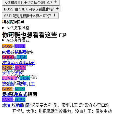
大佬和没事儿王约会适合做什么？
A3
人生意义感
H
vs
M
小差异
BOSS 和 OJBK 可以走到最后吗？
Ac1
动机导向
SBTI 配对是根据什么算出来的？
H
vs
M
小差异
相关配对
Ac2
决策风格
你可能也想看看这些 CP
H
vs
M
小差异
Ac3
执行模式
BOSS
×
CTRL
H
vs
M
小差异
大佬 × 拿捏者
So1
社交主动性
GOGO
×
OJBK
H
vs
M
小差异
冲锋者 × 没事儿王
So2
人际边界感
BOSS
×
SEXY
H
vs
M
小差异
大佬 × 尤物
So3
表达与真实度
LOVE-R
×
OJBK
H
vs
M
小差异
恋爱脑 × 没事儿王
BOSS
×
MUM
💬
沟通方式指南
大佬 × 老妈子
FAKE
×
OJBK
💡
大佬 是"说爱要大声"型，没事儿王 是"爱在心里口难
戏精 × 没事儿王
开"型。大佬：别把沉默当冷暴力；没事儿王：偶尔主动