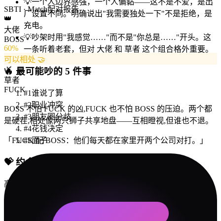
💡
一个人边界感强，一个人偏黏——这不是不爱，是出
SBTI · Match
配对报告
厂设置不同。明确说出"我需要独处一下"不是拒绝，是
👑
充电。
大佬
💡
吵架时用"我感觉……"而不是"你总是……"开头。这
BOSS
60
%
一条听着老套，但对 大佬 和 草者 这个组合格外重要。
可以相处 🤝
🌿
🔥
最可能吵的 5 件事
草者
FUCK
#
1
谁说了算
#
2
职业冲突
BOSS 不怕 FUCK 的凶,FUCK 也不怕 BOSS 的压迫。两个都
#
3
朋友圈分歧
是硬茬,相处像两只狮子共享地盘——互相瞪视,但谁也不退。
#
4
花钱决定
「
FUCK 配 BOSS：他们每天都在家里开两个公司对打。
」
#
5
面子
💝
约会建议
高强度运动
短途旅行