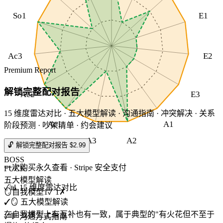
So1
E1
Ac3
E2
Premium Report
解锁完整配对报告
Ac2
E3
15 维度雷达对比 · 五大模型解读 · 沟通指南 · 冲突解决 · 关系
Ac1
A1
阶段预测 · 吵架清单 · 约会建议
A3
A2
🔓 解锁完整配对报告 $2.99
BOSS
一次购买永久查看 · Stripe 安全支付
FUCK
五大模型解读
✓
📊 15 维度雷达对比
🪞
自我模型
1
✓
1
✗
✓
🪞 五大模型解读
在自我模型上有互补也有一致，属于典型的"有火花但不至于
✓
💬 沟通方式指南