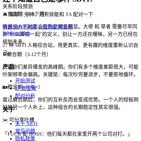
关系阶段预测
🔥
热恋期（0-3个月）
31 道题 3 分钟，测完就能和 TA 配对一下
情感投入不对等会在热恋期最明显。大佬 和 草者 需要尽早同
开始 SBTI 测试 →
回到配对工具
S
sbti-test.club
步"什么算在一起"的定义，别让一方还在暧昧，另一方已经在
规划未来。
27 种 SBTI 人格综合站，用更真实、更有趣的维度重新认识自
己。
⚙️
磨合期（3-12个月）
产品
这是你们差异爆发的高峰期。你们有多个维度差距很大，可能
吵架频率会偏高。关键是：每次吵完要进步，不要原地循环。
开始测试
🏡
稳定期（1年+）
27 类型库
配对分析
度过磨合期后，你们的互补反而会变成优势。一个人的短板刚
好被另一个人补上，这种组合的长期稳定性其实很强。
关于
✂️
可分享吐槽
关于 SBTI
常见问题
「
FUCK 配 BOSS：他们每天都在家里开两个公司对打。
」
隐私政策