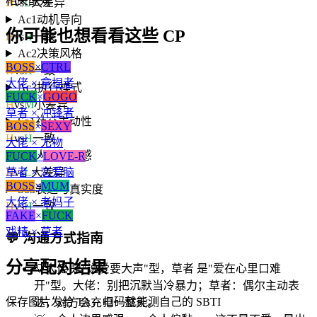
相关配对
H
vs
L
大差异
Ac1
动机导向
你可能也想看看这些 CP
H
vs
H
一致
Ac2
决策风格
BOSS
×
CTRL
H
vs
H
一致
大佬 × 拿捏者
Ac3
执行模式
FUCK
×
GOGO
H
vs
M
小差异
草者 × 冲锋者
So1
社交主动性
BOSS
×
SEXY
H
vs
H
一致
大佬 × 尤物
So2
人际边界感
FUCK
×
LOVE-R
草者 × 恋爱脑
H
vs
L
大差异
BOSS
×
MUM
So3
表达与真实度
大佬 × 老妈子
H
vs
H
一致
FAKE
×
FUCK
戏精 × 草者
💬
沟通方式指南
分享配对结果
💡
大佬 是"说爱要大声"型，草者 是"爱在心里口难
开"型。大佬：别把沉默当冷暴力；草者：偶尔主动表
保存图片发给 TA，扫码就能测自己的 SBTI
达，对方会充电一整天。