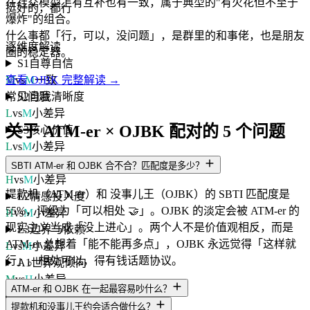
在社交模型上有互补也有一致，属于典型的"有火花但不至于
挺好的，都行
爆炸"的组合。
什么事都「行，可以，没问题」，是群里的和事佬，也是朋友
逐维度解读
圈的稳定器。
S1
自尊自信
M
vs
M
一致
查看 OJBK 完整解读 →
S2
自我清晰度
常见问题
L
vs
M
小差异
关于 ATM-er × OJBK 配对的 5 个问题
S3
核心价值
L
vs
M
小差异
E1
依恋安全感
SBTI ATM-er 和 OJBK 合不合？匹配度是多少？
H
vs
M
小差异
提款机（ATM-er）和 没事儿王（OJBK）的 SBTI 匹配度是
E2
情感投入度
55%，评级为「可以相处 🤝」。OJBK 的淡定会被 ATM-er 的
H
vs
M
小差异
现实主义当成「没上进心」。两个人不是价值观相反，而是
E3
边界与依赖
ATM-er 总想着「能不能再多点」，OJBK 永远觉得「这样就
L
vs
M
小差异
行」。相处可以，得有钱话题协议。
A1
世界观倾向
M
vs
H
小差异
ATM-er 和 OJBK 在一起最容易吵什么？
A2
规则与灵活度
提款机和没事儿王约会适合做什么？