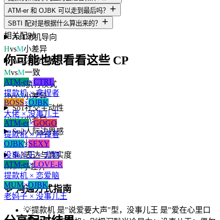
L
vs
H
大差异
ATM-er 和 OJBK 可以走到最后吗？
A3
人生意义感
SBTI 配对是根据什么算出来的？
L
vs
M
小差异
相关配对
Ac1
动机导向
H
vs
M
小差异
你可能也想看看这些 CP
Ac2
决策风格
M
vs
M
一致
ATM-er
×
CTRL
Ac3
执行模式
提款机 × 拿捏者
H
vs
M
小差异
BOSS
×
OJBK
So1
社交主动性
大佬 × 没事儿王
H
vs
M
小差异
ATM-er
×
GOGO
So2
人际边界感
提款机 × 冲锋者
L
vs
M
小差异
OJBK
×
SEXY
没事儿王 × 尤物
So3
表达与真实度
ATM-er
×
LOVE-R
L
vs
M
小差异
提款机 × 恋爱脑
MUM
×
OJBK
💬
沟通方式指南
老妈子 × 没事儿王
💡
提款机 是"说爱要大声"型，没事儿王 是"爱在心里口