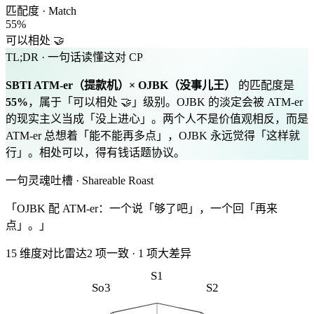
匹配度 · Match
55
%
可以相处 🤝
TL;DR · 一句话读懂这对 CP
SBTI
ATM-er
（
提款机
）×
OJBK
（
没事儿王
）
的匹配度是
55
%
，属于「
可以相处 🤝
」级别。
OJBK 的淡定会被 ATM-er
的现实主义当成「没上进心」。两个人不是价值观相反，而是
ATM-er 总想着「能不能再多点」，OJBK 永远觉得「这样就
行」。相处可以，得有钱话题协议。
一句灵魂吐槽 · Shareable Roast
「OJBK 配 ATM-er：一个说「够了吧」，一个回「再来
点」。」
15 维度对比雷达
2
项一致
·
1
项大差异
S1
So3
S2