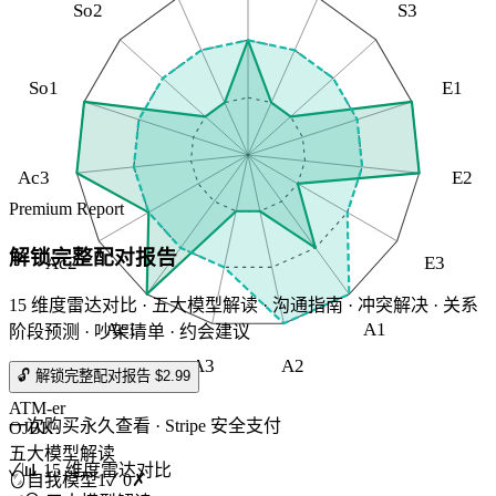
So2
S3
So1
E1
Ac3
E2
Premium Report
解锁完整配对报告
Ac2
E3
15 维度雷达对比 · 五大模型解读 · 沟通指南 · 冲突解决 · 关系
Ac1
A1
阶段预测 · 吵架清单 · 约会建议
A3
A2
🔓 解锁完整配对报告 $2.99
ATM-er
一次购买永久查看 · Stripe 安全支付
OJBK
五大模型解读
✓
📊 15 维度雷达对比
🪞
自我模型
1
✓
0
✗