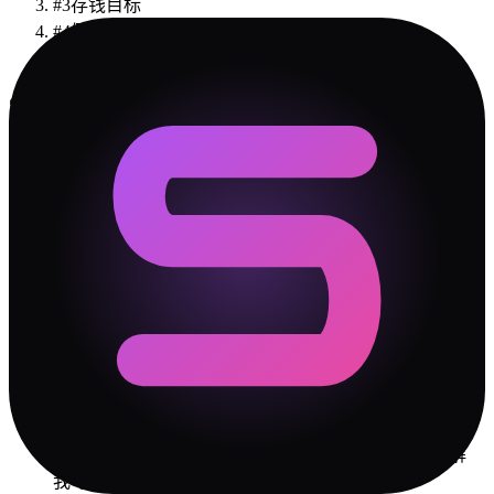
#
3
存钱目标
#
4
假期选远的还是近的
#
5
谁买单
💝
约会建议
一起做财务规划
去性价比高的小店
周末去逛免费展
🛡️
冲突解决指南
✓
你们最大的冲突源是「规则与灵活度」维度。不是谁
对谁错，是两个人的出厂设置差太远。接受差异是第一
步。
✓
每次吵完架，花 5 分钟复盘"我们到底在吵什么"。大
部分时候答案是：吵的不是事情本身，而是"你不理解
我"。