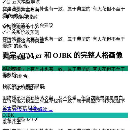
✓
🪞 五大模型解读
在自我模型上有互补也有一致，属于典型的"有火花但不至于
✓
💬 沟通方式指南
爆炸"的组合。
✓
🛡️ 冲突解决指南
✓
🔥 吵架清单 + 约会建议
💗
情感模型
0
✓
0
✗
✓
📈 关系阶段预测
在情感模型上有互补也有一致，属于典型的"有火花但不至于
深度了解这两种类型
爆炸"的组合。
看完 ATM-er 和 OJBK 的完整人格画像
🧭
态度模型
0
✓
1
✗
ATM-er
在态度模型上有互补也有一致，属于典型的"有火花但不至于
提款机
爆炸"的组合。
钱能解决的都不是事
⚡
行动驱力模型
1
✓
0
✗
用物质承担所有情感义务，从不说爱，但每次账单都是告白。
在行动驱力模型上有互补也有一致，属于典型的"有火花但不
至于爆炸"的组合。
查看 ATM-er 完整解读 →
OJBK
🤝
社交模型
0
✓
0
✗
没事儿王