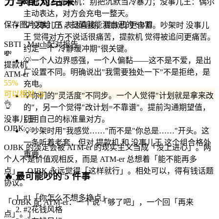
分享配对结果
难开"型。提款机：别把沉默当冷暴力；没事儿王：偶尔
主动表达，对方会充电一整天。
保存图片发给 TA，扫码就能测自己的 SBTI
💡
没事儿王 表达直接，提款机 更含蓄。吵架时 没事儿
王 觉得对方不说话很痛苦，提款机 觉得被追问更痛苦。
SBTI · Match
配对报告
约定一个"冷静缓冲期"很关键。
💸
💡
一个人边界感强，一个人偏黏——这不是不爱，是出
提款机
厂设置不同。明确说出"我需要独处一下"不是拒绝，是
ATM-er
55
%
充电。
可以相处 🤝
💡
你们的"灵活度"不同步。一个人觉得"计划就是拿来改
👌
的"，另一个觉得"改计划=不靠谱"。提前沟通期望值，
没事儿王
别用自己的标准量对方。
OJBK
💡
吵架时用"我感觉……"而不是"你总是……"开头。这
一条听着老套，但对 提款机 和 没事儿王 这个组合格外
OJBK 的淡定会被 ATM-er 的现实主义当成「没上进心」。两
重要。
个人不是价值观相反，而是 ATM-er 总想着「能不能再多
点」，OJBK 永远觉得「这样就行」。相处可以，得有钱话题
🔥
最可能吵的 5 件事
协议。
#
1
「你怎么不想多挣点」
「
OJBK 配 ATM-er：一个说「够了吧」，一个回「再来
#
2
花钱风格
点」。
」