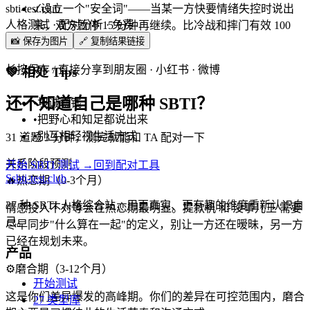
sbti-test.club
✓
设立一个"安全词"——当某一方快要情绪失控时说出
人格测试 · 配对分析 · 免费
来，双方暂停 15 分钟再继续。比冷战和摔门有效 100
📸 保存为图片
🔗 复制结果链接
倍。
长按保存 / 直接分享到朋友圈 · 小红书 · 微博
💚
相处 Tips
还不知道自己是哪种 SBTI？
•
坦诚聊钱
•
把野心和知足都说出来
•
别互相轻视生活方式
31 道题 3 分钟，测完就能和 TA 配对一下
关系阶段预测
开始 SBTI 测试 →
回到配对工具
S
sbti-test.club
🔥
热恋期（0-3个月）
27 种 SBTI 人格综合站，用更真实、更有趣的维度重新认识自
情感投入不对等会在热恋期最明显。提款机 和 没事儿王 需要
己。
尽早同步"什么算在一起"的定义，别让一方还在暧昧，另一方
已经在规划未来。
产品
⚙️
磨合期（3-12个月）
开始测试
这是你们差异爆发的高峰期。你们的差异在可控范围内，磨合
27 类型库