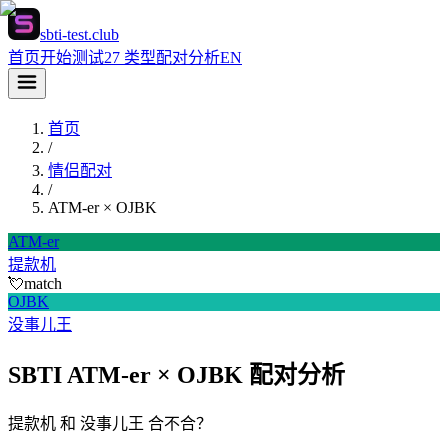
sbti-test.club
首页
开始测试
27 类型
配对分析
EN
首页
/
情侣配对
/
ATM-er
×
OJBK
ATM-er
提款机
💘
match
OJBK
没事儿王
SBTI ATM-er × OJBK 配对分析
提款机 和 没事儿王 合不合？