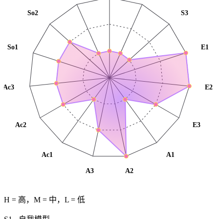
So2
S3
So1
E1
Ac3
E2
Ac2
E3
Ac1
A1
A3
A2
H = 高，M = 中，L = 低