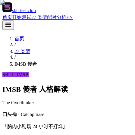
sbti-test.club
首页
开始测试
27 类型
配对分析
EN
首页
/
27 类型
/
IMSB
傻者
SBTI ·
IMSB
IMSB 傻者 人格解读
The Overthinker
口头禅 · Catchphrase
「脑内小剧场 24 小时不打烊」