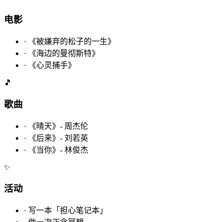
电影
·
《被嫌弃的松子的一生》
·
《海边的曼彻斯特》
·
《心灵捕手》
🎵
歌曲
·
《晴天》- 周杰伦
·
《后来》- 刘若英
·
《当你》- 林俊杰
✨
活动
·
写一本「担心笔记本」