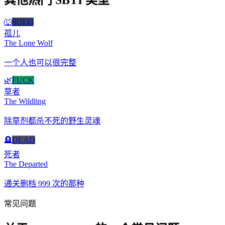
其他热门 SBTI 类型
🐺
SOLO
孤儿
The Lone Wolf
一个人也可以很完整
🌿
FUCK
草者
The Wildling
除草剂都杀不死的野生灵魂
🪦
DEAD
死者
The Departed
通关删档 999 次的那种
常见问题