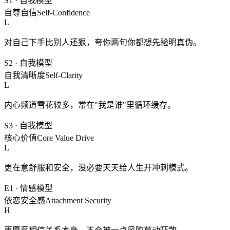
S1
·
自我模型
自尊自信
Self-Confidence
L
对自己下手比别人还狠，夸你两句你都想先验明真伪。
S2
·
自我模型
自我清晰度
Self-Clarity
L
内心频道雪花较多，常在"我是谁"里循环缓存。
S3
·
自我模型
核心价值
Core Value Drive
L
更在意舒服和安全，没必要天天给人生开冲刺模式。
E1
·
情感模型
依恋安全感
Attachment Security
H