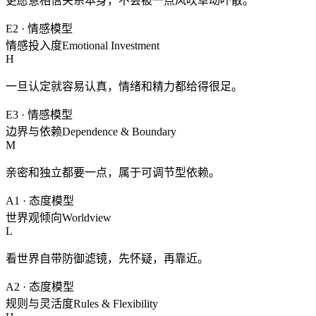
更愿意相信关系本身，不会被一点风吹草动吓散。
E2
·
情感模型
情感投入度
Emotional Investment
H
一旦认定就容易认真，情绪和精力都给得很足。
E3
·
情感模型
边界与依赖
Dependence & Boundary
M
亲密和独立都要一点，属于可调节型依赖。
A1
·
态度模型
世界观倾向
Worldview
L
看世界自带防御滤镜，先怀疑，再靠近。
A2
·
态度模型
规则与灵活度
Rules & Flexibility