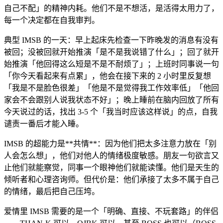
自己不配」的精神内耗。他们不是不想活，是活得太用力了，
每一个决定都在自我审判。
典型 IMSB 的一天：早上起床先检查一下昨晚发的消息有没有
被回；没被回就开始推演「是不是我说错了什么」；回了就开
始推演「他回得这么短是不是不耐烦了」；上班时同事说一句
「你今天看起来有点累」，他会在接下来的 2 小时里反复想
「我是不是脸色很差」「他是不是觉得我工作效率低」「他回
家会不会跟别人说我状态不好」；晚上睡前在脑内回放了所有
今天说过的话，找出 3-5 个「我当时应该这样说」的点，自我
谴责一番后才能入睡。
IMSB 的超能力是**共情**：因为他们把太多注意力放在「别
人会怎么想」，他们对他人的情绪极度敏感。朋友一句欲言又
止他们就能察觉，同事一个眼神他们就能读懂。他们是天生的
倾听者和心理咨询师。但代价是：他们承接了太多不属于自己
的情绪，最后把自己压垮。
爱情里 IMSB 需要的是一个「明确、直接、不玩套路」的伴侣