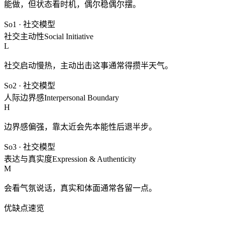
能做，但状态看时机，偶尔稳偶尔摆。
So1
·
社交模型
社交主动性
Social Initiative
L
社交启动慢热，主动出击这事通常得攒半天气。
So2
·
社交模型
人际边界感
Interpersonal Boundary
H
边界感偏强，靠太近会先本能性后退半步。
So3
·
社交模型
表达与真实度
Expression & Authenticity
M
会看气氛说话，真实和体面通常各留一点。
优缺点速览