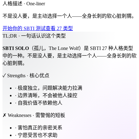
人格描述 · One-liner
不是没人要，是主动选择一个人——全身长刺的软心脏刺猬。
开始你的 SBTI 测试
查看 27 类型
TL;DR · 一句话认识这个类型
SBTI
SOLO
（孤儿，The Lone Wolf）是 SBTI 27 种人格类型
中的一种。不是没人要，是主动选择一个人——全身长刺的软
心脏刺猬。
✓ Strengths · 核心优点
·
极度独立，问题解决能力拉满
·
边界清晰，不会被他人操控
·
自我价值不依赖他人
✗ Weaknesses · 需警惕的短板
·
害怕真正的亲密关系
·
宁愿受苦也不求助