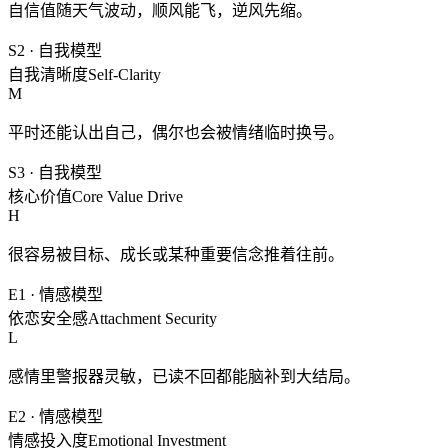
自信值随天气波动，顺风能飞，逆风先缩。
S2
·
自我模型
自我清晰度
Self-Clarity
M
平时还能认出自己，偶尔也会被情绪临时换号。
S3
·
自我模型
核心价值
Core Value Drive
H
很容易被目标、成长或某种重要信念推着往前。
E1
·
情感模型
依恋安全感
Attachment Security
L
感情里警报器灵敏，已读不回都能脑补到大结局。
E2
·
情感模型
情感投入度
Emotional Investment