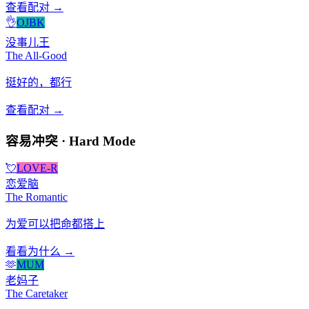
查看配对 →
👌
OJBK
没事儿王
The All-Good
挺好的，都行
查看配对 →
容易冲突 · Hard Mode
💘
LOVE-R
恋爱脑
The Romantic
为爱可以把命都搭上
看看为什么 →
🫶
MUM
老妈子
The Caretaker