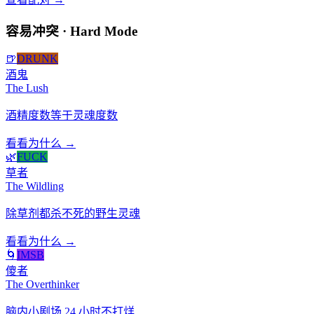
容易冲突 · Hard Mode
🍺
DRUNK
酒鬼
The Lush
酒精度数等于灵魂度数
看看为什么 →
🌿
FUCK
草者
The Wildling
除草剂都杀不死的野生灵魂
看看为什么 →
🌀
IMSB
傻者
The Overthinker
脑内小剧场 24 小时不打烊