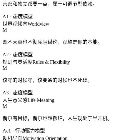
亲密和独立都要一点，属于可调节型依赖。
A1
·
态度模型
世界观倾向
Worldview
M
既不天真也不彻底阴谋论，观望是你的本能。
A2
·
态度模型
规则与灵活度
Rules & Flexibility
M
该守的时候守，该变通的时候也不死磕。
A3
·
态度模型
人生意义感
Life Meaning
M
偶尔有目标，偶尔也想摆烂，人生观处于半开机。
Ac1
·
行动驱力模型
动机导向
Motivation Orientation