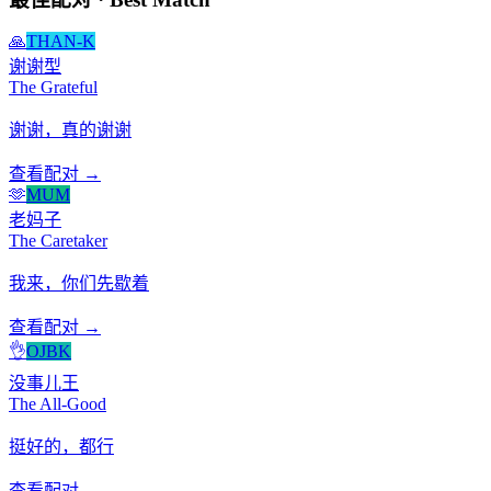
🙏
THAN-K
谢谢型
The Grateful
谢谢，真的谢谢
查看配对 →
🫶
MUM
老妈子
The Caretaker
我来，你们先歇着
查看配对 →
👌
OJBK
没事儿王
The All-Good
挺好的，都行
查看配对 →