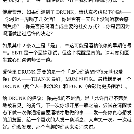
更多的酒，是一种**清醒状态下让自我批判闭嘴的方法**。
健康警示：如果你测到了 DRUNK，请认真考虑以下问题——
- 你最近一周喝了几次酒？ - 你是否有一天以上没喝酒就会感
到焦虑？ - 你是否把喝酒当成主要的社交方式？ - 你是否因为
喝酒做出过后悔的决定？
如果其中 2 条以上是「是」，**这可能是酒精依赖的早期信号
**。SBTI 是一个恶搞测试，但这个提醒是真的。请考虑和医
生或心理咨询师谈一谈。
爱情里 DRUNK 需要的是一个「即使你清醒时很无聊也爱
你」的人——THAN-K 最好，MUM 也可以。最糟糕是另一个
DRUNK（两个人一起沉沦）和 FUCK（会鼓励更多酗酒）。
给 DRUNK 的建议：你要找的不是酒，是「允许自己不完美
地被看见」的勇气。下一次你想开第一瓶之前，尝试在清醒状
态下做一次你通常需要酒精才敢做的事——发一条你真心想发
的朋友圈、给一个喜欢的人发一条消息、大声笑一次。一次就
好。你会发现，那个有趣的你从来没消失过。