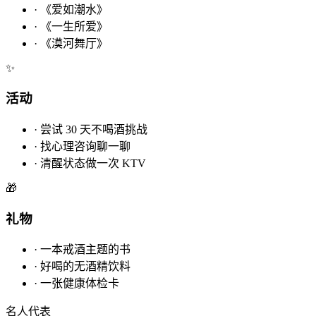
·
《爱如潮水》
·
《一生所爱》
·
《漠河舞厅》
✨
活动
·
尝试 30 天不喝酒挑战
·
找心理咨询聊一聊
·
清醒状态做一次 KTV
🎁
礼物
·
一本戒酒主题的书
·
好喝的无酒精饮料
·
一张健康体检卡
名人代表