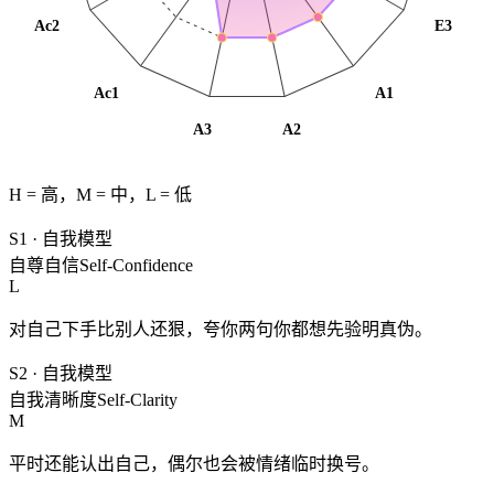
Ac2
E3
Ac1
A1
A3
A2
H = 高，M = 中，L = 低
S1
·
自我模型
自尊自信
Self-Confidence
L
对自己下手比别人还狠，夸你两句你都想先验明真伪。
S2
·
自我模型
自我清晰度
Self-Clarity
M
平时还能认出自己，偶尔也会被情绪临时换号。