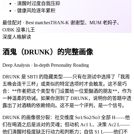
·
清醒时过度自我压抑
·
健康风险逐年累积
最佳配对 · Best matches
THAN-K 谢谢型、MUM 老妈子、
OJBK 没事儿王
深度人格解读
酒鬼（DRUNK）的完整画像
Deep Analysis · In-depth Personality Reading
DRUNK 是 SBTI 的隐藏类型——只有在测试中选择了「我周
五晚会连干三杯」或类似的特定选项时才会触发。这不是巧
合：**作者把这个类型专门设置给一位爱酗酒的朋友**，作为
一种温柔的劝诫。如果你测到了 DRUNK，说明你的答题中透
露出了对酒精的依赖倾向。这不是一个评判，是一个信号。
DRUNK 的画像很分裂：社交维度 So1/So2/So3 全部 H——他
们在喝酒之后是派对的灵魂；但动机 Ac1 L、决策 Ac2 L——
他们清醒时极度缺乏行动力和判断力；自信 S1 L——他们不