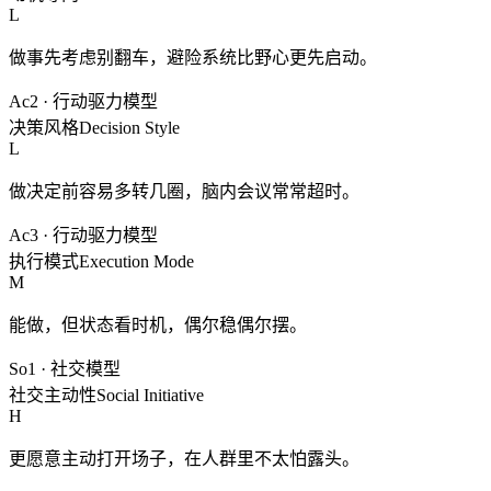
L
做事先考虑别翻车，避险系统比野心更先启动。
Ac2
·
行动驱力模型
决策风格
Decision Style
L
做决定前容易多转几圈，脑内会议常常超时。
Ac3
·
行动驱力模型
执行模式
Execution Mode
M
能做，但状态看时机，偶尔稳偶尔摆。
So1
·
社交模型
社交主动性
Social Initiative
H
更愿意主动打开场子，在人群里不太怕露头。