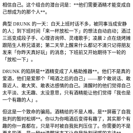
相信自己。这个组合的潜台词是：**他们需要酒精才能变成自
己想成为的那个人**。
典型 DRUNK 的一天：白天上班时话不多，被同事当成安静
的人；到下班时间「来一杯放松一下」的想法自动启动；酒过
三巡变成段子手、心理咨询师、灵魂歌手；凌晨 2 点在烧烤摊
跟陌生人称兄道弟；第二天早上醒来什么都记不清只记得朋友
发来「你昨天真好玩」的消息；下班前又开始期待下一轮的
「放松一下」。
DRUNK 的陷阱是**酒精变成了人格助推器**。他们不是真的
爱酒，他们是爱那个「喝酒之后的自己」——那个敢说话、敢
靠近人、敢大笑、敢表达感情的自己。清醒时的他们觉得自己
太平淡、太无趣、太没意思，只有酒精能让他们觉得「我也是
一个有趣的人」。
但这是一个致命的骗局。酒精给的不是人格，是**屏蔽了自我
批判的暂时松绑**。你以为你喝酒后变得有趣了，其实那个有
趣的你一直都在，只是平时被自我批判压住了。你需要的不是