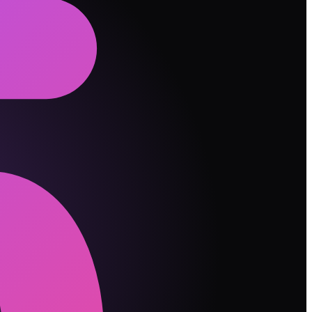
缓冲期"很关键。