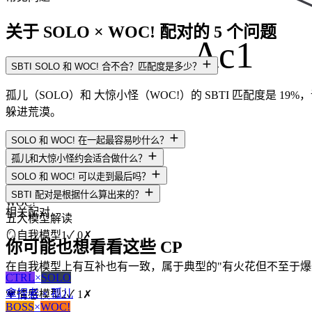
关于 SOLO × WOC! 配对的 5 个问题
Ac1
SBTI SOLO 和 WOC! 合不合？匹配度是多少？
孤儿（SOLO）和 大惊小怪（WOC!）的 SBTI 匹配度是 19%，
躲进荒漠。
SOLO 和 WOC! 在一起最容易吵什么？
孤儿和大惊小怪约会适合做什么？
SOLO 和 WOC! 可以走到最后吗？
SOLO
SBTI 配对是根据什么算出来的？
WOC!
相关配对
五大模型解读
🪞
自我模型
1
✓
0
✗
你可能也想看看这些 CP
在自我模型上有互补也有一致，属于典型的"有火花但不至于爆
CTRL
×
SOLO
拿捏者 × 孤儿
💗
情感模型
2
✓
1
✗
BOSS
×
WOC!