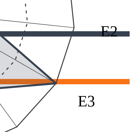
E2
E3