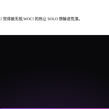
! 觉得被无视,WOC! 的热让 SOLO 想躲进荒漠。