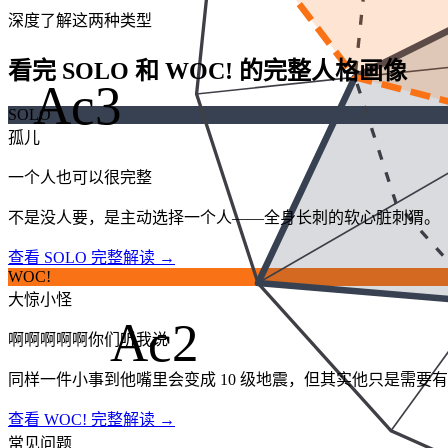
深度了解这两种类型
看完 SOLO 和 WOC! 的完整人格画像
Ac3
SOLO
孤儿
一个人也可以很完整
不是没人要，是主动选择一个人——全身长刺的软心脏刺猬。
查看 SOLO 完整解读 →
WOC!
大惊小怪
Ac2
啊啊啊啊啊你们听我说
同样一件小事到他嘴里会变成 10 级地震，但其实他只是需要
查看 WOC! 完整解读 →
常见问题