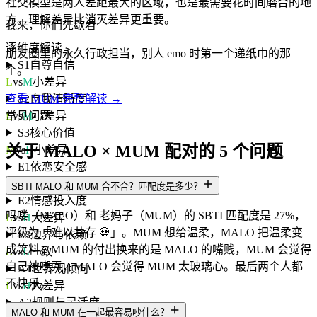
社交模型是两人差距最大的区域，也是最需要花时间磨合的地
方。理解差异比消灭差异更重要。
我来，你们先歇着
逐维度解读
朋友圈里的永久行政担当，别人 emo 时第一个递纸巾的那
S1
自尊自信
个。
L
vs
M
小差异
S2
自我清晰度
查看 MUM 完整解读 →
L
vs
M
小差异
常见问题
S3
核心价值
关于 MALO × MUM 配对的 5 个问题
M
vs
H
小差异
E1
依恋安全感
L
vs
H
大差异
SBTI MALO 和 MUM 合不合？匹配度是多少？
E2
情感投入度
吗喽（MALO）和 老妈子（MUM）的 SBTI 匹配度是 27%，
L
vs
H
大差异
评级为「难以共存 💀」。MUM 想给温柔，MALO 把温柔变
E3
边界与依赖
成笑料。MUM 的付出换来的是 MALO 的嘴贱，MUM 会觉得
L
vs
L
一致
自己被嘲弄，MALO 会觉得 MUM 太玻璃心。最后两个人都
A1
世界观倾向
不快乐。
L
vs
H
大差异
A2
规则与灵活度
MALO 和 MUM 在一起最容易吵什么？