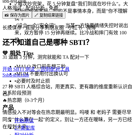
sbti-test.club
✓
每次吵完架，花 5 分钟复盘"我们到底在吵什么"。大
人格测试 · 配对分析 · 免费
部分时候答案是：吵的不是事情本身，而是"你不理解
📸 保存为图片
🔗 复制结果链接
我"。
✓
设立一个"安全词"——当某一方快要情绪失控时说出
长按保存 / 直接分享到朋友圈 · 小红书 · 微博
来，双方暂停 15 分钟再继续。比冷战和摔门有效 100
倍。
还不知道自己是哪种 SBTI？
💚
相处 Tips
31 道题 3 分钟，测完就能和 TA 配对一下
•
MALO 改口前先想三秒
开始 SBTI 测试 →
回到配对工具
•
MUM 不要用付出换认可
S
sbti-test.club
•
必要时及时止损
27 种 SBTI 人格综合站，用更真实、更有趣的维度重新认识自
关系阶段预测
己。
🔥
热恋期（0-3个月）
产品
情感投入不对等会在热恋期最明显。吗喽 和 老妈子 需要尽早
同步"什么算在一起"的定义，别让一方还在暧昧，另一方已经
开始测试
在规划未来。
27 类型库