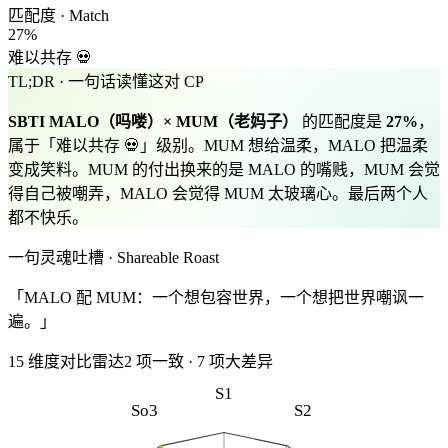
匹配度 · Match
27
%
难以共存 💀
TL;DR · 一句话读懂这对 CP
SBTI
MALO
（
吗喽
）×
MUM
（
老妈子
）
的匹配度是
27
%
，
属于「
难以共存 💀
」级别。
MUM 想给温柔，MALO 把温柔
变成笑料。MUM 的付出换来的是 MALO 的嘴贱，MUM 会觉
得自己被嘲弄，MALO 会觉得 MUM 太玻璃心。最后两个人
都不快乐。
一句灵魂吐槽 · Shareable Roast
「MALO 配 MUM：一个想包容世界，一个想把世界嘲讽一
遍。」
15 维度对比雷达
2
项一致
·
7
项大差异
S1
So3
S2