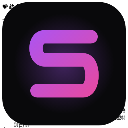
💝
约会建议
一起去探望别人的家人（让 MALO 看见爱）
厨房合作
小范围烧烤
🛡️
冲突解决指南
✓
你们最大的冲突源是「依恋安全感」维度。不是谁对
谁错，是两个人的出厂设置差太远。接受差异是第一
步。
✓
做决定时，一个人靠直觉，一个人靠数据。别催"你怎
么还没想好"，也别嫌"你怎么不过脑子"。给彼此不同的
决策时间。
✓
老妈子 说话比较直，但 吗喽 可能比你想象中更在意措
辞。批评的时候先肯定，再建议——对 吗喽 这种类型特
别管用。