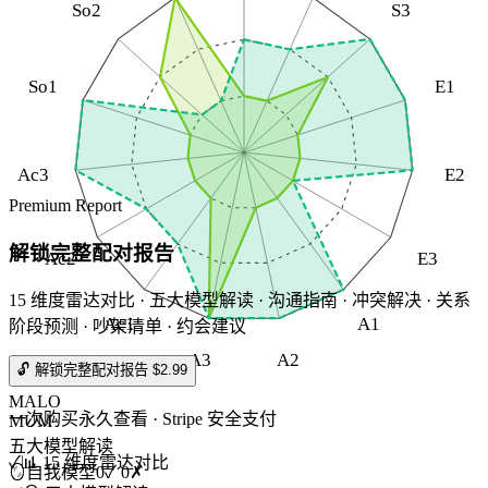
So2
S3
So1
E1
Ac3
E2
Premium Report
解锁完整配对报告
Ac2
E3
15 维度雷达对比 · 五大模型解读 · 沟通指南 · 冲突解决 · 关系
Ac1
A1
阶段预测 · 吵架清单 · 约会建议
A3
A2
🔓 解锁完整配对报告 $2.99
MALO
一次购买永久查看 · Stripe 安全支付
MUM
五大模型解读
✓
📊 15 维度雷达对比
🪞
自我模型
0
✓
0
✗