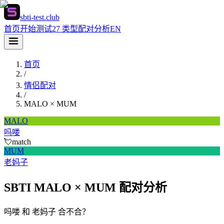
sbti-test.club
首页
开始测试
27 类型
配对分析
EN
首页
/
情侣配对
/
MALO
×
MUM
MALO
吗喽
💘
match
MUM
老妈子
SBTI MALO × MUM 配对分析
吗喽 和 老妈子 合不合？