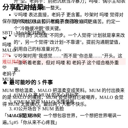
开"型。老妈子：别把沉默当冷暴力；吗喽：偶尔主动表
分享配对结果
达，对方会充电一整天。
💡
吗喽 表达直接，老妈子 更含蓄。吵架时 吗喽 觉得对
保存图片发给 TA，扫码就能测自己的 SBTI
方不说话很痛苦，老妈子 觉得被追问更痛苦。约定一
个"冷静缓冲期"很关键。
SBTI · Match
配对报告
💡
你们的"灵活度"不同步。一个人觉得"计划就是拿来改
🐒
的"，另一个觉得"改计划=不靠谱"。提前沟通期望值，
吗喽
别用自己的标准量对方。
MALO
27
%
💡
吵架时用"我感觉……"而不是"你总是……"开头。这
难以共存 💀
一条听着老套，但对 吗喽 和 老妈子 这个组合格外重
🫶
要。
老妈子
MUM
🔥
最可能吵的 5 件事
MUM 想给温柔，MALO 把温柔变成笑料。MUM 的付出换来
#
1
MALO 拿 MUM 的关心开玩笑
的是 MALO 的嘴贱，MUM 会觉得自己被嘲弄，MALO 会觉
#
2
MUM 觉得 MALO 不懂感恩
得 MUM 太玻璃心。最后两个人都不快乐。
#
3
公开场合下 MUM 丢脸
「
MALO 配 MUM：一个想包容世界，一个想把世界嘲讽一
#
4
家庭观冲突
遍。
」
#
5
「你从来不心疼我」