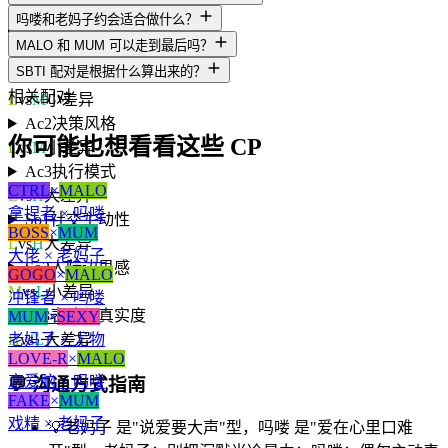
L
vs
H
大差异
吗喽和老妈子约会适合做什么？
A3
人生意义感
MALO 和 MUM 可以走到最后吗？
H
vs
H
一致
SBTI 配对是根据什么算出来的？
Ac1
动机导向
相关配对
L
vs
M
小差异
Ac2
决策风格
你可能也想看看这些 CP
L
vs
M
小差异
Ac3
执行模式
CTRL
×
MALO
L
vs
H
大差异
拿捏者 × 吗喽
So1
社交主动性
BOSS
×
MUM
L
vs
H
大差异
大佬 × 老妈子
So2
人际边界感
GOGO
×
MALO
M
vs
L
小差异
冲锋者 × 吗喽
So3
表达与真实度
MUM
×
SEXY
老妈子 × 尤物
H
vs
L
大差异
LOVE-R
×
MALO
恋爱脑 × 吗喽
💬
沟通方式指南
FAKE
×
MUM
戏精 × 老妈子
💡
老妈子 是"说爱要大声"型，吗喽 是"爱在心里口难