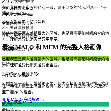
✓
🪞 五大模型解读
在自我模型上有互补也有一致，属于典型的"有火花但不至于
✓
💬 沟通方式指南
爆炸"的组合。
✓
🛡️ 冲突解决指南
✓
🔥 吵架清单 + 约会建议
💗
情感模型
1
✓
2
✗
✓
📈 关系阶段预测
情感模型是两人差距最大的区域，也是最需要花时间磨合的地
深度了解这两种类型
方。理解差异比消灭差异更重要。
看完 MALO 和 MUM 的完整人格画像
🧭
态度模型
1
✓
2
✗
MALO
态度模型是两人差距最大的区域，也是最需要花时间磨合的地
吗喽
方。理解差异比消灭差异更重要。
打工是不可能打工的
⚡
行动驱力模型
0
✓
1
✗
反内卷第一公民，能躺绝不坐，但内心其实清楚自己在反抗什
在行动驱力模型上有互补也有一致，属于典型的"有火花但不
么。
至于爆炸"的组合。
查看 MALO 完整解读 →
🤝
社交模型
0
✓
2
✗
MUM
老妈子