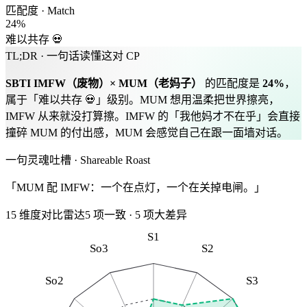
匹配度 · Match
24
%
难以共存 💀
TL;DR · 一句话读懂这对 CP
SBTI
IMFW
（
废物
）×
MUM
（
老妈子
）
的匹配度是
24
%
，
属于「
难以共存 💀
」级别。
MUM 想用温柔把世界擦亮，
IMFW 从来就没打算擦。IMFW 的「我他妈才不在乎」会直接
撞碎 MUM 的付出感，MUM 会感觉自己在跟一面墙对话。
一句灵魂吐槽 · Shareable Roast
「MUM 配 IMFW：一个在点灯，一个在关掉电闸。」
15 维度对比雷达
5
项一致
·
5
项大差异
S1
So3
S2
So2
S3