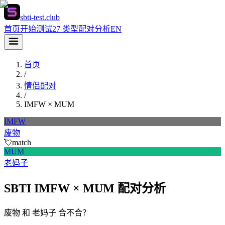
sbti-test.club
首页
开始测试
27 类型
配对分析
EN
首页
/
情侣配对
/
IMFW
×
MUM
IMFW
废物
💘
match
MUM
老妈子
SBTI IMFW × MUM 配对分析
废物 和 老妈子 合不合？