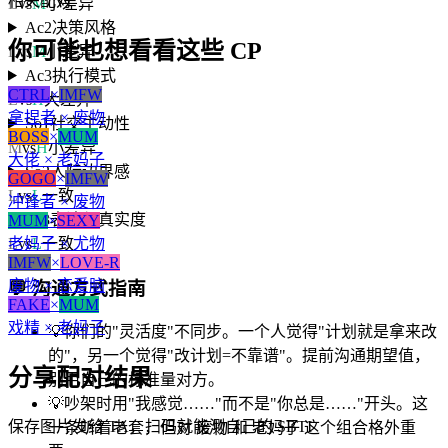
相关配对
L
vs
M
小差异
Ac2
决策风格
你可能也想看看这些 CP
L
vs
M
小差异
Ac3
执行模式
CTRL
×
IMFW
L
vs
H
大差异
拿捏者 × 废物
So1
社交主动性
BOSS
×
MUM
M
vs
H
小差异
大佬 × 老妈子
So2
人际边界感
GOGO
×
IMFW
L
vs
L
一致
冲锋者 × 废物
So3
表达与真实度
MUM
×
SEXY
老妈子 × 尤物
L
vs
L
一致
IMFW
×
LOVE-R
废物 × 恋爱脑
💬
沟通方式指南
FAKE
×
MUM
戏精 × 老妈子
💡
你们的"灵活度"不同步。一个人觉得"计划就是拿来改
的"，另一个觉得"改计划=不靠谱"。提前沟通期望值，
分享配对结果
别用自己的标准量对方。
💡
吵架时用"我感觉……"而不是"你总是……"开头。这
保存图片发给 TA，扫码就能测自己的 SBTI
一条听着老套，但对 废物 和 老妈子 这个组合格外重