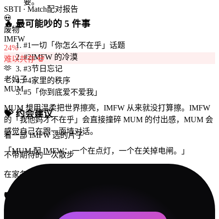
要。
SBTI · Match
配对报告
💀
🔥
最可能吵的 5 件事
废物
IMFW
#
1
一切「你怎么不在乎」话题
24
%
#
2
IMFW 的冷漠
难以共存 💀
🫶
#
3
节日忘记
老妈子
#
4
家里的秩序
MUM
#
5
「你到底爱不爱我」
MUM 想用温柔把世界擦亮，IMFW 从来就没打算擦。IMFW
💝
约会建议
的「我他妈才不在乎」会直接撞碎 MUM 的付出感，MUM 会
感觉自己在跟一面墙对话。
看一部 IMFW 选的片子
「
MUM 配 IMFW：一个在点灯，一个在关掉电闸。
」
不带期待的一次散步
在家各做各的事
🛡️
冲突解决指南