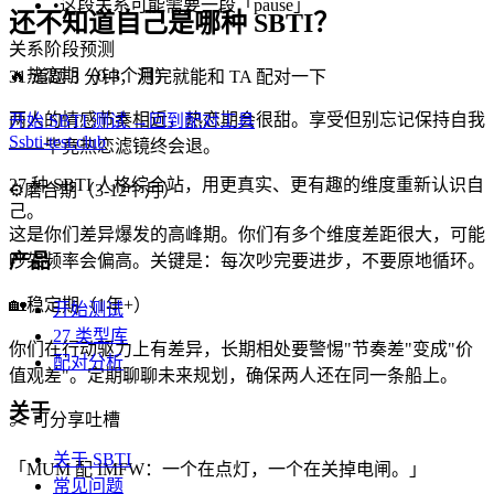
•
这段关系可能需要一段「pause」
还不知道自己是哪种 SBTI？
关系阶段预测
🔥
热恋期（0-3个月）
31 道题 3 分钟，测完就能和 TA 配对一下
两人的情感节奏相近，热恋期会很甜。享受但别忘记保持自我
开始 SBTI 测试 →
回到配对工具
S
sbti-test.club
——毕竟热恋滤镜终会退。
27 种 SBTI 人格综合站，用更真实、更有趣的维度重新认识自
⚙️
磨合期（3-12个月）
己。
这是你们差异爆发的高峰期。你们有多个维度差距很大，可能
产品
吵架频率会偏高。关键是：每次吵完要进步，不要原地循环。
🏡
稳定期（1年+）
开始测试
27 类型库
你们在行动驱力上有差异，长期相处要警惕"节奏差"变成"价
配对分析
值观差"。定期聊聊未来规划，确保两人还在同一条船上。
关于
✂️
可分享吐槽
关于 SBTI
「
MUM 配 IMFW：一个在点灯，一个在关掉电闸。
」
常见问题