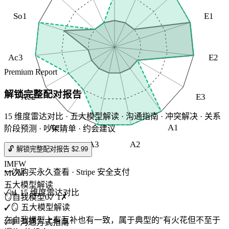
So1
E1
Ac3
E2
Premium Report
解锁完整配对报告
Ac2
E3
15 维度雷达对比 · 五大模型解读 · 沟通指南 · 冲突解决 · 关系
Ac1
A1
阶段预测 · 吵架清单 · 约会建议
A3
A2
🔓 解锁完整配对报告 $2.99
IMFW
一次购买永久查看 · Stripe 安全支付
MUM
五大模型解读
✓
📊 15 维度雷达对比
🪞
自我模型
0
✓
1
✗
✓
🪞 五大模型解读
在自我模型上有互补也有一致，属于典型的"有火花但不至于
✓
💬 沟通方式指南