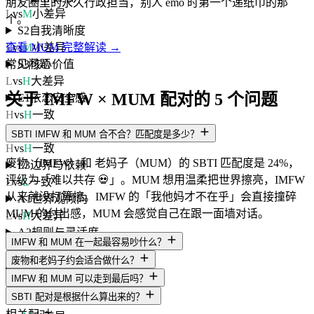
朋友圈里的永久行政担当，别人 emo 时第一个递纸巾的那
L
vs
M
小差异
个。
S2
自我清晰度
L
vs
M
小差异
查看 MUM 完整解读 →
S3
核心价值
常见问题
L
vs
H
大差异
关于 IMFW × MUM 配对的 5 个问题
E1
依恋安全感
H
vs
H
一致
E2
情感投入度
SBTI IMFW 和 MUM 合不合？匹配度是多少？
H
vs
H
一致
废物（IMFW）和 老妈子（MUM）的 SBTI 匹配度是 24%，
E3
边界与依赖
评级为「难以共存 💀」。MUM 想用温柔把世界擦亮，IMFW
L
vs
L
一致
从来就没打算擦。IMFW 的「我他妈才不在乎」会直接撞碎
A1
世界观倾向
MUM 的付出感，MUM 会感觉自己在跟一面墙对话。
L
vs
H
大差异
A2
规则与灵活度
IMFW 和 MUM 在一起最容易吵什么？
L
vs
H
大差异
废物和老妈子约会适合做什么？
A3
人生意义感
IMFW 和 MUM 可以走到最后吗？
L
vs
H
大差异
SBTI 配对是根据什么算出来的？
Ac1
动机导向