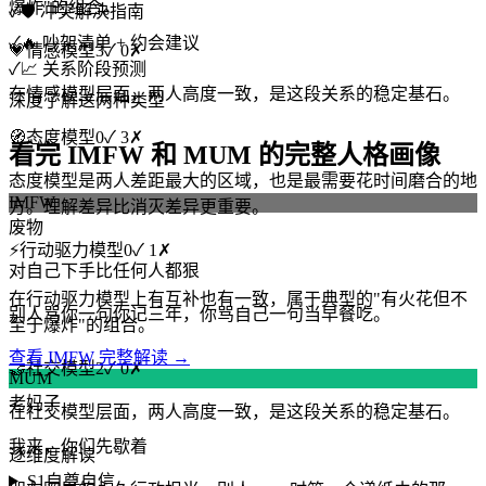
爆炸"的组合。
✓
🛡️ 冲突解决指南
✓
🔥 吵架清单 + 约会建议
💗
情感模型
3
✓
0
✗
✓
📈 关系阶段预测
在情感模型层面，两人高度一致，是这段关系的稳定基石。
深度了解这两种类型
🧭
态度模型
0
✓
3
✗
看完 IMFW 和 MUM 的完整人格画像
态度模型是两人差距最大的区域，也是最需要花时间磨合的地
IMFW
方。理解差异比消灭差异更重要。
废物
⚡
行动驱力模型
0
✓
1
✗
对自己下手比任何人都狠
在行动驱力模型上有互补也有一致，属于典型的"有火花但不
别人骂你一句你记三年，你骂自己一句当早餐吃。
至于爆炸"的组合。
查看 IMFW 完整解读 →
🤝
社交模型
2
✓
0
✗
MUM
老妈子
在社交模型层面，两人高度一致，是这段关系的稳定基石。
我来，你们先歇着
逐维度解读
S1
自尊自信