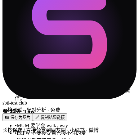
✓
你们最大的冲突源是「核心价值」维度。不是谁对谁
错，是两个人的出厂设置差太远。接受差异是第一步。
✓
做决定时，一个人靠直觉，一个人靠数据。别催"你怎
么还没想好"，也别嫌"你怎么不过脑子"。给彼此不同的
决策时间。
✓
老妈子 说话比较直，但 废物 可能比你想象中更在意措
辞。批评的时候先肯定，再建议——对 废物 这种类型特
别管用。
✓
每次吵完架，花 5 分钟复盘"我们到底在吵什么"。大
部分时候答案是：吵的不是事情本身，而是"你不理解
我"。
✓
设立一个"安全词"——当某一方快要情绪失控时说出
来，双方暂停 15 分钟再继续。比冷战和摔门有效 100
倍。
sbti-test.club
人格测试 · 配对分析 · 免费
💚
相处 Tips
📸 保存为图片
🔗 复制结果链接
•
MUM 要学会 walk away
长按保存 / 直接分享到朋友圈 · 小红书 · 微博
•
IMFW 不要接受自己接不住的爱