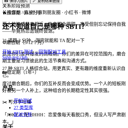
📸 保存为图片
🔗 复制结果链接
关系阶段预测
长按保存 / 直接分享到朋友圈 · 小红书 · 微博
🔥
热恋期（0-3个月）
两人的情感节奏相近，热恋期会很甜。享受但别忘记保持自我
还不知道自己是哪种 SBTI？
——毕竟热恋滤镜终会退。
31 道题 3 分钟，测完就能和 TA 配对一下
⚙️
磨合期（3-12个月）
开始 SBTI 测试 →
回到配对工具
这是你们差异爆发的高峰期。你们的差异在可控范围内，磨合
S
sbti-test.club
期主要是习惯彼此的生活节奏和沟通方式。
27 种 SBTI 人格综合站，用更真实、更有趣的维度重新认识自
🏡
稳定期（1年+）
己。
度过磨合期后，你们的互补反而会变成优势。一个人的短板刚
产品
好被另一个人补上，这种组合的长期稳定性其实很强。
开始测试
✂️
可分享吐槽
27 类型库
配对分析
「
JOKE-R 配 HHHH：恋爱像每天看脱口秀，但没人写严肃剧
本。
」
关于