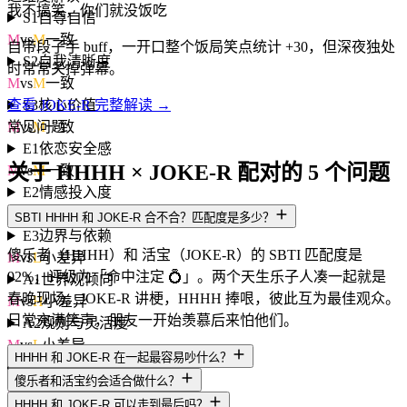
我不搞笑，你们就没饭吃
S1
自尊自信
M
vs
M
一致
自带段子手 buff，一开口整个饭局笑点统计 +30，但深夜独处
S2
自我清晰度
时常常关掉弹幕。
M
vs
M
一致
S3
核心价值
查看 JOKE-R 完整解读 →
M
vs
M
一致
常见问题
E1
依恋安全感
关于 HHHH × JOKE-R 配对的 5 个问题
M
vs
M
一致
E2
情感投入度
M
vs
M
一致
SBTI HHHH 和 JOKE-R 合不合？匹配度是多少？
E3
边界与依赖
傻乐者（HHHH）和 活宝（JOKE-R）的 SBTI 匹配度是
M
vs
L
小差异
92%，评级为「命中注定 💍」。两个天生乐子人凑一起就是
A1
世界观倾向
春晚现场。JOKE-R 讲梗，HHHH 捧哏，彼此互为最佳观众。
M
vs
H
小差异
日常充满笑声，朋友一开始羡慕后来怕他们。
A2
规则与灵活度
M
vs
L
小差异
HHHH 和 JOKE-R 在一起最容易吵什么？
A3
人生意义感
傻乐者和活宝约会适合做什么？
M
vs
M
一致
HHHH 和 JOKE-R 可以走到最后吗？