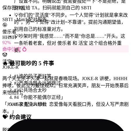
厂设置不同。明确说出"我需要独处一下"不是拒绝，是
保存图片发给 TA，扫码就能测自己的 SBTI
充电。
💡
你们的"灵活度"不同步。一个人觉得"计划就是拿来改
SBTI · Match
配对报告
的"，另一个觉得"改计划=不靠谱"。提前沟通期望值，
🤪
别用自己的标准量对方。
傻乐者
💡
吵架时用"我感觉……"而不是"你总是……"开头。这
HHHH
92
%
一条听着老套，但对 傻乐者 和 活宝 这个组合格外重
命中注定 💍
要。
🤡
活宝
🔥
最可能吵的 5 件事
JOKE-R
#
1
谁的段子更好笑
两个天生乐子人凑一起就是春晚现场。JOKE-R 讲梗，HHHH
#
2
严肃话题永远被跳过
捧哏，彼此互为最佳观众。日常充满笑声，朋友一开始羡慕后
#
3
公共场合太吵
来怕他们。
#
4
「你能不能偶尔正经」
「
JOKE-R 配 HHHH：恋爱像每天看脱口秀，但没人写严肃剧
#
5
家务没人想做
本。
」
💝
约会建议
脱口秀之夜