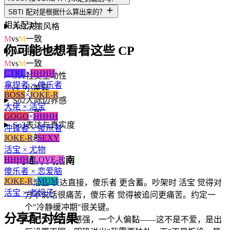
Ac1
动机导向
SBTI 配对是根据什么算出来的？
M
vs
M
一致
相关配对
Ac2
决策风格
M
vs
M
一致
你可能也想看看这些 CP
Ac3
执行模式
M
vs
M
一致
CTRL
×
HHHH
So1
社交主动性
拿捏者 × 傻乐者
M
vs
H
小差异
BOSS
×
JOKE-R
So2
人际边界感
大佬 × 活宝
M
vs
M
一致
GOGO
×
HHHH
So3
表达与真实度
冲锋者 × 傻乐者
M
vs
H
小差异
JOKE-R
×
SEXY
活宝 × 尤物
💬
沟通方式指南
HHHH
×
LOVE-R
傻乐者 × 恋爱脑
JOKE-R
×
MUM
💡
活宝 表达直接，傻乐者 更含蓄。吵架时 活宝 觉得对
活宝 × 老妈子
方不说话很痛苦，傻乐者 觉得被追问更痛苦。约定一
个"冷静缓冲期"很关键。
分享配对结果
💡
一个人边界感强，一个人偏黏——这不是不爱，是出