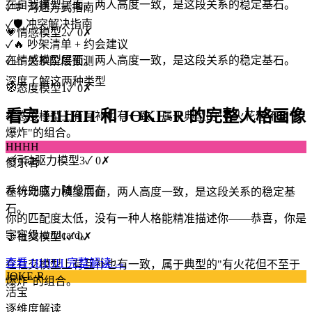
在自我模型层面，两人高度一致，是这段关系的稳定基石。
✓
💬 沟通方式指南
✓
🛡️ 冲突解决指南
💗
情感模型
2
✓
0
✗
✓
🔥 吵架清单 + 约会建议
在情感模型层面，两人高度一致，是这段关系的稳定基石。
✓
📈 关系阶段预测
深度了解这两种类型
🧭
态度模型
1
✓
0
✗
看完 HHHH 和 JOKE-R 的完整人格画像
在态度模型上有互补也有一致，属于典型的"有火花但不至于
爆炸"的组合。
HHHH
⚡
行动驱力模型
3
✓
0
✗
傻乐者
系统兜底，随缘而存
在行动驱力模型层面，两人高度一致，是这段关系的稳定基
石。
你的匹配度太低，没有一种人格能精准描述你——恭喜，你是
宇宙级 wildcard。
🤝
社交模型
1
✓
0
✗
查看 HHHH 完整解读 →
在社交模型上有互补也有一致，属于典型的"有火花但不至于
JOKE-R
爆炸"的组合。
活宝
逐维度解读