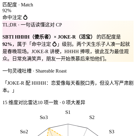
匹配度 · Match
92
%
命中注定 💍
TL;DR · 一句话读懂这对 CP
SBTI
HHHH
（
傻乐者
）×
JOKE-R
（
活宝
）
的匹配度是
92
%
，属于「
命中注定 💍
」级别。
两个天生乐子人凑一起就
是春晚现场。JOKE-R 讲梗，HHHH 捧哏，彼此互为最佳观
众。日常充满笑声，朋友一开始羡慕后来怕他们。
一句灵魂吐槽 · Shareable Roast
「JOKE-R 配 HHHH：恋爱像每天看脱口秀，但没人写严肃剧
本。」
15 维度对比雷达
10
项一致
·
0
项大差异
S1
So3
S2
So2
S3