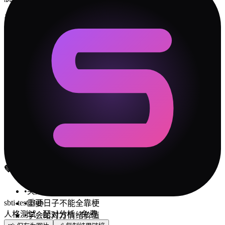
录一个两人沙雕 vlog
玩一个超无聊的桌游
🛡️
冲突解决指南
✓
每次吵完架，花 5 分钟复盘"我们到底在吵什么"。大
部分时候答案是：吵的不是事情本身，而是"你不理解
我"。
✓
设立一个"安全词"——当某一方快要情绪失控时说出
来，双方暂停 15 分钟再继续。比冷战和摔门有效 100
倍。
💚
相处 Tips
•
笑声之外要有真话
sbti-test.club
•
重要日子不能全靠梗
人格测试 · 配对分析 · 免费
•
学会给对方情绪价值