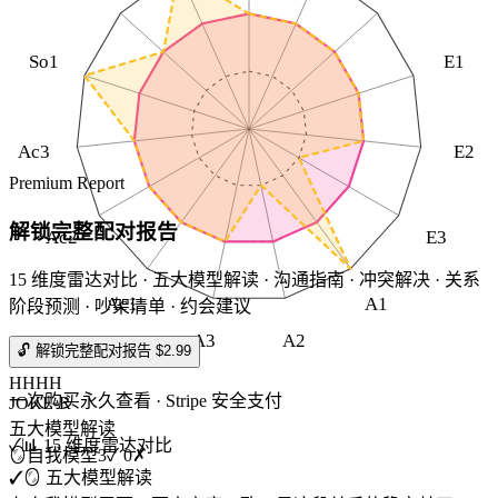
So1
E1
Ac3
E2
Premium Report
解锁完整配对报告
Ac2
E3
15 维度雷达对比 · 五大模型解读 · 沟通指南 · 冲突解决 · 关系
Ac1
A1
阶段预测 · 吵架清单 · 约会建议
A3
A2
🔓 解锁完整配对报告 $2.99
HHHH
一次购买永久查看 · Stripe 安全支付
JOKE-R
五大模型解读
✓
📊 15 维度雷达对比
🪞
自我模型
3
✓
0
✗
✓
🪞 五大模型解读