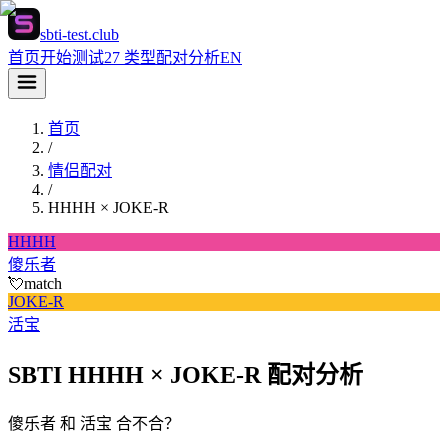
sbti-test.club
首页
开始测试
27 类型
配对分析
EN
首页
/
情侣配对
/
HHHH
×
JOKE-R
HHHH
傻乐者
💘
match
JOKE-R
活宝
SBTI HHHH × JOKE-R 配对分析
傻乐者 和 活宝 合不合？