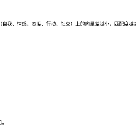
理维度（自我、情感、态度、行动、社交）上的向量差越小，匹配
己。