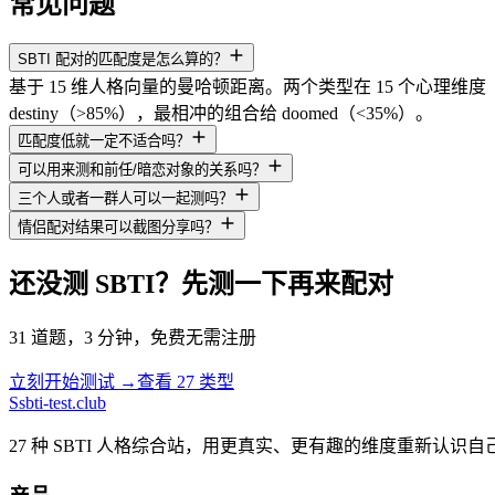
常见问题
SBTI 配对的匹配度是怎么算的？
基于 15 维人格向量的曼哈顿距离。两个类型在 15 个心
destiny（>85%），最相冲的组合给 doomed（<35%）。
匹配度低就一定不适合吗？
可以用来测和前任/暗恋对象的关系吗？
三个人或者一群人可以一起测吗？
情侣配对结果可以截图分享吗？
还没测 SBTI？先测一下再来配对
31 道题，3 分钟，免费无需注册
立刻开始测试 →
查看 27 类型
S
sbti-test.club
27 种 SBTI 人格综合站，用更真实、更有趣的维度重新认识自