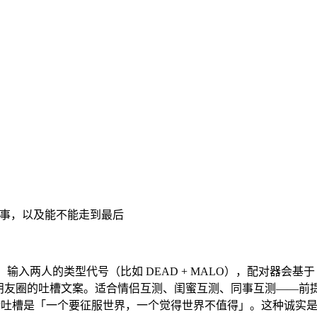
5 件事，以及能不能走到最后
后，输入两人的类型代号（比如 DEAD + MALO），配对器会基
分享到朋友圈的吐槽文案。适合情侣互测、闺蜜互测、同事互测——前提
句话吐槽是「一个要征服世界，一个觉得世界不值得」。这种诚实是 