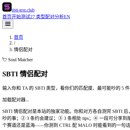
sbti-test.club
首页
开始测试
27 类型
配对分析
EN
首页
/
情侣配对
💘 Soul Matcher
SBTI 情侣配对
输入你和 TA 的 SBTI 类型，看你们的匹配度、最可能吵的 
加载配对器...
SBTI 情侣配对是本站的独家功能。你和对方各自测完 SBTI 
吵的事；② 3 条约会建议；③ 3 条相处 tips；④ 一段可
个赛道还是蓝海——你测到 CTRL 配 MALO 时能看到的一