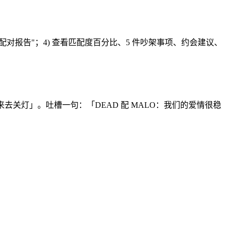
"生成配对报告"；4) 查看匹配度百分比、5 件吵架事项、约会建议、
站起来去关灯」。吐槽一句：「DEAD 配 MALO：我们的爱情很稳