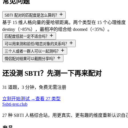
常见问题
SBTI 配对的匹配度是怎么算的？
基于 15 维人格向量的曼哈顿距离。两个类型在 15 个心
destiny（>85%），最相冲的组合给 doomed（<35%）。
匹配度低就一定不适合吗？
可以用来测和前任/暗恋对象的关系吗？
三个人或者一群人可以一起测吗？
情侣配对结果可以截图分享吗？
还没测 SBTI？先测一下再来配对
31 道题，3 分钟，免费无需注册
立刻开始测试 →
查看 27 类型
S
sbti-test.club
27 种 SBTI 人格综合站，用更真实、更有趣的维度重新认识自