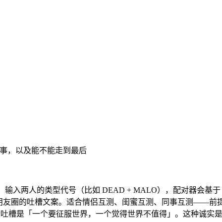
5 件事，以及能不能走到最后
后，输入两人的类型代号（比如 DEAD + MALO），配对器会基
分享到朋友圈的吐槽文案。适合情侣互测、闺蜜互测、同事互测——前提
句话吐槽是「一个要征服世界，一个觉得世界不值得」。这种诚实是 