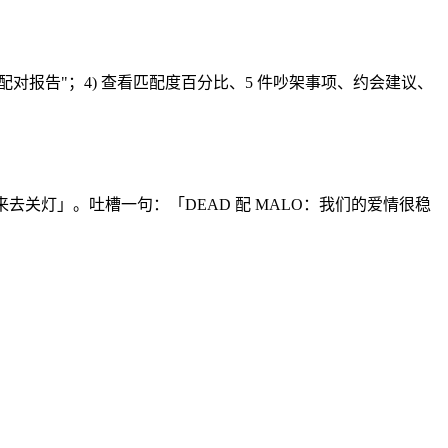
"生成配对报告"；4) 查看匹配度百分比、5 件吵架事项、约会建议、
站起来去关灯」。吐槽一句：「DEAD 配 MALO：我们的爱情很稳