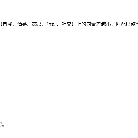
理维度（自我、情感、态度、行动、社交）上的向量差越小，匹配
己。