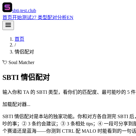
sbti-test.club
首页
开始测试
27 类型
配对分析
EN
首页
/
情侣配对
💘 Soul Matcher
SBTI 情侣配对
输入你和 TA 的 SBTI 类型，看你们的匹配度、最可能吵的 
加载配对器...
SBTI 情侣配对是本站的独家功能。你和对方各自测完 SBTI 
吵的事；② 3 条约会建议；③ 3 条相处 tips；④ 一段可
个赛道还是蓝海——你测到 CTRL 配 MALO 时能看到的一