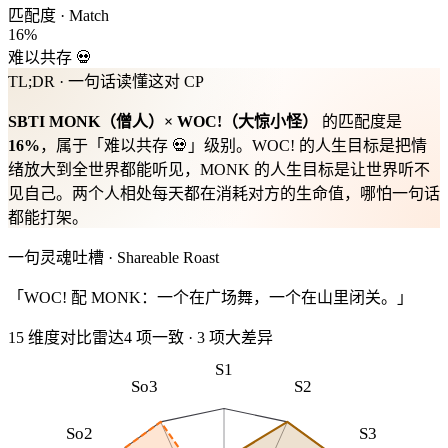
匹配度 · Match
16
%
难以共存 💀
TL;DR · 一句话读懂这对 CP
SBTI
MONK
（
僧人
）×
WOC!
（
大惊小怪
）
的匹配度是
16
%
，属于「
难以共存 💀
」级别。
WOC! 的人生目标是把情
绪放大到全世界都能听见，MONK 的人生目标是让世界听不
见自己。两个人相处每天都在消耗对方的生命值，哪怕一句话
都能打架。
一句灵魂吐槽 · Shareable Roast
「WOC! 配 MONK：一个在广场舞，一个在山里闭关。」
15 维度对比雷达
4
项一致
·
3
项大差异
S1
So3
S2
So2
S3