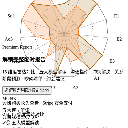
So1
E1
Ac3
E2
Premium Report
解锁完整配对报告
Ac2
E3
15 维度雷达对比 · 五大模型解读 · 沟通指南 · 冲突解决 · 关系
Ac1
A1
阶段预测 · 吵架清单 · 约会建议
A3
A2
🔓 解锁完整配对报告 $2.99
MONK
一次购买永久查看 · Stripe 安全支付
WOC!
五大模型解读
✓
📊 15 维度雷达对比
🪞
自我模型
0
✓
0
✗
✓
🪞 五大模型解读