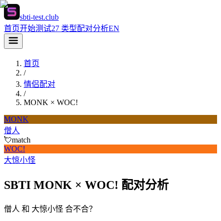
sbti-test.club
首页
开始测试
27 类型
配对分析
EN
首页
/
情侣配对
/
MONK
×
WOC!
MONK
僧人
💘
match
WOC!
大惊小怪
SBTI MONK × WOC! 配对分析
僧人 和 大惊小怪 合不合？