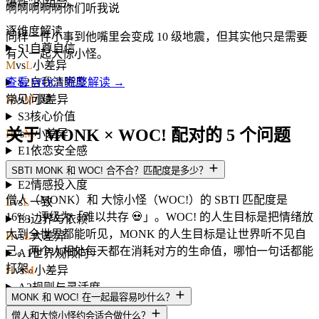
爆炸"的组合。
啊啊啊啊啊你们听我说
逐维度解读
同样一件小事到他嘴里会变成 10 级地震，但其实他只是需要
S1
自尊自信
有人一起大惊小怪。
M
vs
L
小差异
S2
自我清晰度
查看 WOC! 完整解读 →
H
vs
M
小差异
常见问题
S3
核心价值
关于 MONK × WOC! 配对的 5 个问题
H
vs
M
小差异
E1
依恋安全感
L
vs
L
一致
SBTI MONK 和 WOC! 合不合？匹配度是多少？
E2
情感投入度
僧人（MONK）和 大惊小怪（WOC!）的 SBTI 匹配度是
L
vs
L
一致
16%，评级为「难以共存 💀」。WOC! 的人生目标是把情绪放
E3
边界与依赖
大到全世界都能听见，MONK 的人生目标是让世界听不见自
H
vs
L
大差异
己。两个人相处每天都在消耗对方的生命值，哪怕一句话都能
A1
世界观倾向
打架。
H
vs
M
小差异
A2
规则与灵活度
MONK 和 WOC! 在一起最容易吵什么？
L
vs
M
小差异
僧人和大惊小怪约会适合做什么？