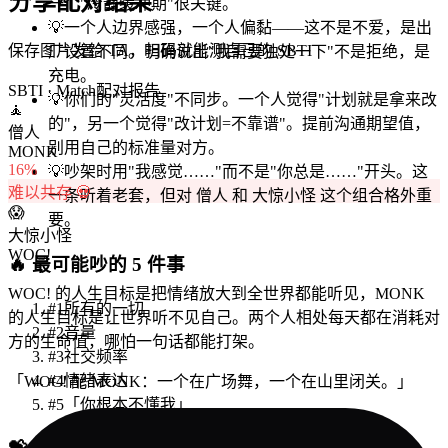
分享配对结果
一个"冷静缓冲期"很关键。
💡
一个人边界感强，一个人偏黏——这不是不爱，是出
保存图片发给 TA，扫码就能测自己的 SBTI
厂设置不同。明确说出"我需要独处一下"不是拒绝，是
充电。
SBTI · Match
配对报告
💡
你们的"灵活度"不同步。一个人觉得"计划就是拿来改
🧘
的"，另一个觉得"改计划=不靠谱"。提前沟通期望值，
僧人
别用自己的标准量对方。
MONK
16
%
💡
吵架时用"我感觉……"而不是"你总是……"开头。这
难以共存 💀
一条听着老套，但对 僧人 和 大惊小怪 这个组合格外重
😱
要。
大惊小怪
WOC!
🔥
最可能吵的 5 件事
WOC! 的人生目标是把情绪放大到全世界都能听见，MONK
#
1
所有的一切
的人生目标是让世界听不见自己。两个人相处每天都在消耗对
#
2
音量
方的生命值，哪怕一句话都能打架。
#
3
社交频率
#
4
情绪表达
「
WOC! 配 MONK：一个在广场舞，一个在山里闭关。
」
#
5
「你根本不懂我」