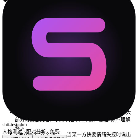
💝
约会建议
大概只能分开出门
WOC! 去 KTV，MONK 去图书馆
甚至不推荐
🛡️
冲突解决指南
✓
你们最大的冲突源是「边界与依赖」维度。不是谁对
谁错，是两个人的出厂设置差太远。接受差异是第一
步。
✓
僧人 说话比较直，但 大惊小怪 可能比你想象中更在意
措辞。批评的时候先肯定，再建议——对 大惊小怪 这种
类型特别管用。
✓
每次吵完架，花 5 分钟复盘"我们到底在吵什么"。大
部分时候答案是：吵的不是事情本身，而是"你不理解
sbti-test.club
我"。
人格测试 · 配对分析 · 免费
✓
设立一个"安全词"——当某一方快要情绪失控时说出