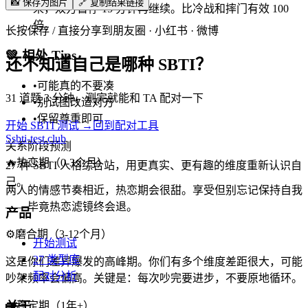
📸 保存为图片
🔗 复制结果链接
来，双方暂停 15 分钟再继续。比冷战和摔门有效 100
倍。
长按保存 / 直接分享到朋友圈 · 小红书 · 微博
💚
相处 Tips
还不知道自己是哪种 SBTI？
•
可能真的不要凑
31 道题 3 分钟，测完就能和 TA 配对一下
•
别试图改造对方
•
保留尊重即可
开始 SBTI 测试 →
回到配对工具
S
sbti-test.club
关系阶段预测
🔥
热恋期（0-3个月）
27 种 SBTI 人格综合站，用更真实、更有趣的维度重新认识自
己。
两人的情感节奏相近，热恋期会很甜。享受但别忘记保持自我
——毕竟热恋滤镜终会退。
产品
⚙️
磨合期（3-12个月）
开始测试
27 类型库
这是你们差异爆发的高峰期。你们有多个维度差距很大，可能
配对分析
吵架频率会偏高。关键是：每次吵完要进步，不要原地循环。
关于
🏡
稳定期（1年+）