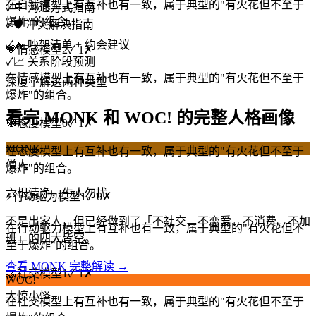
在自我模型上有互补也有一致，属于典型的"有火花但不至于
✓
💬 沟通方式指南
爆炸"的组合。
✓
🛡️ 冲突解决指南
✓
🔥 吵架清单 + 约会建议
💗
情感模型
2
✓
1
✗
✓
📈 关系阶段预测
在情感模型上有互补也有一致，属于典型的"有火花但不至于
深度了解这两种类型
爆炸"的组合。
看完 MONK 和 WOC! 的完整人格画像
🧭
态度模型
0
✓
1
✗
MONK
在态度模型上有互补也有一致，属于典型的"有火花但不至于
僧人
爆炸"的组合。
六根清净，生人勿扰
⚡
行动驱力模型
1
✓
0
✗
不是出家人，但已经做到了「不社交、不恋爱、不消费、不加
在行动驱力模型上有互补也有一致，属于典型的"有火花但不
班」的四大皆空。
至于爆炸"的组合。
查看 MONK 完整解读 →
🤝
社交模型
1
✓
1
✗
WOC!
大惊小怪
在社交模型上有互补也有一致，属于典型的"有火花但不至于