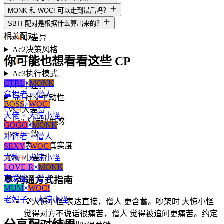
A3
人生意义感
MONK 和 WOC! 可以走到最后吗？
H
vs
L
大差异
SBTI 配对是根据什么算出来的？
Ac1
动机导向
相关配对
L
vs
M
小差异
Ac2
决策风格
你可能也想看看这些 CP
L
vs
L
一致
Ac3
执行模式
CTRL
×
MONK
L
vs
M
小差异
拿捏者 × 僧人
So1
社交主动性
BOSS
×
WOC!
L
vs
H
大差异
大佬 × 大惊小怪
So2
人际边界感
GOGO
×
MONK
H
vs
H
一致
冲锋者 × 僧人
So3
表达与真实度
SEXY
×
WOC!
尤物 × 大惊小怪
M
vs
H
小差异
LOVE-R
×
MONK
恋爱脑 × 僧人
💬
沟通方式指南
MUM
×
WOC!
老妈子 × 大惊小怪
💡
大惊小怪 表达直接，僧人 更含蓄。吵架时 大惊小怪
觉得对方不说话很痛苦，僧人 觉得被追问更痛苦。约定