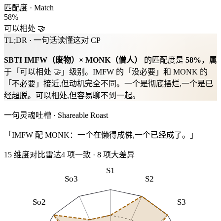
匹配度 · Match
58
%
可以相处 🤝
TL;DR · 一句话读懂这对 CP
SBTI
IMFW
（
废物
）×
MONK
（
僧人
）
的匹配度是
58
%
，属
于「
可以相处 🤝
」级别。
IMFW 的「没必要」和 MONK 的
「不必要」接近,但动机完全不同。一个是彻底摆烂,一个是已
经超脱。可以相处,但容易聊不到一起。
一句灵魂吐槽 · Shareable Roast
「IMFW 配 MONK：一个在懒得成佛,一个已经成了。」
15 维度对比雷达
4
项一致
·
8
项大差异
S1
So3
S2
So2
S3