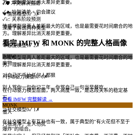
方。理解差异比消灭差异更重要。
✓
🛡️ 冲突解决指南
✓
🔥 吵架清单 + 约会建议
💗
情感模型
0
✓
3
✗
✓
📈 关系阶段预测
情感模型是两人差距最大的区域，也是最需要花时间磨合的地
深度了解这两种类型
方。理解差异比消灭差异更重要。
看完 IMFW 和 MONK 的完整人格画像
🧭
态度模型
1
✓
2
✗
IMFW
态度模型是两人差距最大的区域，也是最需要花时间磨合的地
废物
方。理解差异比消灭差异更重要。
对自己下手比任何人都狠
⚡
行动驱力模型
3
✓
0
✗
别人骂你一句你记三年，你骂自己一句当早餐吃。
在行动驱力模型层面，两人高度一致，是这段关系的稳定基
石。
查看 IMFW 完整解读 →
MONK
🤝
社交模型
0
✓
1
✗
僧人
在社交模型上有互补也有一致，属于典型的"有火花但不至于
六根清净，生人勿扰
爆炸"的组合。