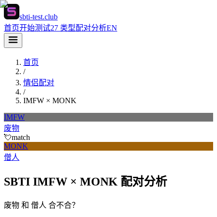
sbti-test.club
首页
开始测试
27 类型
配对分析
EN
首页
/
情侣配对
/
IMFW
×
MONK
IMFW
废物
💘
match
MONK
僧人
SBTI IMFW × MONK 配对分析
废物 和 僧人 合不合？