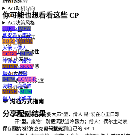
相关配对
L
vs
H
大差异
Ac1
动机导向
你可能也想看看这些 CP
L
vs
L
一致
Ac2
决策风格
CTRL
×
IMFW
L
vs
L
一致
拿捏者 × 废物
Ac3
执行模式
BOSS
×
MONK
L
vs
L
一致
大佬 × 僧人
So1
社交主动性
GOGO
×
IMFW
M
vs
L
小差异
冲锋者 × 废物
So2
人际边界感
MONK
×
SEXY
僧人 × 尤物
L
vs
H
大差异
IMFW
×
LOVE-R
So3
表达与真实度
废物 × 恋爱脑
L
vs
M
小差异
MONK
×
MUM
僧人 × 老妈子
💬
沟通方式指南
分享配对结果
💡
废物 是"说爱要大声"型，僧人 是"爱在心里口难
开"型。废物：别把沉默当冷暴力；僧人：偶尔主动表
保存图片发给 TA，扫码就能测自己的 SBTI
达，对方会充电一整天。