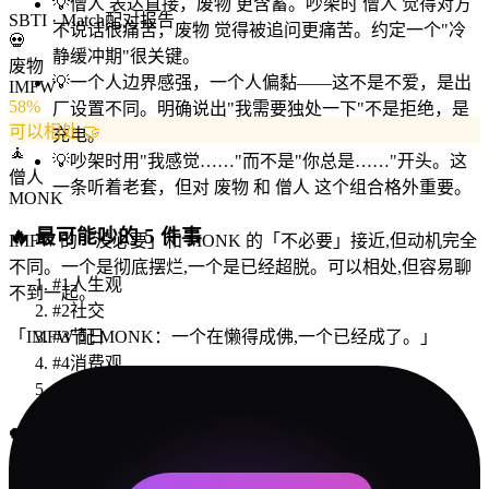
💡
僧人 表达直接，废物 更含蓄。吵架时 僧人 觉得对方
SBTI · Match
配对报告
不说话很痛苦，废物 觉得被追问更痛苦。约定一个"冷
💀
静缓冲期"很关键。
废物
💡
一个人边界感强，一个人偏黏——这不是不爱，是出
IMFW
58
%
厂设置不同。明确说出"我需要独处一下"不是拒绝，是
可以相处 🤝
充电。
🧘
💡
吵架时用"我感觉……"而不是"你总是……"开头。这
僧人
一条听着老套，但对 废物 和 僧人 这个组合格外重要。
MONK
🔥
最可能吵的 5 件事
IMFW 的「没必要」和 MONK 的「不必要」接近,但动机完全
不同。一个是彻底摆烂,一个是已经超脱。可以相处,但容易聊
#
1
人生观
不到一起。
#
2
社交
「
IMFW 配 MONK：一个在懒得成佛,一个已经成了。
」
#
3
节日
#
4
消费观
#
5
家人
💝
约会建议
安静茶馆