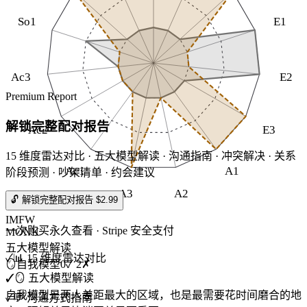
So1
E1
Ac3
E2
Premium Report
解锁完整配对报告
Ac2
E3
15 维度雷达对比 · 五大模型解读 · 沟通指南 · 冲突解决 · 关系
Ac1
A1
阶段预测 · 吵架清单 · 约会建议
A3
A2
🔓 解锁完整配对报告 $2.99
IMFW
一次购买永久查看 · Stripe 安全支付
MONK
五大模型解读
✓
📊 15 维度雷达对比
🪞
自我模型
0
✓
2
✗
✓
🪞 五大模型解读
自我模型是两人差距最大的区域，也是最需要花时间磨合的地
✓
💬 沟通方式指南