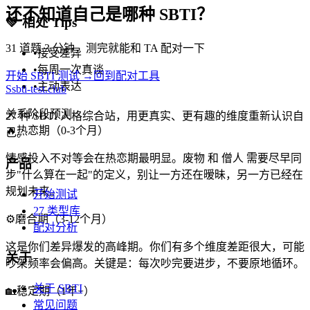
还不知道自己是哪种 SBTI？
💚
相处 Tips
31 道题 3 分钟，测完就能和 TA 配对一下
•
接受差异
•
每周一次真谈
开始 SBTI 测试 →
回到配对工具
•
主动表达
S
sbti-test.club
关系阶段预测
27 种 SBTI 人格综合站，用更真实、更有趣的维度重新认识自
🔥
热恋期（0-3个月）
己。
情感投入不对等会在热恋期最明显。废物 和 僧人 需要尽早同
产品
步"什么算在一起"的定义，别让一方还在暧昧，另一方已经在
规划未来。
开始测试
27 类型库
⚙️
磨合期（3-12个月）
配对分析
这是你们差异爆发的高峰期。你们有多个维度差距很大，可能
关于
吵架频率会偏高。关键是：每次吵完要进步，不要原地循环。
关于 SBTI
🏡
稳定期（1年+）
常见问题