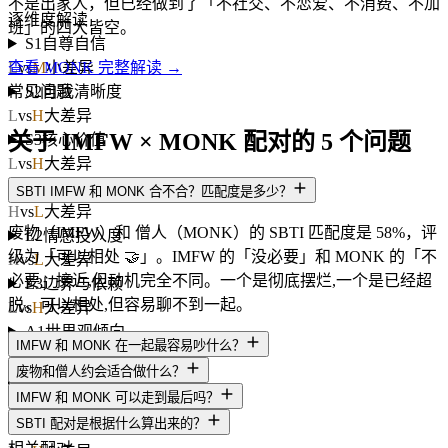
不是出家人，但已经做到了「不社交、不恋爱、不消费、不加
逐维度解读
班」的四大皆空。
S1
自尊自信
L
vs
M
小差异
查看 MONK 完整解读 →
S2
自我清晰度
常见问题
L
vs
H
大差异
关于 IMFW × MONK 配对的 5 个问题
S3
核心价值
L
vs
H
大差异
E1
依恋安全感
SBTI IMFW 和 MONK 合不合？匹配度是多少？
H
vs
L
大差异
废物（IMFW）和 僧人（MONK）的 SBTI 匹配度是 58%，评
E2
情感投入度
级为「可以相处 🤝」。IMFW 的「没必要」和 MONK 的「不
H
vs
L
大差异
必要」接近,但动机完全不同。一个是彻底摆烂,一个是已经超
E3
边界与依赖
脱。可以相处,但容易聊不到一起。
L
vs
H
大差异
A1
世界观倾向
IMFW 和 MONK 在一起最容易吵什么？
L
vs
H
大差异
废物和僧人约会适合做什么？
A2
规则与灵活度
IMFW 和 MONK 可以走到最后吗？
L
vs
L
一致
SBTI 配对是根据什么算出来的？
A3
人生意义感