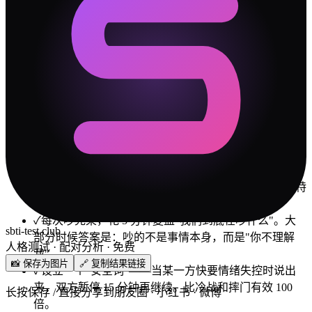
看一部纪录片
公园散步
🛡️
冲突解决指南
✓
你们最大的冲突源是「自我清晰度」维度。不是谁对
谁错，是两个人的出厂设置差太远。接受差异是第一
步。
✓
僧人 说话比较直，但 废物 可能比你想象中更在意措
辞。批评的时候先肯定，再建议——对 废物 这种类型特
别管用。
✓
每次吵完架，花 5 分钟复盘"我们到底在吵什么"。大
sbti-test.club
部分时候答案是：吵的不是事情本身，而是"你不理解
人格测试 · 配对分析 · 免费
我"。
📸 保存为图片
🔗 复制结果链接
✓
设立一个"安全词"——当某一方快要情绪失控时说出
来，双方暂停 15 分钟再继续。比冷战和摔门有效 100
长按保存 / 直接分享到朋友圈 · 小红书 · 微博
倍。