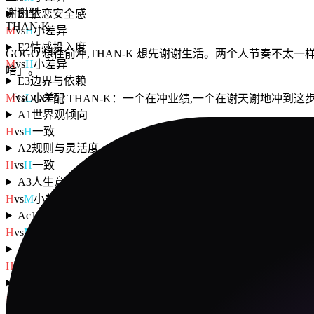
谢谢型
E1
依恋安全感
THAN-K
M
vs
H
小差异
E2
情感投入度
GOGO 想往前冲,THAN-K 想先谢谢生活。两个人节奏不太一样
M
vs
H
小差异
啥」。
E3
边界与依赖
M
vs
L
小差异
「
GOGO 配 THAN-K：一个在冲业绩,一个在谢天谢地冲到这
A1
世界观倾向
H
vs
H
一致
A2
规则与灵活度
H
vs
H
一致
A3
人生意义感
H
vs
M
小差异
Ac1
动机导向
H
vs
M
小差异
Ac2
决策风格
H
vs
M
小差异
Ac3
执行模式
H
vs
M
小差异