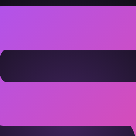
难开"型。谢谢型：别把沉默当冷暴力；冲锋者：偶尔主动表达，对
设置不同。明确说出"我需要独处一下"不是拒绝，是充电。
条听着老套，但对 冲锋者 和 谢谢型 这个组合格外重要。