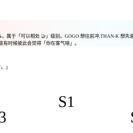
%
，属于「
可以相处 🤝
」级别。
GOGO 想往前冲,THAN-K 
点。就是有时候彼此会觉得「你在客气啥」。
步。」
S1
3