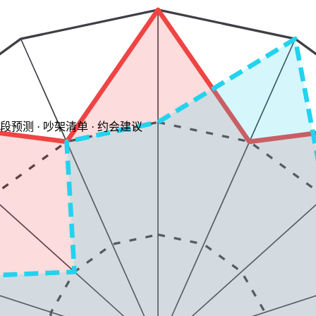
阶段预测 · 吵架清单 · 约会建议