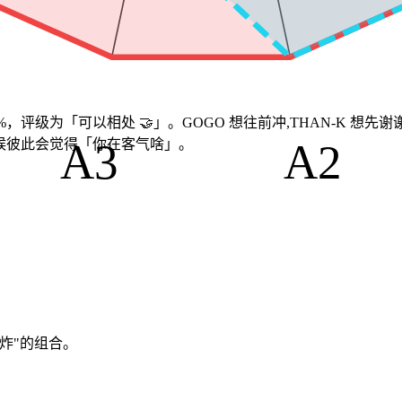
58%，评级为「可以相处 🤝」。GOGO 想往前冲,THAN-K 想
A3
A2
有时候彼此会觉得「你在客气啥」。
炸"的组合。