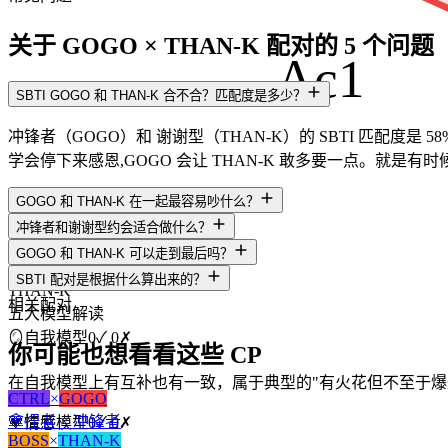
关于 GOGO × THAN-K 配对的 5 个问题
Ac1
SBTI GOGO 和 THAN-K 合不合？匹配度是多少？
冲锋者（GOGO）和 谢谢型（THAN-K）的 SBTI 匹配度是 
学会停下来感恩,GOGO 会让 THAN-K 敢多要一点。就是
GOGO 和 THAN-K 在一起最容易吵什么？
冲锋者和谢谢型约会适合做什么？
GOGO 和 THAN-K 可以走到最后吗？
GOGO
SBTI 配对是根据什么算出来的？
THAN-K
相关配对
五大模型解读
🪞
自我模型
0
✓
0
✗
你可能也想看看这些 CP
在自我模型上有互补也有一致，属于典型的"有火花但不至于爆
CTRL
×
GOGO
拿捏者 × 冲锋者
💗
情感模型
0
✓
0
✗
BOSS
×
THAN-K