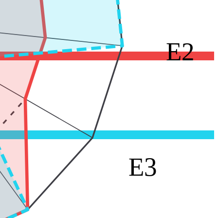
E2
E3