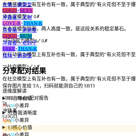
在情感模型上有互补也有一致，属于典型的"有火花但不至于爆
大佬 × 谢谢型
GOGO
×
SEXY
🧭
态度模型
2
✓
0
✗
冲锋者 × 尤物
LOVE-R
×
THAN-K
在态度模型层面，两人高度一致，是这段关系的稳定基石。
恋爱脑 × 谢谢型
GOGO
×
MUM
⚡
行动驱力模型
0
✓
0
✗
冲锋者 × 老妈子
FAKE
×
THAN-K
在行动驱力模型上有互补也有一致，属于典型的"有火花但不至
戏精 × 谢谢型
🤝
社交模型
1
✓
1
✗
分享配对结果
在社交模型上有互补也有一致，属于典型的"有火花但不至于爆
保存图片发给 TA，扫码就能测自己的 SBTI
逐维度解读
SBTI · Match
配对报告
S1
自尊自信
🚀
H
vs
M
小差异
冲锋者
S2
自我清晰度
GOGO
M
vs
H
小差异
58
%
S3
核心价值
可以相处 🤝
🙏
H
vs
M
小差异