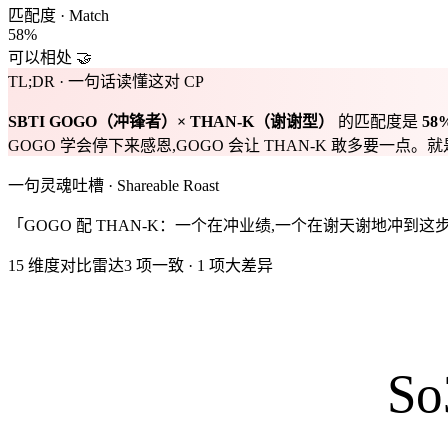
匹配度 · Match
58
%
可以相处 🤝
TL;DR · 一句话读懂这对 CP
SBTI
GOGO
（
冲锋者
）×
THAN-K
（
谢谢型
）
的匹配度是
58
GOGO 学会停下来感恩,GOGO 会让 THAN-K 敢多要一
一句灵魂吐槽 · Shareable Roast
「GOGO 配 THAN-K：一个在冲业绩,一个在谢天谢地冲到这
15 维度对比雷达
3
项一致
·
1
项大差异
So