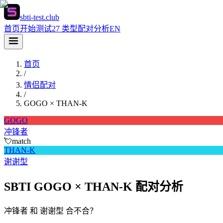
sbti-test.club
首页
开始测试
27 类型
配对分析
EN
首页
/
情侣配对
/
GOGO
×
THAN-K
GOGO
冲锋者
💘
match
THAN-K
谢谢型
SBTI GOGO × THAN-K 配对分析
冲锋者 和 谢谢型 合不合？