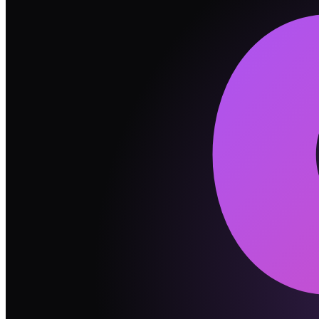
So1
社交主动性
H
vs
M
小差异
So2
人际边界感
H
vs
L
大差异
So3
表达与真实度
M
vs
M
一致
💬
沟通方式指南
💡
谢谢型 是"说爱要大声"型，冲锋者 是"爱在心里口
💡
一个人边界感强，一个人偏黏——这不是不爱，是出厂
💡
吵架时用"我感觉……"而不是"你总是……"开头。这一
🔥
最可能吵的 5 件事
#
1
GOGO 抱怨 THAN-K 太客气
#
2
THAN-K 觉得 GOGO 不懂惜福
#
3
「你为什么总道歉」
#
4
收礼物的反应对不上
#
5
目标和满足感之间的矛盾