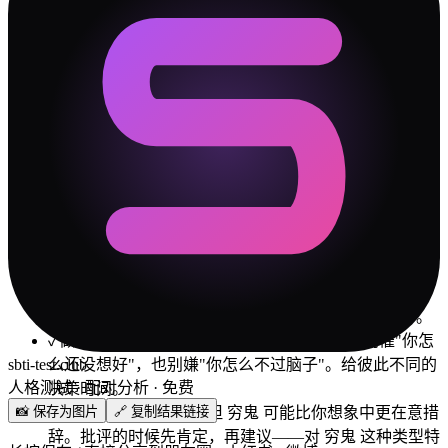
#
4
社交场合谁买单
#
5
未来
💝
约会建议
选一个双方都能承受的地方
自己做饭
Dior-s 体验一次便宜的乐趣
🛡️
冲突解决指南
✓
你们最大的冲突源是「自尊自信」维度。不是谁对谁
错，是两个人的出厂设置差太远。接受差异是第一步。
✓
做决定时，一个人靠直觉，一个人靠数据。别催"你怎
sbti-test.club
么还没想好"，也别嫌"你怎么不过脑子"。给彼此不同的
人格测试 · 配对分析 · 免费
决策时间。
📸 保存为图片
🔗 复制结果链接
✓
矫情王 说话比较直，但 穷鬼 可能比你想象中更在意措
辞。批评的时候先肯定，再建议——对 穷鬼 这种类型特