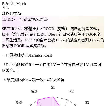
匹配度 · Match
22
%
难以共存 💀
TL;DR · 一句话读懂这对 CP
SBTI
Dior-s
（
矫情王
）×
POOR
（
穷鬼
）
的匹配度是
22
%
，
属于「
难以共存 💀
」级别。
Dior-s 的日常消费等于 POOR 的
一周生活费。POOR 的自卑会被 Dior-s 的淡定刺激到,Dior-s 的
随意被 POOR 理解成炫耀。
一句灵魂吐槽 · Shareable Roast
「Dior-s 配 POOR：一个在挑 LV,一个在算自己挑 LV 几次可
以破产。」
15 维度对比雷达
4
项一致
·
4
项大差异
S1
So3
S2
So2
S3