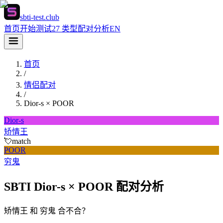
sbti-test.club
首页
开始测试
27 类型
配对分析
EN
首页
/
情侣配对
/
Dior-s
×
POOR
Dior-s
矫情王
💘
match
POOR
穷鬼
SBTI Dior-s × POOR 配对分析
矫情王 和 穷鬼 合不合？