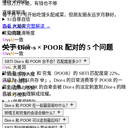
爆炸"的组合。
没钱万万不能，有钱也不够
逐维度解读
每个月 15 号开始吃馒头配咸菜，但朋友圈永远岁月静好。
S1
自尊自信
H
vs
L
大差异
查看 POOR 完整解读 →
S2
自我清晰度
常见问题
M
vs
M
一致
关于 Dior-s × POOR 配对的 5 个问题
S3
核心价值
M
vs
M
一致
E1
依恋安全感
SBTI Dior-s 和 POOR 合不合？匹配度是多少？
H
vs
L
大差异
矫情王（Dior-s）和 穷鬼（POOR）的 SBTI 匹配度是 22%，
E2
情感投入度
评级为「难以共存 💀」。Dior-s 的日常消费等于 POOR 的一
H
vs
M
小差异
周生活费。POOR 的自卑会被 Dior-s 的淡定刺激到,Dior-s 的随
E3
边界与依赖
意被 POOR 理解成炫耀。
L
vs
M
小差异
A1
世界观倾向
Dior-s 和 POOR 在一起最容易吵什么？
H
vs
L
大差异
矫情王和穷鬼约会适合做什么？
A2
规则与灵活度
Dior-s 和 POOR 可以走到最后吗？
L
vs
M
小差异
SBTI 配对是根据什么算出来的？