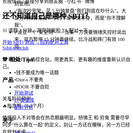
长按保存 / 直接分享到朋友圈 · 小红书 · 微博
别管用。
✓
每次吵完架，花 5 分钟复盘"我们到底在吵什么"。大
还不知道自己是哪种 SBTI？
部分时候答案是：吵的不是事情本身，而是"你不理解
我"。
31 道题 3 分钟，测完就能和 TA 配对一下
✓
设立一个"安全词"——当某一方快要情绪失控时说出
来，双方暂停 15 分钟再继续。比冷战和摔门有效 100
开始 SBTI 测试 →
回到配对工具
倍。
S
sbti-test.club
💚
相处 Tips
27 种 SBTI 人格综合站，用更真实、更有趣的维度重新认识自
己。
•
钱不要成为唯一话题
产品
•
Dior-s 不要秀
•
POOR 不要自贬
开始测试
关系阶段预测
27 类型库
🔥
热恋期（0-3个月）
配对分析
情感投入不对等会在热恋期最明显。矫情王 和 穷鬼 需要尽早
关于
同步"什么算在一起"的定义，别让一方还在暧昧，另一方已经
在规划未来。