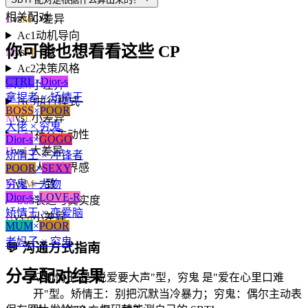
A3
人生意义感
相关配对
L
vs
M
小差异
Ac1
动机导向
你可能也想看看这些 CP
M
vs
M
一致
Ac2
决策风格
CTRL
×
Dior-s
L
vs
M
小差异
拿捏者 × 矫情王
Ac3
执行模式
BOSS
×
POOR
M
vs
L
小差异
大佬 × 穷鬼
So1
社交主动性
Dior-s
×
GOGO
H
vs
L
大差异
矫情王 × 冲锋者
So2
人际边界感
POOR
×
SEXY
穷鬼 × 尤物
M
vs
M
一致
Dior-s
×
LOVE-R
So3
表达与真实度
矫情王 × 恋爱脑
H
vs
M
小差异
MUM
×
POOR
老妈子 × 穷鬼
💬
沟通方式指南
分享配对结果
💡
矫情王 是"说爱要大声"型，穷鬼 是"爱在心里口难
开"型。矫情王：别把沉默当冷暴力；穷鬼：偶尔主动表