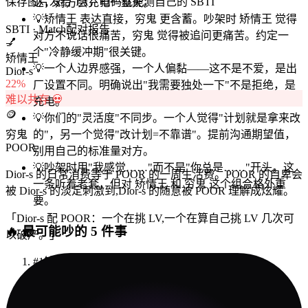
保存图片发给 TA，扫码就能测自己的 SBTI
达，对方会充电一整天。
💡
矫情王 表达直接，穷鬼 更含蓄。吵架时 矫情王 觉得
SBTI · Match
配对报告
对方不说话很痛苦，穷鬼 觉得被追问更痛苦。约定一
💅
个"冷静缓冲期"很关键。
矫情王
💡
一个人边界感强，一个人偏黏——这不是不爱，是出
Dior-s
22
%
厂设置不同。明确说出"我需要独处一下"不是拒绝，是
难以共存 💀
充电。
🪙
💡
你们的"灵活度"不同步。一个人觉得"计划就是拿来改
穷鬼
的"，另一个觉得"改计划=不靠谱"。提前沟通期望值，
POOR
别用自己的标准量对方。
💡
吵架时用"我感觉……"而不是"你总是……"开头。这
Dior-s 的日常消费等于 POOR 的一周生活费。POOR 的自卑会
一条听着老套，但对 矫情王 和 穷鬼 这个组合格外重
被 Dior-s 的淡定刺激到,Dior-s 的随意被 POOR 理解成炫耀。
要。
「
Dior-s 配 POOR：一个在挑 LV,一个在算自己挑 LV 几次可
🔥
最可能吵的 5 件事
以破产。
」
#
1
钱
#
2
礼物
#
3
「你配不上我」或「你瞧不起我」