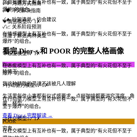
在自我模型上有互补也有一致，属于典型的"有火花但不至于
✓
💬 沟通方式指南
爆炸"的组合。
✓
🛡️ 冲突解决指南
✓
🔥 吵架清单 + 约会建议
💗
情感模型
0
✓
1
✗
✓
📈 关系阶段预测
在情感模型上有互补也有一致，属于典型的"有火花但不至于
深度了解这两种类型
爆炸"的组合。
看完 Dior-s 和 POOR 的完整人格画像
🧭
态度模型
0
✓
1
✗
Dior-s
在态度模型上有互补也有一致，属于典型的"有火花但不至于
矫情王
爆炸"的组合。
我这种精致的灵魂不该被凡人理解
⚡
行动驱力模型
1
✓
0
✗
生活里每件小事都有仪式感要求，点杯咖啡都要讲究温度、角
在行动驱力模型上有互补也有一致，属于典型的"有火花但不
度、杯型。
至于爆炸"的组合。
查看 Dior-s 完整解读 →
🤝
社交模型
1
✓
1
✗
POOR
穷鬼
在社交模型上有互补也有一致，属于典型的"有火花但不至于