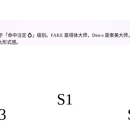
于「
命中注定 💍
」级别。
FAKE 是得体大师，Dior-s 是
太形式感。
S1
3