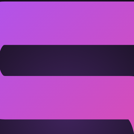
开"型。矫情王：别把沉默当冷暴力；戏精：偶尔主动表达，对方会
条听着老套，但对 矫情王 和 戏精 这个组合格外重要。