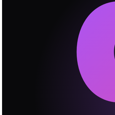
So1
社交主动性
H
vs
H
一致
So2
人际边界感
M
vs
M
一致
So3
表达与真实度
H
vs
H
一致
💬
沟通方式指南
💡
矫情王 是"说爱要大声"型，戏精 是"爱在心里口难
💡
吵架时用"我感觉……"而不是"你总是……"开头。这一
🔥
最可能吵的 5 件事
#
1
哪个场合穿什么
#
2
「你的表演我看出来了」
#
3
和双方朋友交往的边界
#
4
照片怎么发
#
5
礼物的档次