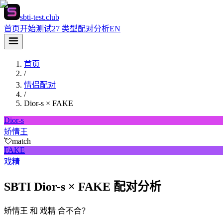
sbti-test.club
首页
开始测试
27 类型
配对分析
EN
首页
/
情侣配对
/
Dior-s
×
FAKE
Dior-s
矫情王
💘
match
FAKE
戏精
SBTI Dior-s × FAKE 配对分析
矫情王 和 戏精 合不合？