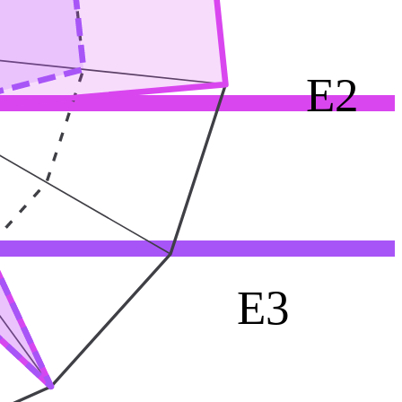
E2
E3