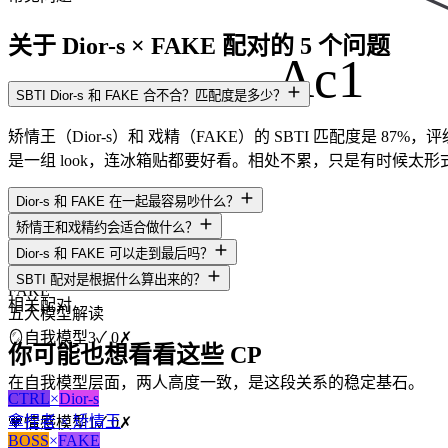
关于 Dior-s × FAKE 配对的 5 个问题
Ac1
SBTI Dior-s 和 FAKE 合不合？匹配度是多少？
矫情王（Dior-s）和 戏精（FAKE）的 SBTI 匹配度是 
是一组 look，连冰箱贴都要好看。相处不累，只是有时候太形
Dior-s 和 FAKE 在一起最容易吵什么？
矫情王和戏精约会适合做什么？
Dior-s 和 FAKE 可以走到最后吗？
Dior-s
SBTI 配对是根据什么算出来的？
FAKE
相关配对
五大模型解读
🪞
自我模型
3
✓
0
✗
你可能也想看看这些 CP
在自我模型层面，两人高度一致，是这段关系的稳定基石。
CTRL
×
Dior-s
拿捏者 × 矫情王
💗
情感模型
1
✓
0
✗
BOSS
×
FAKE