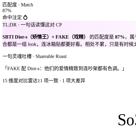
匹配度 · Match
87
%
命中注定 💍
TL;DR · 一句话读懂这对 CP
SBTI
Dior-s
（
矫情王
）×
FAKE
（
戏精
）
的匹配度是
87
%
，属
合都是一组 look，连冰箱贴都要好看。相处不累，只是有时候
一句灵魂吐槽 · Shareable Roast
「FAKE 配 Dior-s：他们的爱情精致到连吵架都有色调。」
15 维度对比雷达
11
项一致
·
1
项大差异
So