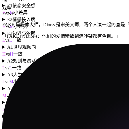
E1
依恋安全感
戏精
H
vs
M
小差异
FAKE
E2
情感投入度
FAKE 是得体大师，Dior-s 是审美大师，两个人凑一起
H
vs
M
小差异
E3
边界与依赖
「
FAKE 配 Dior-s：他们的爱情精致到连吵架都有色调。
」
L
vs
L
一致
A1
世界观倾向
H
vs
H
一致
A2
规则与灵活度
L
vs
L
一致
A3
人生意义感
L
vs
M
小差异
Ac1
动机导向
M
vs
M
一致
Ac2
决策风格
L
vs
H
大差异
Ac3
执行模式
M
vs
M
一致