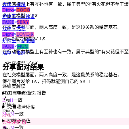
在情感模型上有互补也有一致，属于典型的"有火花但不至于爆
大佬 × 戏精
Dior-s
×
GOGO
🧭
态度模型
2
✓
0
✗
矫情王 × 冲锋者
FAKE
×
SEXY
在态度模型层面，两人高度一致，是这段关系的稳定基石。
戏精 × 尤物
Dior-s
×
LOVE-R
⚡
行动驱力模型
2
✓
1
✗
矫情王 × 恋爱脑
FAKE
×
MUM
在行动驱力模型上有互补也有一致，属于典型的"有火花但不至
戏精 × 老妈子
🤝
社交模型
3
✓
0
✗
分享配对结果
在社交模型层面，两人高度一致，是这段关系的稳定基石。
保存图片发给 TA，扫码就能测自己的 SBTI
逐维度解读
SBTI · Match
配对报告
S1
自尊自信
💅
H
vs
H
一致
矫情王
S2
自我清晰度
Dior-s
M
vs
M
一致
87
%
S3
核心价值
命中注定 💍
M
vs
M
一致
🎭