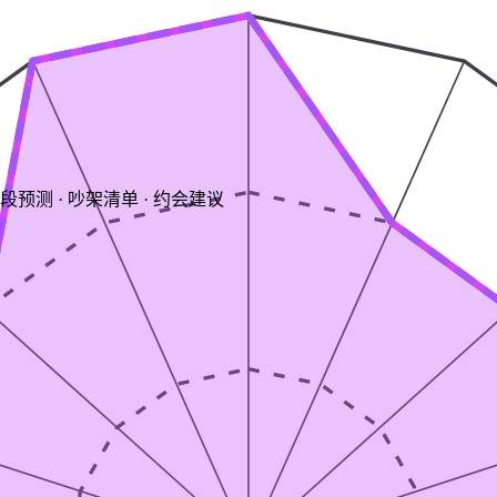
阶段预测 · 吵架清单 · 约会建议