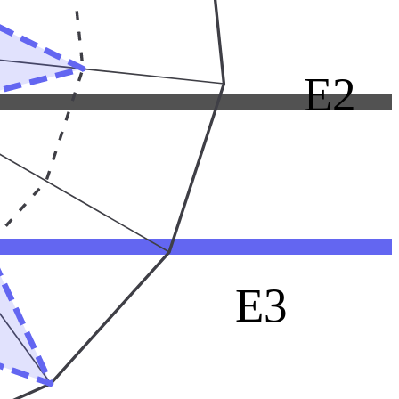
E2
E3