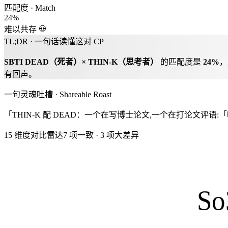
匹配度 · Match
24
%
难以共存 💀
TL;DR · 一句话读懂这对 CP
SBTI
DEAD
（
死者
）×
THIN-K
（
思考者
）
的匹配度是
24
%
，
有回声。
一句灵魂吐槽 · Shareable Roast
「THIN-K 配 DEAD：一个在写博士论文,一个在打论文评语:
15 维度对比雷达
7
项一致
·
3
项大差异
So