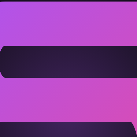
开"型。思考者：别把沉默当冷暴力；死者：偶尔主动表达，对方会
的"，另一个觉得"改计划=不靠谱"。提前沟通期望值，别用自己
条听着老套，但对 死者 和 思考者 这个组合格外重要。