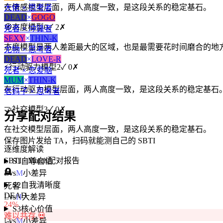
在情感模型层面，两人高度一致，是这段关系的稳定基石。
大佬 × 思考者
DEAD
×
GOGO
🧭
态度模型
0
✓
2
✗
死者 × 冲锋者
SEXY
×
THIN-K
态度模型是两人差距最大的区域，也是最需要花时间磨合的地
尤物 × 思考者
DEAD
×
LOVE-R
⚡
行动驱力模型
2
✓
0
✗
死者 × 恋爱脑
MUM
×
THIN-K
在行动驱力模型层面，两人高度一致，是这段关系的稳定基石
老妈子 × 思考者
🤝
社交模型
3
✓
0
✗
分享配对结果
在社交模型层面，两人高度一致，是这段关系的稳定基石。
保存图片发给 TA，扫码就能测自己的 SBTI
逐维度解读
SBTI · Match
配对报告
S1
自尊自信
🪦
L
vs
M
小差异
S2
自我清晰度
死者
DEAD
L
vs
H
大差异
24
%
S3
核心价值
难以共存 💀
L
vs
M
小差异