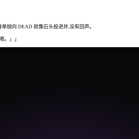
问题清单抛向 DEAD 就像石头投进井,没有回声。
「嗯。」
」