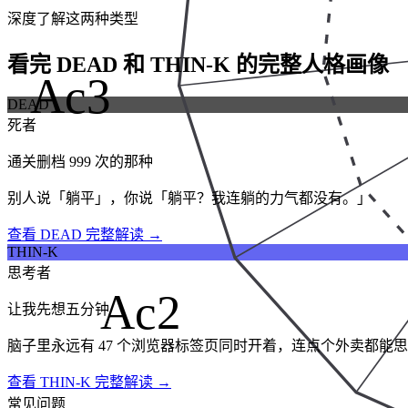
深度了解这两种类型
看完 DEAD 和 THIN-K 的完整人格画像
Ac3
DEAD
死者
通关删档 999 次的那种
别人说「躺平」，你说「躺平？我连躺的力气都没有。」
查看 DEAD 完整解读 →
THIN-K
思考者
Ac2
让我先想五分钟
脑子里永远有 47 个浏览器标签页同时开着，连点个外卖都能
查看 THIN-K 完整解读 →
常见问题