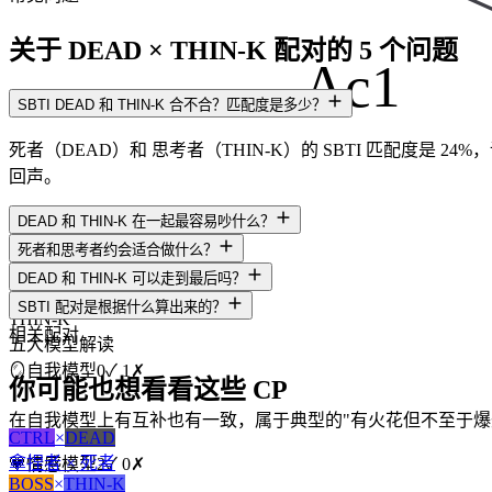
关于 DEAD × THIN-K 配对的 5 个问题
Ac1
SBTI DEAD 和 THIN-K 合不合？匹配度是多少？
死者（DEAD）和 思考者（THIN-K）的 SBTI 匹配度是 24
回声。
DEAD 和 THIN-K 在一起最容易吵什么？
死者和思考者约会适合做什么？
DEAD 和 THIN-K 可以走到最后吗？
DEAD
SBTI 配对是根据什么算出来的？
THIN-K
相关配对
五大模型解读
🪞
自我模型
0
✓
1
✗
你可能也想看看这些 CP
在自我模型上有互补也有一致，属于典型的"有火花但不至于爆
CTRL
×
DEAD
拿捏者 × 死者
💗
情感模型
2
✓
0
✗
BOSS
×
THIN-K