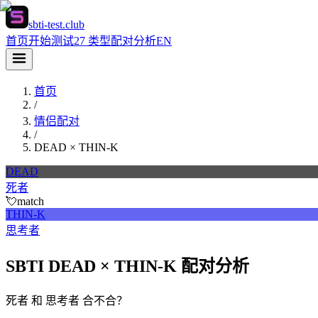
sbti-test.club
首页
开始测试
27 类型
配对分析
EN
首页
/
情侣配对
/
DEAD
×
THIN-K
DEAD
死者
💘
match
THIN-K
思考者
SBTI DEAD × THIN-K 配对分析
死者 和 思考者 合不合？