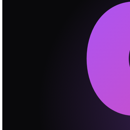
So1
社交主动性
L
vs
L
一致
So2
人际边界感
H
vs
H
一致
So3
表达与真实度
M
vs
M
一致
💬
沟通方式指南
💡
思考者 是"说爱要大声"型，死者 是"爱在心里口难
💡
你们的"灵活度"不同步。一个人觉得"计划就是拿来改
💡
吵架时用"我感觉……"而不是"你总是……"开头。这一
🔥
最可能吵的 5 件事
#
1
沉默太久
#
2
动力差距
#
3
未来计划
#
4
「你到底想要什么」
#
5
情绪黑洞