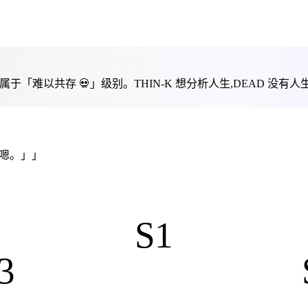
属于「
难以共存 💀
」级别。
THIN-K 想分析人生,DEAD 没有
「嗯。」」
S1
3