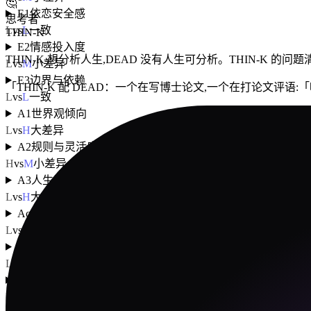
🤔
E1
依恋安全感
思考者
L
vs
L
一致
THIN-K
E2
情感投入度
THIN-K 想分析人生,DEAD 没有人生可分析。THIN-K 的
L
vs
M
小差异
E3
边界与依赖
「
THIN-K 配 DEAD：一个在写博士论文,一个在打论文评语:
L
vs
L
一致
A1
世界观倾向
L
vs
H
大差异
A2
规则与灵活度
H
vs
M
小差异
A3
人生意义感
L
vs
H
大差异
Ac1
动机导向
L
vs
M
小差异
Ac2
决策风格
L
vs
L
一致
Ac3
执行模式
L
vs
L
一致