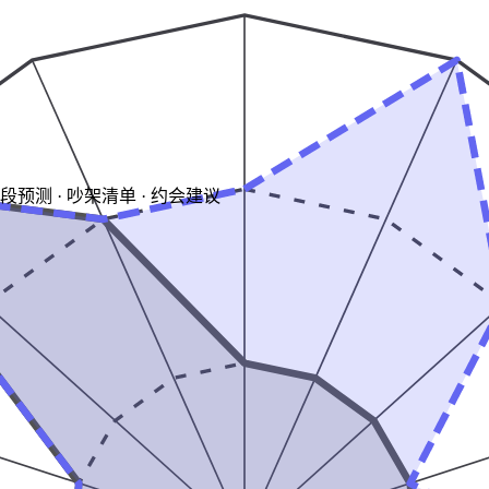
阶段预测 · 吵架清单 · 约会建议