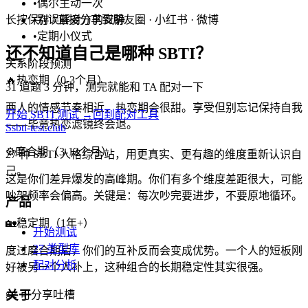
•
偶尔主动一次
长按保存 / 直接分享到朋友圈 · 小红书 · 微博
•
别误解对方的安静
•
定期小仪式
还不知道自己是哪种 SBTI？
关系阶段预测
🔥
热恋期（0-3个月）
31 道题 3 分钟，测完就能和 TA 配对一下
两人的情感节奏相近，热恋期会很甜。享受但别忘记保持自我
开始 SBTI 测试 →
回到配对工具
——毕竟热恋滤镜终会退。
S
sbti-test.club
⚙️
磨合期（3-12个月）
27 种 SBTI 人格综合站，用更真实、更有趣的维度重新认识自
己。
这是你们差异爆发的高峰期。你们有多个维度差距很大，可能
吵架频率会偏高。关键是：每次吵完要进步，不要原地循环。
产品
🏡
稳定期（1年+）
开始测试
27 类型库
度过磨合期后，你们的互补反而会变成优势。一个人的短板刚
配对分析
好被另一个人补上，这种组合的长期稳定性其实很强。
关于
✂️
可分享吐槽