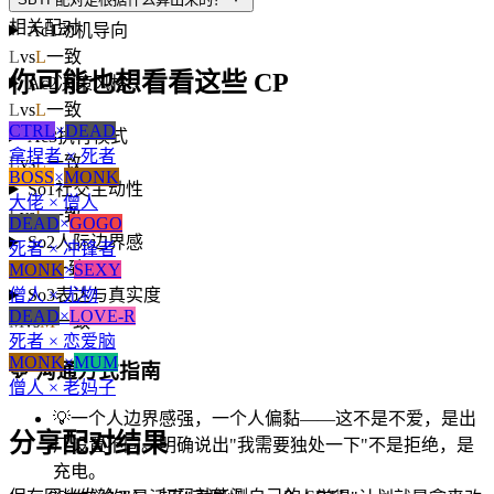
L
vs
H
大差异
相关配对
Ac1
动机导向
L
vs
L
一致
你可能也想看看这些 CP
Ac2
决策风格
L
vs
L
一致
CTRL
×
DEAD
Ac3
执行模式
拿捏者 × 死者
L
vs
L
一致
BOSS
×
MONK
So1
社交主动性
大佬 × 僧人
L
vs
L
一致
DEAD
×
GOGO
So2
人际边界感
死者 × 冲锋者
H
vs
H
一致
MONK
×
SEXY
僧人 × 尤物
So3
表达与真实度
DEAD
×
LOVE-R
M
vs
M
一致
死者 × 恋爱脑
MONK
×
MUM
💬
沟通方式指南
僧人 × 老妈子
💡
一个人边界感强，一个人偏黏——这不是不爱，是出
分享配对结果
厂设置不同。明确说出"我需要独处一下"不是拒绝，是
充电。