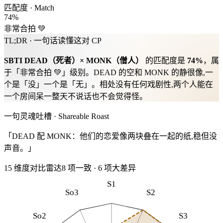
匹配度 · Match
74
%
非常合拍 💚
TL;DR · 一句话读懂这对 CP
SBTI
DEAD
（
死者
）×
MONK
（
僧人
）
的匹配度是
74
%
，属
于「
非常合拍 💚
」级别。
DEAD 的空和 MONK 的静很像,一
个是「没」一个是「无」。相处没有任何戏剧性,两个人能在
一个房间呆一整天不说话也不会觉得怪。
一句灵魂吐槽 · Shareable Roast
「DEAD 配 MONK：他们的恋爱像两块叠在一起的纸,稳但没
声音。」
15 维度对比雷达
8
项一致
·
6
项大差异
S1
So3
S2
So2
S3