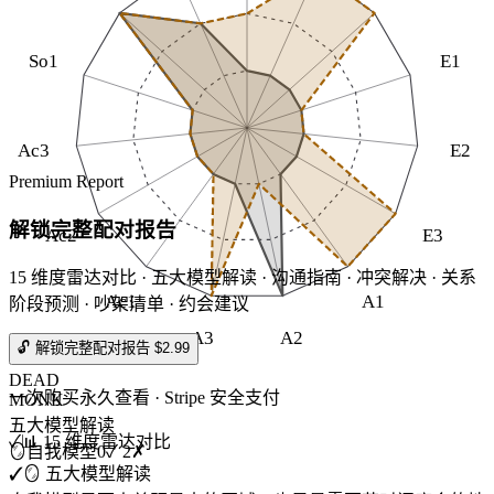
So1
E1
Ac3
E2
Premium Report
解锁完整配对报告
Ac2
E3
15 维度雷达对比 · 五大模型解读 · 沟通指南 · 冲突解决 · 关系
Ac1
A1
阶段预测 · 吵架清单 · 约会建议
A3
A2
🔓 解锁完整配对报告 $2.99
DEAD
一次购买永久查看 · Stripe 安全支付
MONK
五大模型解读
✓
📊 15 维度雷达对比
🪞
自我模型
0
✓
2
✗
✓
🪞 五大模型解读