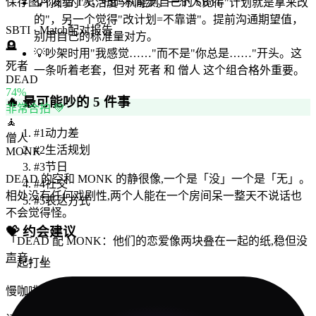
保存图片发给 TA，扫码就能测自己的 SBTI
💡
你们的"灵活度"不同步。一个人觉得"计划就是拿来改
的"，另一个觉得"改计划=不靠谱"。提前沟通期望值，
SBTI · Match
配对报告
别用自己的标准量对方。
🪦
💡
吵架时用"我感觉……"而不是"你总是……"开头。这
死者
一条听着老套，但对 死者 和 僧人 这个组合格外重要。
DEAD
74
%
🔥
最可能吵的 5 件事
非常合拍 💚
🧘
#
1
动力差
僧人
#
2
生活规划
MONK
#
3
节日
DEAD 的空和 MONK 的静很像,一个是「没」一个是「无」。
#
4
社交
相处没有任何戏剧性,两个人能在一个房间呆一整天不说话也
#
5
表达方式
不会觉得怪。
💝
约会建议
「
DEAD 配 MONK：他们的恋爱像两块叠在一起的纸,稳但没
声音。
」
一起打坐
慢咖啡馆