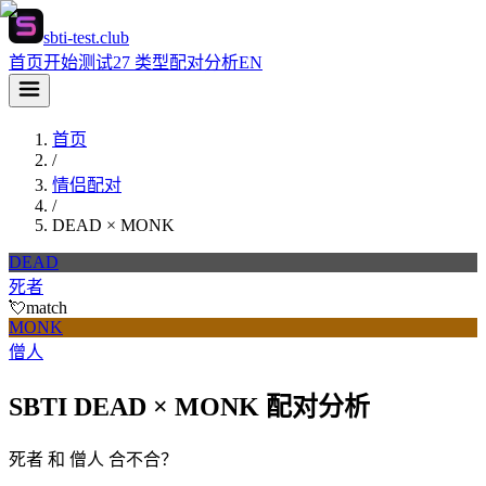
sbti-test.club
首页
开始测试
27 类型
配对分析
EN
首页
/
情侣配对
/
DEAD
×
MONK
DEAD
死者
💘
match
MONK
僧人
SBTI DEAD × MONK 配对分析
死者 和 僧人 合不合？