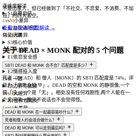
逐维度解读
不是出家人，但已经做到了「不社交、不恋爱、不消费、不加
S1
自尊自信
班」的四大皆空。
L
vs
M
小差异
S2
自我清晰度
查看 MONK 完整解读 →
L
vs
H
大差异
常见问题
S3
核心价值
关于 DEAD × MONK 配对的 5 个问题
L
vs
H
大差异
E1
依恋安全感
L
vs
L
一致
SBTI DEAD 和 MONK 合不合？匹配度是多少？
E2
情感投入度
死者（DEAD）和 僧人（MONK）的 SBTI 匹配度是 74%，评
L
vs
L
一致
级为「非常合拍 💚」。DEAD 的空和 MONK 的静很像,一个
E3
边界与依赖
是「没」一个是「无」。相处没有任何戏剧性,两个人能在一
L
vs
H
大差异
个房间呆一整天不说话也不会觉得怪。
A1
世界观倾向
L
vs
H
大差异
DEAD 和 MONK 在一起最容易吵什么？
A2
规则与灵活度
死者和僧人约会适合做什么？
H
vs
L
大差异
DEAD 和 MONK 可以走到最后吗？
A3
人生意义感
SBTI 配对是根据什么算出来的？