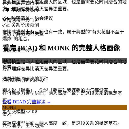
自我模型是两人差距最大的区域，也是最需要花时间磨合的地
✓
💬 沟通方式指南
方。理解差异比消灭差异更重要。
✓
🛡️ 冲突解决指南
✓
🔥 吵架清单 + 约会建议
💗
情感模型
2
✓
1
✗
✓
📈 关系阶段预测
在情感模型上有互补也有一致，属于典型的"有火花但不至于
深度了解这两种类型
爆炸"的组合。
看完 DEAD 和 MONK 的完整人格画像
🧭
态度模型
0
✓
3
✗
DEAD
态度模型是两人差距最大的区域，也是最需要花时间磨合的地
死者
方。理解差异比消灭差异更重要。
通关删档 999 次的那种
⚡
行动驱力模型
3
✓
0
✗
别人说「躺平」，你说「躺平？我连躺的力气都没有。」
在行动驱力模型层面，两人高度一致，是这段关系的稳定基
石。
查看 DEAD 完整解读 →
MONK
🤝
社交模型
3
✓
0
✗
僧人
在社交模型层面，两人高度一致，是这段关系的稳定基石。
六根清净，生人勿扰