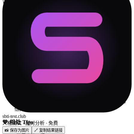
读同一本书
🛡️
冲突解决指南
✓
你们最大的冲突源是「自我清晰度」维度。不是谁对
谁错，是两个人的出厂设置差太远。接受差异是第一
步。
✓
僧人 说话比较直，但 死者 可能比你想象中更在意措
辞。批评的时候先肯定，再建议——对 死者 这种类型特
别管用。
✓
每次吵完架，花 5 分钟复盘"我们到底在吵什么"。大
部分时候答案是：吵的不是事情本身，而是"你不理解
我"。
✓
设立一个"安全词"——当某一方快要情绪失控时说出
来，双方暂停 15 分钟再继续。比冷战和摔门有效 100
倍。
sbti-test.club
💚
相处 Tips
人格测试 · 配对分析 · 免费
📸 保存为图片
🔗 复制结果链接