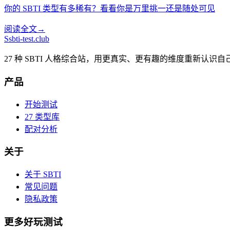
你的 SBTI 类型有多稀有？看看你是万里挑一还是随处可见
阅读全文
→
S
sbti-test.club
27 种 SBTI 人格综合站，用更真实、更有趣的维度重新认识自
产品
开始测试
27 类型库
配对分析
关于
关于 SBTI
常见问题
隐私政策
更多好玩测试