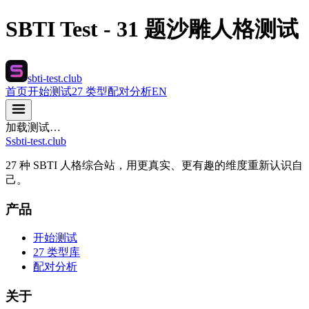
SBTI Test - 31 题沙雕人格测试
sbti-test.club
首页
开始测试
27 类型
配对分析
EN
加载测试…
S
sbti-test.club
27 种 SBTI 人格综合站，用更真实、更有趣的维度重新认识自
己。
产品
开始测试
27 类型库
配对分析
关于